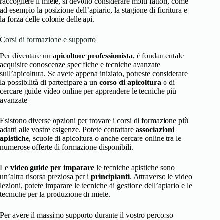
raccogliere il miele, si devono considerare molti fattori, come
ad esempio la posizione dell’apiario, la stagione di fioritura e
la forza delle colonie delle api.
Corsi di formazione e supporto
Per diventare un
apicoltore professionista
, è fondamentale
acquisire conoscenze specifiche e tecniche avanzate
sull’apicoltura. Se avete appena iniziato, potreste considerare
la possibilità di partecipare a un
corso di apicoltura
o di
cercare guide video online per apprendere le tecniche più
avanzate.
Esistono diverse opzioni per trovare i corsi di formazione più
adatti alle vostre esigenze. Potete contattare
associazioni
apistiche
, scuole di apicoltura o anche cercare online tra le
numerose offerte di formazione disponibili.
Le
video guide per imparare
le tecniche apistiche sono
un’altra risorsa preziosa per i
principianti
. Attraverso le video
lezioni, potete imparare le tecniche di gestione dell’apiario e le
tecniche per la produzione di miele.
Per avere il massimo supporto durante il vostro percorso