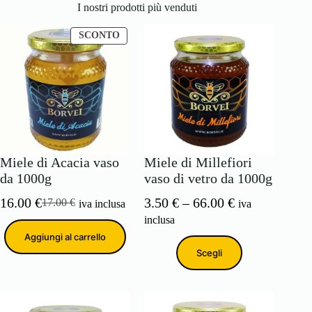
I nostri prodotti più venduti
PRODOTTO
SCONTO
IN
OFFERTA
Miele di Acacia vaso
Miele di Millefiori
da 1000g
vaso di vetro da 1000g
Fascia
16.00
€
3.50
€
–
66.00
€
17.00
€
iva inclusa
iva
Il
Il
di
inclusa
prezzo
prezzo
prezzo:
Aggiungi al carrello
originale
attuale
da
Scegli
era:
è:
3.50 €
17.00 €.
16.00 €.
a
66.00 €