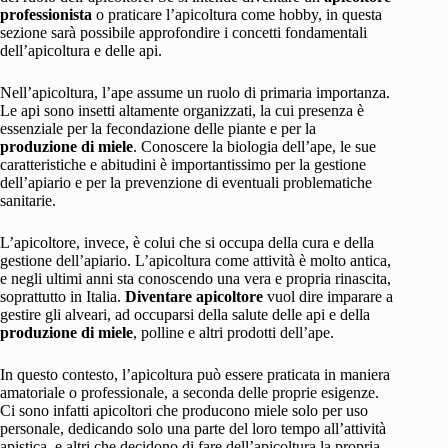
professionista
o praticare l’apicoltura come hobby, in questa
sezione sarà possibile approfondire i concetti fondamentali
dell’apicoltura e delle api.
Nell’apicoltura, l’ape assume un ruolo di primaria importanza.
Le api sono insetti altamente organizzati, la cui presenza è
essenziale per la fecondazione delle piante e per la
produzione di miele
. Conoscere la biologia dell’ape, le sue
caratteristiche e abitudini è importantissimo per la gestione
dell’apiario e per la prevenzione di eventuali problematiche
sanitarie.
L’apicoltore, invece, è colui che si occupa della cura e della
gestione dell’apiario. L’apicoltura come attività è molto antica,
e negli ultimi anni sta conoscendo una vera e propria rinascita,
soprattutto in Italia.
Diventare apicoltore
vuol dire imparare a
gestire gli alveari, ad occuparsi della salute delle api e della
produzione di miele
, polline e altri prodotti dell’ape.
In questo contesto, l’apicoltura può essere praticata in maniera
amatoriale o professionale, a seconda delle proprie esigenze.
Ci sono infatti apicoltori che producono miele solo per uso
personale, dedicando solo una parte del loro tempo all’attività
apistica, e altri che decidono di fare dell’apicoltura la propria