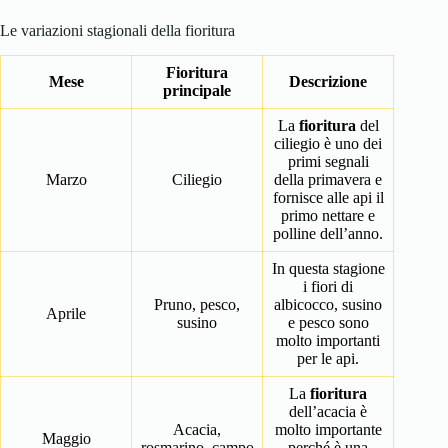
Le variazioni stagionali della fioritura
Fioritura
Mese
Descrizione
principale
La
fioritura
del
ciliegio è uno dei
primi segnali
Marzo
Ciliegio
della primavera e
fornisce alle api il
primo nettare e
polline dell’anno.
In questa stagione
i fiori di
Pruno, pesco,
albicocco, susino
Aprile
susino
e pesco sono
molto importanti
per le api.
La
fioritura
dell’acacia è
Acacia,
molto importante
Maggio
rosmarino, campo
perché è una