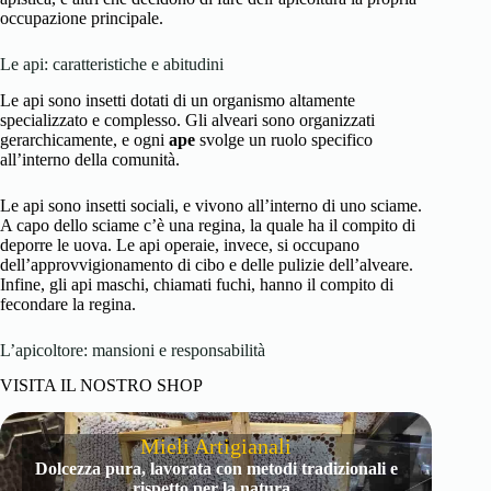
occupazione principale.
Le api: caratteristiche e abitudini
Le api sono insetti dotati di un organismo altamente
specializzato e complesso. Gli alveari sono organizzati
gerarchicamente, e ogni
ape
svolge un ruolo specifico
all’interno della comunità.
Le api sono insetti sociali, e vivono all’interno di uno sciame.
A capo dello sciame c’è una regina, la quale ha il compito di
deporre le uova. Le api operaie, invece, si occupano
dell’approvvigionamento di cibo e delle pulizie dell’alveare.
Infine, gli api maschi, chiamati fuchi, hanno il compito di
fecondare la regina.
L’apicoltore: mansioni e responsabilità
VISITA IL NOSTRO SHOP
Mieli Artigianali
Dolcezza pura, lavorata con metodi tradizionali e
rispetto per la natura.
.