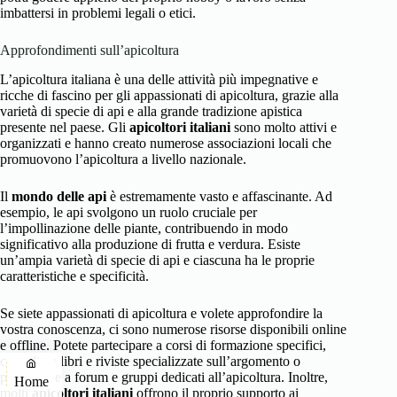
imbattersi in problemi legali o etici.
Approfondimenti sull’apicoltura
L’apicoltura italiana è una delle attività più impegnative e
ricche di fascino per gli appassionati di apicoltura, grazie alla
varietà di specie di api e alla grande tradizione apistica
presente nel paese. Gli
apicoltori italiani
sono molto attivi e
organizzati e hanno creato numerose associazioni locali che
promuovono l’apicoltura a livello nazionale.
Il
mondo delle api
è estremamente vasto e affascinante. Ad
esempio, le api svolgono un ruolo cruciale per
l’impollinazione delle piante, contribuendo in modo
significativo alla produzione di frutta e verdura. Esiste
un’ampia varietà di specie di api e ciascuna ha le proprie
caratteristiche e specificità.
Se siete appassionati di apicoltura e volete approfondire la
vostra conoscenza, ci sono numerose risorse disponibili online
e offline. Potete partecipare a corsi di formazione specifici,
consultare libri e riviste specializzate sull’argomento o
partecipare a forum e gruppi dedicati all’apicoltura. Inoltre,
Home
molti
apicoltori italiani
offrono il proprio supporto ai