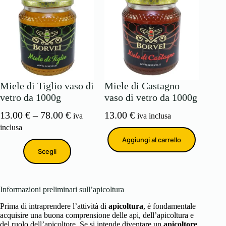
Miele di Tiglio vaso di
Miele di Castagno
vetro da 1000g
vaso di vetro da 1000g
Fascia
13.00
€
–
78.00
€
13.00
€
iva
iva inclusa
di
inclusa
prezzo:
Aggiungi al carrello
da
Scegli
13.00 €
a
78.00 €
Informazioni preliminari sull’apicoltura
Prima di intraprendere l’attività di
apicoltura
, è fondamentale
acquisire una buona comprensione delle api, dell’apicoltura e
del ruolo dell’apicoltore. Se si intende diventare un
apicoltore