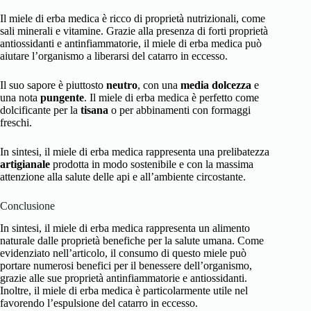
Il miele di erba medica è ricco di proprietà nutrizionali, come
sali minerali e vitamine. Grazie alla presenza di forti proprietà
antiossidanti e antinfiammatorie, il miele di erba medica può
aiutare l’organismo a liberarsi del catarro in eccesso.
Il suo sapore è piuttosto
neutro
, con una
media dolcezza
e
una nota
pungente
. Il
miele di erba medica
è perfetto come
dolcificante per la
tisana
o per abbinamenti con formaggi
freschi.
In sintesi, il miele di erba medica rappresenta una prelibatezza
artigianale
prodotta in modo sostenibile e con la massima
attenzione alla salute delle api e all’ambiente circostante.
Conclusione
In sintesi, il
miele
di erba medica rappresenta un alimento
naturale dalle proprietà benefiche per la salute umana. Come
evidenziato nell’articolo, il consumo di questo miele può
portare numerosi benefici per il benessere dell’organismo,
grazie alle sue proprietà antinfiammatorie e antiossidanti.
Inoltre, il miele di erba medica è particolarmente utile nel
favorendo l’espulsione del catarro in eccesso.