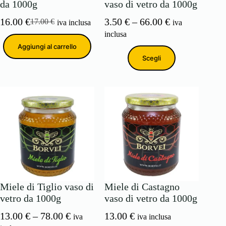
da 1000g
vaso di vetro da 1000g
Fascia
16.00
€
3.50
€
–
66.00
€
17.00
€
iva inclusa
iva
Il
Il
di
inclusa
prezzo
prezzo
prezzo:
Aggiungi al carrello
originale
attuale
da
Scegli
era:
è:
3.50 €
17.00 €.
16.00 €.
a
66.00 €
Miele di Tiglio vaso di
Miele di Castagno
vetro da 1000g
vaso di vetro da 1000g
Fascia
13.00
€
–
78.00
€
13.00
€
iva
iva inclusa