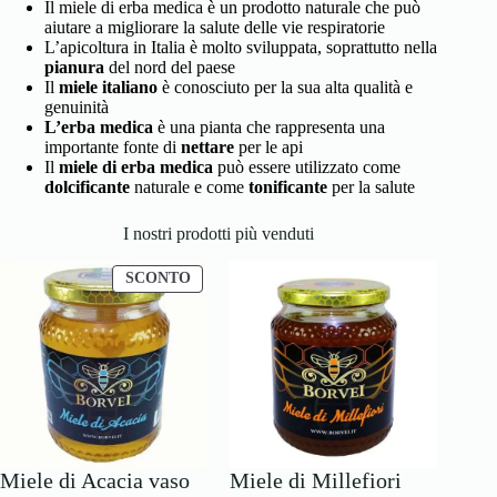
Il
miele di erba medica è un prodotto naturale
che può
aiutare a migliorare la salute delle vie respiratorie
L’apicoltura in Italia è molto sviluppata, soprattutto nella
pianura
del nord del paese
Il
miele italiano
è conosciuto per la sua alta qualità e
genuinità
L’erba medica
è una pianta che rappresenta una
importante fonte di
nettare
per le api
Il
miele di erba medica
può essere utilizzato come
dolcificante
naturale e come
tonificante
per la salute
I nostri prodotti più venduti
PRODOTTO
SCONTO
IN
OFFERTA
Miele di Acacia vaso
Miele di Millefiori