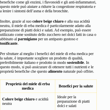
benefiche come gli enzimi, i flavonoidi e gli anti-infiammatori,
questo miele può aiutare a ridurre la congestione respiratoria e
a lenire i sintomi dell’asma e della bronchite.
Inoltre, grazie al suo
colore beige chiaro
e alla sua acidità
neutra, il miele di erba medica è particolarmente adatto alla
preparazione di piatti dolci e salati. Ad esempio, può essere
utilizzato come sostituto dello zucchero nei dolci fatti in casa o
abbinato al
parmigiano
per un antipasto gustoso e
tonificante
.
Per sfruttare al meglio i benefici del miele di erba medica per
la salute, è importante scegliere un prodotto di qualità,
preferibilmente italiano e prodotto in modo
sostenibile
. In
questo modo, si può assicurare di ottenere tutti i nutrienti e le
proprietà benefiche che questo
alimento
naturale può offrire.
Proprietà del miele di erba
Benefici per la salute
medica
Ideale per la
Colore beige chiaro
e acidità
preparazione di piatti
neutra
dolci e salati