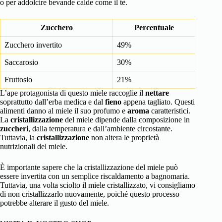
o per addolcire bevande calde come il tè.
Zucchero
Percentuale
Zucchero invertito
49%
Saccarosio
30%
Fruttosio
21%
L’ape protagonista di questo miele raccoglie il
nettare
soprattutto dall’erba medica e dal
fieno
appena tagliato. Questi
alimenti danno al miele il suo profumo e
aroma
caratteristici.
La
cristallizzazione
del miele dipende dalla composizione in
zuccheri
, dalla temperatura e dall’ambiente circostante.
Tuttavia, la
cristallizzazione
non altera le proprietà
nutrizionali del miele.
È importante sapere che la cristallizzazione del miele può
essere invertita con un semplice riscaldamento a bagnomaria.
Tuttavia, una volta sciolto il miele cristallizzato, vi consigliamo
di non cristallizzarlo nuovamente, poiché questo processo
potrebbe alterare il gusto del miele.