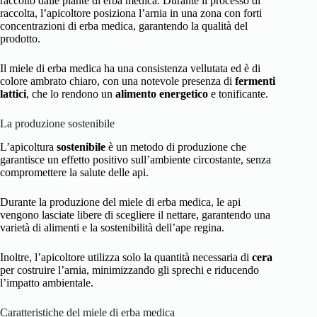
raccolto dalle piante di erba medica. Durante il processo di
raccolta, l’apicoltore posiziona l’arnia in una zona con forti
concentrazioni di erba medica, garantendo la qualità del
prodotto.
Il miele di erba medica ha una consistenza vellutata ed è di
colore ambrato chiaro, con una notevole presenza di
fermenti
lattici
, che lo rendono un
alimento
energetico
e tonificante.
La produzione sostenibile
L’apicoltura
sostenibile
è un metodo di produzione che
garantisce un effetto positivo sull’ambiente circostante, senza
compromettere la salute delle api.
Durante la produzione del miele di erba medica, le api
vengono lasciate libere di scegliere il nettare, garantendo una
varietà di alimenti e la sostenibilità dell’ape regina.
Inoltre, l’apicoltore utilizza solo la quantità necessaria di
cera
per costruire l’arnia, minimizzando gli sprechi e riducendo
l’impatto ambientale.
Caratteristiche del miele di erba medica