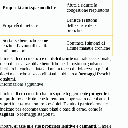
Aiuta a ridurre la
Proprietà anti-spasmodiche
congestione respiratoria
Lenisce i sintomi
Proprietà diuretiche
dell’asma e della
bronchite
Sostanze benefiche come
Contrasta i sintomi di
enzimi, flavonoidi e anti-
alcune malattie croniche
infiammatori
Il miele di erba medica è un
dolcificante
naturale eccezionale,
ricco di sostanze attive benefiche per il nostro organismo.
Perfetto in cucina, aiuta a dare un tocco di dolcezza in più ai
dolci ma anche ai secondi piatti, abbinato a
formaggi freschi
e salumi.
Informazioni aggiuntive
Il miele di erba medica ha un sapore leggermente
pungente
e
un profumo delicato, che lo rendono apprezzato da chi ama i
sapori intensi ma non troppo dolci. È quindi particolarmente
indicato per accompagnare piatti a base di carne, come la
tagliata
, o formaggi stagionati.
Inoltre,
grazie alle sue proprietà
lenitive e calmanti
, il
miele