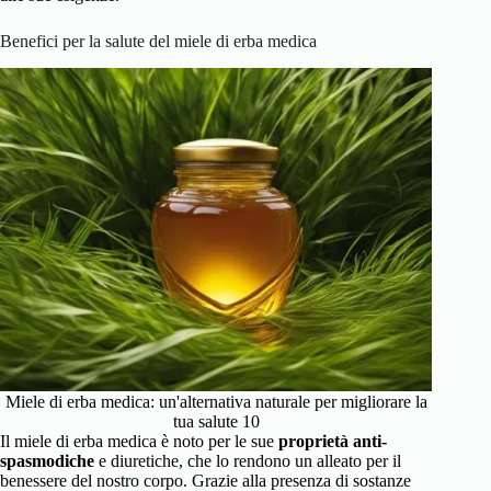
Benefici per la salute del miele di erba medica
Miele di erba medica: un'alternativa naturale per migliorare la
tua salute 10
Il miele di erba medica è noto per le sue
proprietà anti-
spasmodiche
e diuretiche, che lo rendono un alleato per il
benessere del nostro corpo. Grazie alla presenza di sostanze