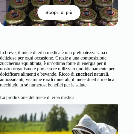
Scopri di più
In breve, il miele di erba medica è una prelibatezza sana e
deliziosa per ogni occasione. Grazie a una composizione
zuccherina equilibrata, è un’ottima fonte di energia per il
nostro organismo e può essere utilizzato quotidianamente per
dolcificare alimenti e bevande. Ricco di
zuccheri
naturali,
antiossidanti, vitamine e
sali
minerali, il miele di erba medica
racchiude in sé numerosi benefici per la salute.
La produzione del miele di erba medica