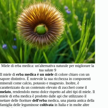
Miele di erba medica: un'alternativa naturale per migliorare la
tua salute 9
Il miele di
erba medica è un miele
di colore chiaro con un
sapore distintivo. È notevole la sua ricchezza in componenti
minerali come calcio, potassio e magnesio. Inoltre, è
caratterizzato da un contenuto elevato di zuccheri come il
melato
, rendendolo meno dolce rispetto ad altri tipi di miele. Il
miele di erba medica è prodotto dalle api che utilizzano il
nettare delle fioriture
dell’erba
medica, una pianta antica della
famiglia delle leguminose
coltivata
in Italia e in molte altre