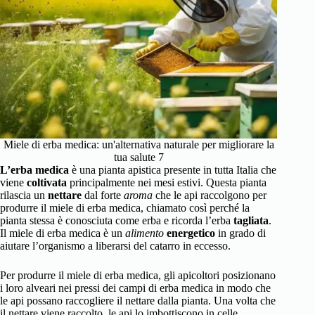
Miele di erba medica: un'alternativa naturale per migliorare la
tua salute 7
L’erba medica
è una pianta apistica presente in tutta Italia che
viene
coltivata
principalmente nei mesi estivi. Questa pianta
rilascia un
nettare
dal forte
aroma
che le api raccolgono per
produrre il miele di erba medica, chiamato così perché la
pianta stessa è conosciuta come erba e ricorda l’erba
tagliata
.
Il miele di erba medica è un
alimento
energetico
in grado di
aiutare l’organismo a liberarsi del catarro in eccesso.
Per produrre il miele di erba medica, gli apicoltori posizionano
i loro alveari nei pressi dei campi di erba medica in modo che
le api possano raccogliere il nettare dalla pianta. Una volta che
il nettare viene raccolto, le api lo imbottiscono in celle