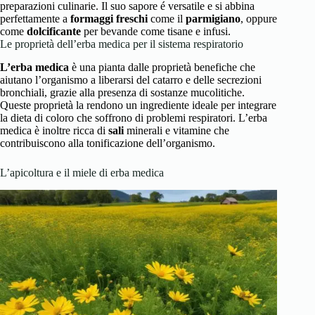
preparazioni culinarie. Il suo sapore é versatile e si abbina
perfettamente a
formaggi freschi
come il
parmigiano
, oppure
come
dolcificante
per bevande come tisane e infusi.
Le proprietà dell’erba medica per il sistema respiratorio
L’erba medica
è una pianta dalle proprietà benefiche che
aiutano l’organismo a liberarsi del catarro e delle secrezioni
bronchiali, grazie alla presenza di sostanze mucolitiche.
Queste proprietà la rendono un ingrediente ideale per integrare
la dieta di coloro che soffrono di problemi respiratori. L’erba
medica è inoltre ricca di
sali
minerali e vitamine che
contribuiscono alla tonificazione dell’organismo.
L’apicoltura e il miele di erba medica