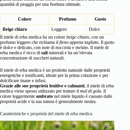
quantità di pioggia per una fioritura ottimale.
Colore
Profumo
Gusto
Beige chiaro
Leggero
Dolce
Il miele di erba medica ha un colore
beige chiaro
, con un
profumo leggero che richiama il
fieno appena tagliato
. Il gusto
è dolce e delicato, con note di
nocciola
e
melato
. Il
miele di
erba medica è ricco di
sali
minerali e ha un’elevata
concentrazione di zuccheri naturali.
Il miele di erba medica è un prodotto naturale dalle proprietà
energetiche e tonificanti, ideale per la prima colazione e per
dolcificare tisane e infusi.
Grazie alle sue proprietà
lenitive e calmanti
, il miele di erba
medica viene spesso utilizzato per trattare il
mal di gola
. Il
colore leggermente
ambrato
nel miele liquido è causato dalle
proprietà acide e la sua natura è generalmente neutra.
Caratteristiche e proprietà del miele di erba medica