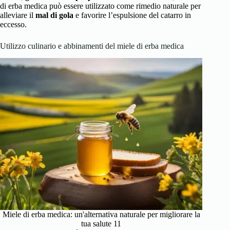
di erba medica può essere utilizzato come rimedio naturale
per
alleviare il
mal di gola
e favorire l’espulsione del catarro in
eccesso.
Utilizzo culinario e abbinamenti del miele di erba medica
Miele di erba medica: un'alternativa naturale per migliorare la
tua salute 11