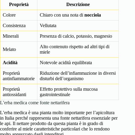
Proprietà
Descrizione
Colore
Chiaro con una nota di
nocciola
Consistenza
Vellutata
Minerali
Presenza di calcio, potassio, magnesio
Alto contenuto rispetto ad altri tipi di
Melato
miele
Acidità
Notevole acidità equilibrata
Proprietà
Riduzione dell’infiammazione in diversi
antinfiammatorie
disturbi dell’organismo
Proprietà
Effetto protettivo sulla mucosa
antiossidanti
gastrointestinale
L’erba medica come fonte nettarifera
L’erba medica è una pianta molto importante per l’apicoltura
in Italia perché rappresenta una fonte nettarifera essenziale per
le api. Il nettare prodotto da questa pianta è in grado di
conferire al miele caratteristiche particolari che lo rendono
molto apprezzato dagli intenditori.