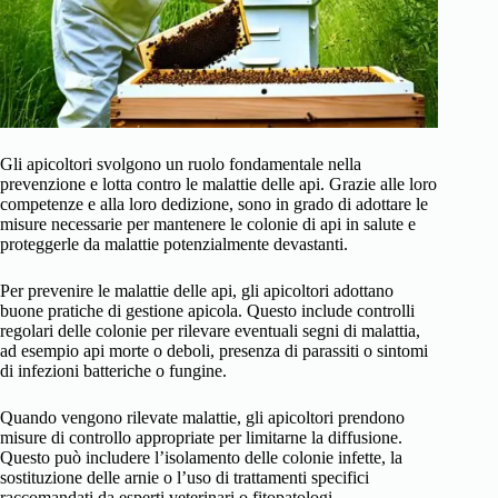
Gli apicoltori svolgono un ruolo fondamentale nella
prevenzione e lotta contro le malattie delle api. Grazie alle loro
competenze e alla loro dedizione, sono in grado di adottare le
misure necessarie per mantenere le colonie di api in salute e
proteggerle da malattie potenzialmente devastanti.
Per prevenire le malattie delle api, gli apicoltori adottano
buone pratiche di gestione apicola. Questo include controlli
regolari delle colonie per rilevare eventuali segni di malattia,
ad esempio api morte o deboli, presenza di parassiti o sintomi
di infezioni batteriche o fungine.
Quando vengono rilevate malattie, gli apicoltori prendono
misure di controllo appropriate per limitarne la diffusione.
Questo può includere l’isolamento delle colonie infette, la
sostituzione delle arnie o l’uso di trattamenti specifici
raccomandati da esperti veterinari o fitopatologi.