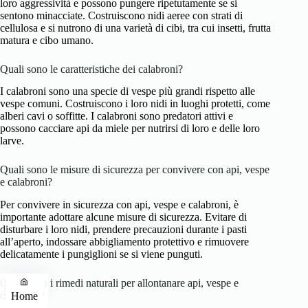
loro aggressività e possono pungere ripetutamente se si
sentono minacciate. Costruiscono nidi aeree con strati di
cellulosa e si nutrono di una varietà di cibi, tra cui insetti, frutta
matura e cibo umano.
Quali sono le caratteristiche dei calabroni?
I calabroni sono una specie di vespe più grandi rispetto alle
vespe comuni. Costruiscono i loro nidi in luoghi protetti, come
alberi cavi o soffitte. I calabroni sono predatori attivi e
possono cacciare api da miele per nutrirsi di loro e delle loro
larve.
Quali sono le misure di sicurezza per convivere con api, vespe
e calabroni?
Per convivere in sicurezza con api, vespe e calabroni, è
importante adottare alcune misure di sicurezza. Evitare di
disturbare i loro nidi, prendere precauzioni durante i pasti
all’aperto, indossare abbigliamento protettivo e rimuovere
delicatamente i pungiglioni se si viene punguti.
Quali sono i rimedi naturali per allontanare api, vespe e
calabroni?
Home