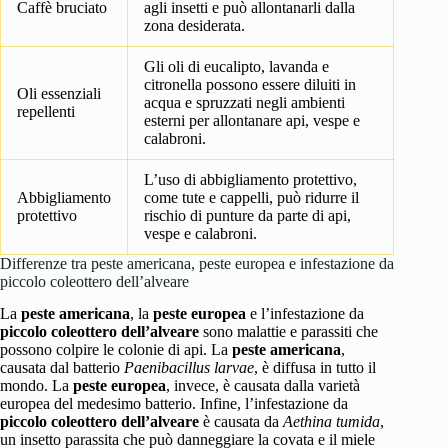
Caffè bruciato
agli insetti e può allontanarli dalla
zona desiderata.
Gli oli di eucalipto, lavanda e
citronella possono essere diluiti in
Oli essenziali
acqua e spruzzati negli ambienti
repellenti
esterni per allontanare api, vespe e
calabroni.
L’uso di abbigliamento protettivo,
Abbigliamento
come tute e cappelli, può ridurre il
protettivo
rischio di punture da parte di api,
vespe e calabroni.
Differenze tra peste americana, peste europea e infestazione da
piccolo coleottero dell’alveare
La
peste americana
, la
peste europea
e l’infestazione da
piccolo coleottero dell’alveare
sono malattie e parassiti che
possono colpire le colonie di api. La
peste americana
,
causata dal batterio
Paenibacillus larvae
, è diffusa in tutto il
mondo. La
peste europea
, invece, è causata dalla varietà
europea del medesimo batterio. Infine, l’infestazione da
piccolo coleottero dell’alveare
è causata da
Aethina tumida
,
un insetto parassita che può danneggiare la covata e il miele