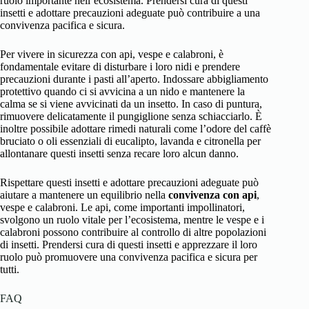
ruolo importante nell’ecosistema. Prendersi cura di questi
insetti e adottare precauzioni adeguate può contribuire a una
convivenza pacifica e sicura.
Per vivere in sicurezza con api, vespe e calabroni, è
fondamentale evitare di disturbare i loro nidi e prendere
precauzioni durante i pasti all’aperto. Indossare abbigliamento
protettivo quando ci si avvicina a un nido e mantenere la
calma se si viene avvicinati da un insetto. In caso di puntura,
rimuovere delicatamente il pungiglione senza schiacciarlo. È
inoltre possibile adottare rimedi naturali come l’odore del caffè
bruciato o oli essenziali di eucalipto, lavanda e citronella per
allontanare questi insetti senza recare loro alcun danno.
Rispettare questi insetti e adottare precauzioni adeguate può
aiutare a mantenere un equilibrio nella
convivenza con api
,
vespe e calabroni. Le api, come importanti impollinatori,
svolgono un ruolo vitale per l’ecosistema, mentre le vespe e i
calabroni possono contribuire al controllo di altre popolazioni
di insetti. Prendersi cura di questi insetti e apprezzare il loro
ruolo può promuovere una convivenza pacifica e sicura per
tutti.
FAQ