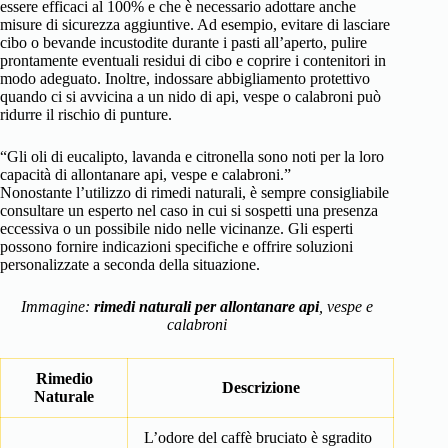
essere efficaci al 100% e che è necessario adottare anche
misure di sicurezza aggiuntive. Ad esempio, evitare di lasciare
cibo o bevande incustodite durante i pasti all’aperto, pulire
prontamente eventuali residui di cibo e coprire i contenitori in
modo adeguato. Inoltre, indossare abbigliamento protettivo
quando ci si avvicina a un nido di api, vespe o calabroni può
ridurre il rischio di punture.
“Gli oli di eucalipto, lavanda e citronella sono noti per la loro
capacità di allontanare api, vespe e calabroni.”
Nonostante l’utilizzo di rimedi naturali, è sempre consigliabile
consultare un esperto nel caso in cui si sospetti una presenza
eccessiva o un possibile nido nelle vicinanze. Gli esperti
possono fornire indicazioni specifiche e offrire soluzioni
personalizzate a seconda della situazione.
Immagine:
rimedi naturali per allontanare api
, vespe e
calabroni
Rimedio
Descrizione
Naturale
L’odore del caffè bruciato è sgradito