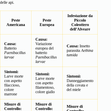
delle api.
Infestazione da
Peste
Peste
Piccolo
Americana
Europea
Coleottero
dell’Alveare
Causa:
Causa:
Variazione
Causa:
Insetto
Batterio
europea del
parassita
Aethina
Paenibacillus
batterio
tumida
larvae
Paenibacillus
larvae
Sintomi:
Sintomi:
Larve morte
Sintomi:
Larve morte
con aspetto
Danneggiamento
con aspetto
filaccioso,
della covata e
filamentoso,
colore
del miele
colore giallo
marrone
Misure di
Misure di
Misure di
Controllo:
Controllo:
Controllo: