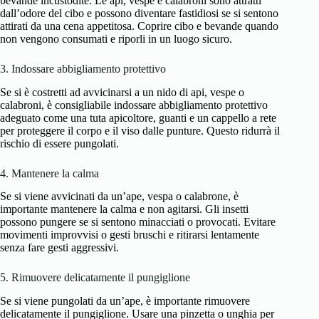
bevande incustodite. Le api, vespe e calabroni sono attratti
dall’odore del cibo e possono diventare fastidiosi se si sentono
attirati da una cena appetitosa. Coprire cibo e bevande quando
non vengono consumati e riporli in un luogo sicuro.
3. Indossare abbigliamento protettivo
Se si è costretti ad avvicinarsi a un nido di api, vespe o
calabroni, è consigliabile indossare abbigliamento protettivo
adeguato come una tuta apicoltore, guanti e un cappello a rete
per proteggere il corpo e il viso dalle punture. Questo ridurrà il
rischio di essere pungolati.
4. Mantenere la calma
Se si viene avvicinati da un’ape, vespa o calabrone, è
importante mantenere la calma e non agitarsi. Gli insetti
possono pungere se si sentono minacciati o provocati. Evitare
movimenti improvvisi o gesti bruschi e ritirarsi lentamente
senza fare gesti aggressivi.
5. Rimuovere delicatamente il pungiglione
Se si viene pungolati da un’ape, è importante rimuovere
delicatamente il pungiglione. Usare una pinzetta o unghia per