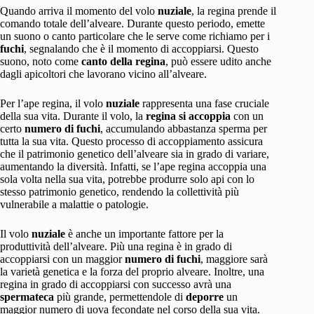
Quando arriva il momento del volo
nuziale
, la regina prende il
comando totale dell’alveare. Durante questo periodo, emette
un suono o canto particolare che le serve come richiamo per i
fuchi
, segnalando che è il momento di accoppiarsi. Questo
suono, noto come
canto della regina
, può essere udito anche
dagli apicoltori che lavorano vicino all’alveare.
Per l’ape regina, il volo
nuziale
rappresenta una fase cruciale
della sua vita. Durante il volo, la
regina si accoppia
con un
certo
numero di fuchi
, accumulando abbastanza sperma per
tutta la sua vita. Questo processo di accoppiamento assicura
che il patrimonio genetico dell’alveare sia in grado di variare,
aumentando la diversità. Infatti, se l’ape regina accoppia una
sola volta nella sua vita, potrebbe produrre solo api con lo
stesso patrimonio genetico, rendendo la collettività più
vulnerabile a malattie o patologie.
Il volo
nuziale
è anche un importante fattore per la
produttività dell’alveare. Più una regina è in grado di
accoppiarsi con un maggior
numero di fuchi
, maggiore sarà
la varietà genetica e la forza del proprio alveare. Inoltre, una
regina in grado di accoppiarsi con successo avrà una
spermateca
più grande, permettendole di
deporre
un
maggior numero di uova fecondate nel corso della sua vita.