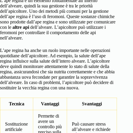
L’ape regina è un elemento fondamentale all’interno
dell’alveare, quindi la sua gestione è tra le priorità
dell’apicoltore. Uno dei metodi più comuni per la gestione
dell’ape regina è l’uso di feromoni. Queste sostanze chimiche
sono prodotte dall’ape regina e sono utilizzate per comunicare
con le
altre api
dell’alveare. L’apicoltore può utilizzare i
feromoni per controllare il comportamento delle api
nell’alveare.
L’ape regina ha anche un ruolo importante nelle operazioni
quotidiane dell’apicoltore. Ad esempio, la salute dell’ape
regina influisce sulla salute dell’intero alveare. L’apicoltore
deve quindi monitorare attentamente lo stato di salute della
regina, assicurandosi che sia nutrita correttamente e che abbia
abbastanza uova fecondate per garantire la sopravvivenza
dell’alveare. In caso di problemi, l’apicoltore può decidere di
sostituire la vecchia regina con una nuova.
Tecnica
Vantaggi
Svantaggi
Permette di
avere un
Sostituzione
Può causare stress
controllo più
artificiale
all’alveare e richiede
preciso sulla