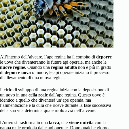
All’interno dell’alveare, l’ape regina ha il compito di
deporre
le uova che diventeranno le future api operaie, ma anche le
nuove regine
. Quando una
regina adulta
non è più in grado
di
deporre uova
o muore, le api operaie iniziano il processo
di allevamento di una nuova regina.
Il ciclo di sviluppo di una regina inizia con la deposizione di
un uovo in una
cella reale
dall’ape regina. Questo uovo è
identico a quello che diventerà un’ape operaia, ma
l’alimentazione e la cura che riceve durante la fase successiva
della sua vita determina quale ruolo avrà nell’alveare.
L’uovo si trasforma in una
larva
, che
viene nutrita
con la
pappa reale prodotta dalle api operaie. Dopo qualche giorno,