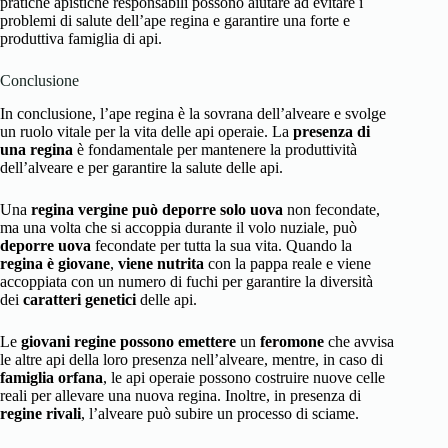
pratiche apistiche responsabili possono aiutare ad evitare i
problemi di salute dell’ape regina e garantire una forte e
produttiva famiglia di api.
Conclusione
In conclusione, l’ape regina è la sovrana dell’alveare e svolge
un ruolo vitale per la vita delle api operaie. La
presenza di
una regina
è fondamentale per mantenere la produttività
dell’alveare e per garantire la salute delle api.
Una
regina vergine può
deporre solo uova
non fecondate,
ma una volta che si accoppia durante il volo nuziale, può
deporre uova
fecondate per tutta la sua vita. Quando la
regina è giovane
,
viene nutrita
con la pappa reale e viene
accoppiata con un numero di fuchi per garantire la diversità
dei
caratteri genetici
delle api.
Le
giovani regine
possono emettere
un
feromone
che avvisa
le altre api della loro presenza nell’alveare, mentre, in caso di
famiglia orfana
, le api operaie possono costruire nuove celle
reali per allevare una nuova regina. Inoltre, in presenza di
regine rivali
, l’alveare può subire un processo di sciame.