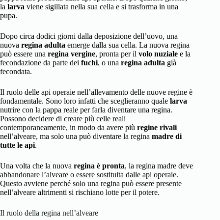
la
larva
viene sigillata nella sua cella e si trasforma in una
pupa.
Dopo circa dodici giorni dalla deposizione dell’uovo, una
nuova
regina adulta
emerge dalla sua cella. La nuova regina
può essere una
regina vergine
, pronta per il
volo nuziale
e la
fecondazione da parte dei
fuchi
, o una
regina adulta
già
fecondata.
Il ruolo delle api operaie nell’allevamento delle nuove regine è
fondamentale. Sono loro infatti che sceglieranno quale
larva
nutrire con la pappa reale per farla diventare una regina.
Possono decidere di creare più celle reali
contemporaneamente, in modo da avere più
regine rivali
nell’alveare, ma solo una può diventare la regina
madre di
tutte le api
.
Una volta che la nuova
regina è pronta
, la regina madre deve
abbandonare l’alveare o essere sostituita dalle api operaie.
Questo avviene perché solo una regina può essere presente
nell’alveare altrimenti si rischiano lotte per il potere.
Il ruolo della regina nell’alveare