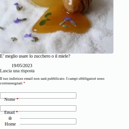
E’ meglio usare lo zucchero o il miele?
19/05/2023
Lascia una risposta
Il tuo indirizzo email non sarà pubblicato.
I campi obbligatori sono
contrassegnati
*
Nome
*
Email
*
Home
Sito web