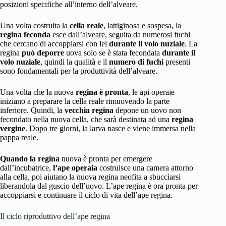
posizioni specifiche all’interno dell’alveare.
Una volta costruita la
cella reale
, lattiginosa e sospesa, la
regina feconda
esce dall’alveare, seguita da numerosi fuchi
che cercano di accoppiarsi con lei
durante il volo nuziale
. La
regina
può deporre
uova solo se è stata fecondata
durante il
volo nuziale
, quindi la qualità e il
numero di fuchi
presenti
sono fondamentali per la produttività dell’alveare.
Una volta che la nuova
regina è pronta
, le api operaie
iniziano a preparare la cella reale rimuovendo la parte
inferiore. Quindi, la
vecchia regina
depone un uovo non
fecondato nella nuova cella, che sarà destinata ad una
regina
vergine
. Dopo tre giorni, la larva nasce e viene immersa nella
pappa reale.
Quando la regina
nuova è pronta per emergere
dall’incubatrice,
l’ape operaia
costruisce una camera attorno
alla cella, poi aiutano la nuova regina neofita a sbucciarsi
liberandola dal guscio dell’uovo. L’ape regina è ora pronta per
accoppiarsi e continuare il ciclo di vita dell’ape regina.
Il ciclo riproduttivo dell’ape regina