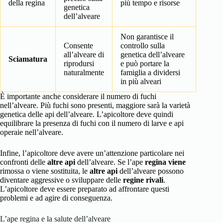
della regina
più tempo e risorse
genetica
dell’alveare
Non garantisce il
Consente
controllo sulla
all’alveare di
genetica dell’alveare
Sciamatura
riprodursi
e può portare la
naturalmente
famiglia a dividersi
in più alveari
È importante anche considerare il numero di fuchi
nell’alveare. Più fuchi sono presenti, maggiore sarà la varietà
genetica delle api dell’alveare. L’apicoltore deve quindi
equilibrare la presenza di fuchi con il numero di larve e api
operaie nell’alveare.
Infine, l’apicoltore deve avere un’attenzione particolare nei
confronti delle
altre api
dell’alveare. Se l’ape
regina viene
rimossa o viene sostituita, le
altre api
dell’alveare possono
diventare aggressive o sviluppare delle
regine rivali
.
L’apicoltore deve essere preparato ad affrontare questi
problemi e ad agire di conseguenza.
L’ape regina e la salute dell’alveare