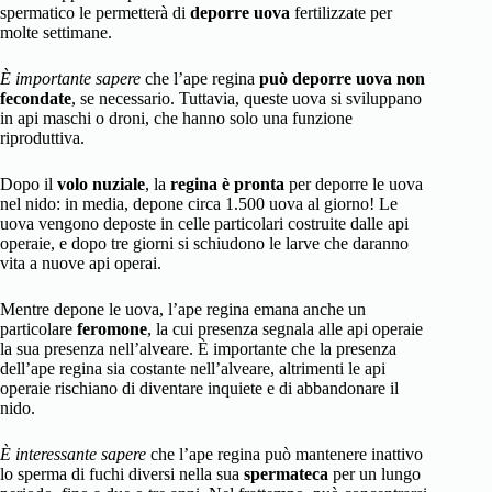
spermatico le permetterà di
deporre uova
fertilizzate per
molte settimane.
È importante sapere
che l’ape regina
può deporre
uova non
fecondate
, se necessario. Tuttavia, queste uova si sviluppano
in api maschi o droni, che hanno solo una funzione
riproduttiva.
Dopo il
volo nuziale
, la
regina è pronta
per deporre le uova
nel nido: in media, depone circa 1.500 uova al giorno! Le
uova vengono deposte in celle particolari costruite dalle api
operaie, e dopo tre giorni si schiudono le larve che daranno
vita a nuove api operai.
Mentre depone le uova, l’ape regina emana anche un
particolare
feromone
, la cui presenza segnala alle api operaie
la sua presenza nell’alveare. È importante che la presenza
dell’ape regina sia costante nell’alveare, altrimenti le api
operaie rischiano di diventare inquiete e di abbandonare il
nido.
È interessante sapere
che l’ape regina può mantenere inattivo
lo sperma di fuchi diversi nella sua
spermateca
per un lungo