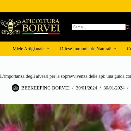
Salta
al
contenuto
Nessun
risultato
Miele Artigianale
Difese Immunitarie Naturali
Cr
L’importanza degli alveari per la sopravvivenza delle api: una guida c
BEEKEEPING BORVEI
30/01/2024
30/01/2024