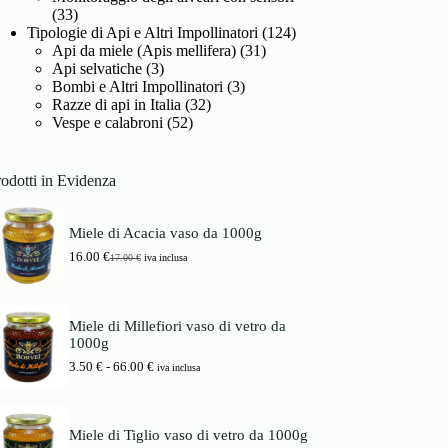
(33)
Tipologie di Api e Altri Impollinatori
(124)
Api da miele (Apis mellifera)
(31)
Api selvatiche
(3)
Bombi e Altri Impollinatori
(3)
Razze di api in Italia
(32)
Vespe e calabroni
(52)
odotti in Evidenza
Miele di Acacia vaso da 1000g
16.00
€
17.00
€
iva inclusa
I
I
l
l
p
p
r
r
Miele di Millefiori vaso di vetro da
e
e
1000g
z
z
z
z
F
3.50
€
-
66.00
€
iva inclusa
o
o
a
o
a
s
r
t
c
i
t
i
Miele di Tiglio vaso di vetro da 1000g
g
u
a