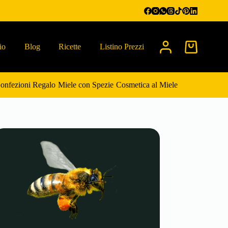
io
Blog
Ricette
Listino Prezzi
Carrello
onfezioni Regalo
Miele con Spezie
Cosmetica al Miele