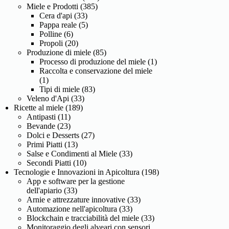
Miele e Prodotti
(385)
Cera d'api
(33)
Pappa reale
(5)
Polline
(6)
Propoli
(20)
Produzione di miele
(85)
Processo di produzione del miele
(1)
Raccolta e conservazione del miele
(1)
Tipi di miele
(83)
Veleno d'Api
(33)
Ricette al miele
(189)
Antipasti
(11)
Bevande
(23)
Dolci e Desserts
(27)
Primi Piatti
(13)
Salse e Condimenti al Miele
(33)
Secondi Piatti
(10)
Tecnologie e Innovazioni in Apicoltura
(198)
App e software per la gestione
dell'apiario
(33)
Arnie e attrezzature innovative
(33)
Automazione nell'apicoltura
(33)
Blockchain e tracciabilità del miele
(33)
Monitoraggio degli alveari con sensori