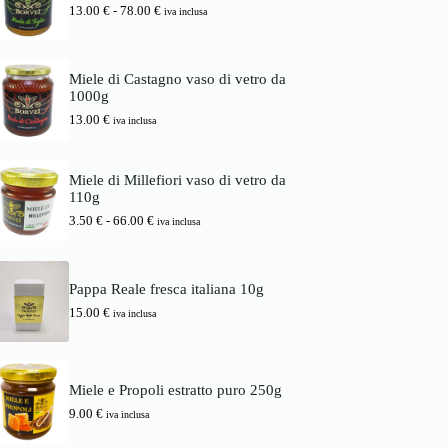
i
a
F
13.00
€
-
78.00
€
d
iva inclusa
n
l
a
i
a
e
s
p
l
è
c
r
e
:
i
e
Miele di Castagno vaso di vetro da
e
1
a
z
1000g
r
6
d
z
a
.
13.00
€
i
iva inclusa
o
:
0
p
:
1
0
r
d
7
e
a
Miele di Millefiori vaso di vetro da
.
€
z
3
110g
0
.
z
.
0
o
F
3.50
€
-
66.00
€
5
iva inclusa
:
a
0
€
d
s
.
a
c
€
1
i
a
Pappa Reale fresca italiana 10g
3
a
6
15.00
€
.
d
iva inclusa
6
0
i
.
0
p
0
r
0
€
e
Miele e Propoli estratto puro 250g
a
z
€
7
z
9.00
€
iva inclusa
8
o
.
: