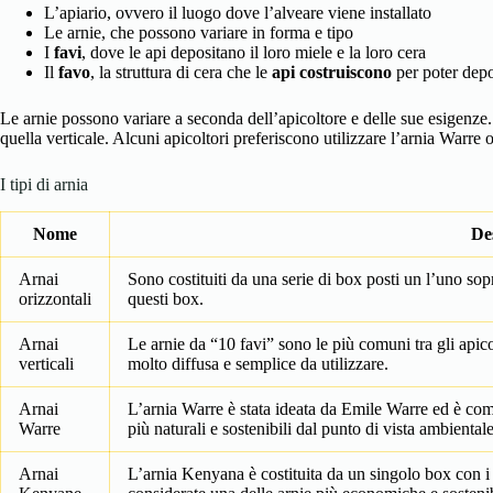
L’apiario, ovvero il luogo dove l’alveare viene installato
Le arnie, che possono variare in forma e tipo
I
favi
, dove le api depositano il loro miele e la loro cera
Il
favo
, la struttura di cera che le
api costruiscono
per poter depos
Le arnie possono variare a seconda dell’apicoltore e delle sue esigenze
quella verticale. Alcuni apicoltori preferiscono utilizzare l’arnia Warre
I tipi di arnia
Nome
De
Arnai
Sono costituiti da una serie di box posti un l’uno sop
orizzontali
questi box.
Arnai
Le arnie da “10 favi” sono le più comuni tra gli apicol
verticali
molto diffusa e semplice da utilizzare.
Arnai
L’arnia Warre è stata ideata da Emile Warre ed è com
Warre
più naturali e sostenibili dal punto di vista ambientale
Arnai
L’arnia Kenyana è costituita da un singolo box con i 