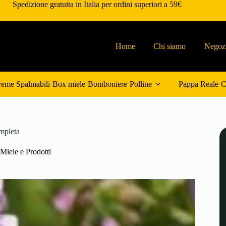
Spedizione gratuita in Italia per ordini superiori a 59€
Home
Chi siamo
Negoz
eme Spalmabili
Box miele
Bomboniere
Polline
Pappa Reale
C
ompleta
Miele e Prodotti