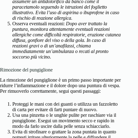
assumere un antidolorifico da banco come il
paracetamolo seguendo le istruzioni del foglietto
illustrativo. Evita l’uso di aspirina o ibuprofene in caso
di rischio di reazione allergica.
Osserva eventuali reazioni:
Dopo aver trattato la
puntura, monitora attentamente eventuali reazioni
allergiche come difficoltà respiratorie, eruzione cutanea
diffusa, gonfiore del viso o della gola. In caso di
reazioni gravi o di un’anafilassi, chiama
immediatamente un’ambulanza o recati al pronto
soccorso più vicino.
Rimozione del pungiglione
La rimozione del pungiglione è un primo passo importante per
ridurre l’infiammazione e il dolore dopo una puntura di vespa.
Per rimuoverlo correttamente, segui questi passaggi:
Proteggi le mani con dei guanti o utilizza un fazzoletto
di carta per evitare di farti puntare di nuovo.
Usa una pinzetta o le unghie pulite per raschiare via il
pungiglione. Esegui un movimento secco e rapido in
modo da farlo uscire dalla pelle senza schiacciarlo.
Evita di strofinare o grattare la zona puntata in quanto
potresti irritare ulteriormente la pelle e diffondere il