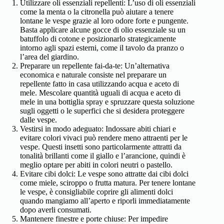
Utilizzare oli essenziali repellenti: L’uso di oli essenziali
come la menta o la citronella può aiutare a tenere
lontane le vespe grazie al loro odore forte e pungente.
Basta applicare alcune gocce di olio essenziale su un
batuffolo di cotone e posizionarlo strategicamente
intorno agli spazi esterni, come il tavolo da pranzo o
l’area del giardino.
Preparare un repellente fai-da-te: Un’alternativa
economica e naturale consiste nel preparare un
repellente fatto in casa utilizzando acqua e aceto di
mele. Mescolare quantità uguali di acqua e aceto di
mele in una bottiglia spray e spruzzare questa soluzione
sugli oggetti o le superfici che si desidera proteggere
dalle vespe.
Vestirsi in modo adeguato: Indossare abiti chiari e
evitare colori vivaci può rendere meno attraenti per le
vespe. Questi insetti sono particolarmente attratti da
tonalità brillanti come il giallo e l’arancione, quindi è
meglio optare per abiti in colori neutri o pastello.
Evitare cibi dolci: Le vespe sono attratte dai cibi dolci
come miele, sciroppo o frutta matura. Per tenere lontane
le vespe, è consigliabile coprire gli alimenti dolci
quando mangiamo all’aperto e riporli immediatamente
dopo averli consumati.
Mantenere finestre e porte chiuse: Per impedire