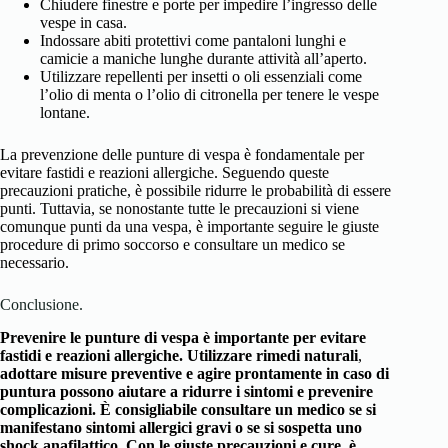
Chiudere finestre e porte per impedire l’ingresso delle
vespe in casa.
Indossare abiti protettivi come pantaloni lunghi e
camicie a maniche lunghe durante attività all’aperto.
Utilizzare repellenti per insetti o oli essenziali come
l’olio di menta o l’olio di citronella per tenere le vespe
lontane.
La prevenzione delle punture di vespa è fondamentale per
evitare fastidi e reazioni allergiche. Seguendo queste
precauzioni pratiche, è possibile ridurre le probabilità di essere
punti. Tuttavia, se nonostante tutte le precauzioni si viene
comunque punti da una vespa, è importante seguire le giuste
procedure di primo soccorso e consultare un medico se
necessario.
Conclusione.
Prevenire le punture di vespa è importante per evitare
fastidi e reazioni allergiche. Utilizzare rimedi naturali
,
adottare misure preventive e agire prontamente in caso di
puntura possono aiutare a ridurre i sintomi e prevenire
complicazioni. È consigliabile consultare un medico se si
manifestano sintomi allergici gravi o se si sospetta uno
shock anafilattico. Con le giuste precauzioni e cure
,
è