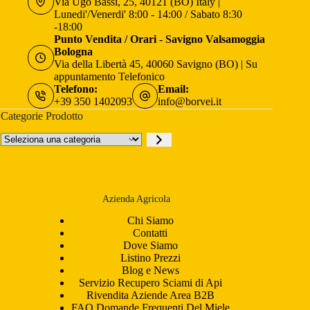
Via Ugo Bassi, 25, 40121 (BO) Italy |
Lunedi'/Venerdi' 8:00 - 14:00 / Sabato 8:30
-18:00
Punto Vendita / Orari - Savigno Valsamoggia
Bologna
Via della Libertà 45, 40060 Savigno (BO) | Su
appuntamento Telefonico
Telefono:
Email:
+39 350 1402093
info@borvei.it
Categorie Prodotto
Seleziona
una
categoria
Azienda Agricola
Chi Siamo
Contatti
Dove Siamo
Listino Prezzi
Blog e News
Servizio Recupero Sciami di Api
Rivendita Aziende Area B2B
FAQ Domande Frequenti Del Miele