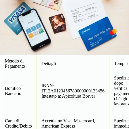
Metodo di
Dettagli
Tempist
Pagamento
Spedizi
dopo
IBAN:
Bonifico
verifica
IT12A0123456789000000123456
Bancario
pagame
Intestato a: Apicoltura Borvei
(1-2 gio
lavorati
Carta di
Accettiamo Visa, Mastercard,
Spedizi
Credito/Debito
American Express
immedia