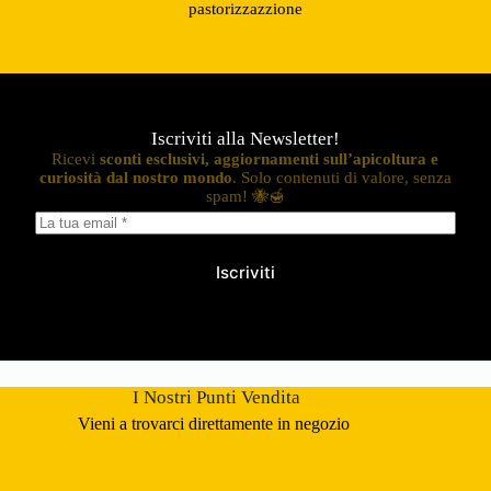
pastorizzazzione
Iscriviti alla Newsletter!
Ricevi
sconti esclusivi, aggiornamenti sull’apicoltura e
curiosità dal nostro mondo
. Solo contenuti di valore, senza
spam! 🐝🍯
Iscriviti
I Nostri Punti Vendita
Vieni a trovarci direttamente in negozio