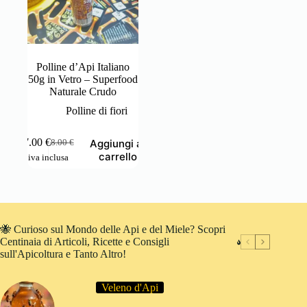
Polline d’Api Italiano
50g in Vetro – Superfood
Naturale Crudo
Polline di fiori
7.00
€
Aggiungi al
8.00
€
Il
Il
carrello
iva inclusa
prezzo
prezzo
originale
attuale
era:
è:
8.00 €.
7.00 €.
🐝 Curioso sul Mondo delle Api e del Miele? Scopri
Centinaia di Articoli, Ricette e Consigli
sull'Apicoltura e Tanto Altro!
Veleno d'Api