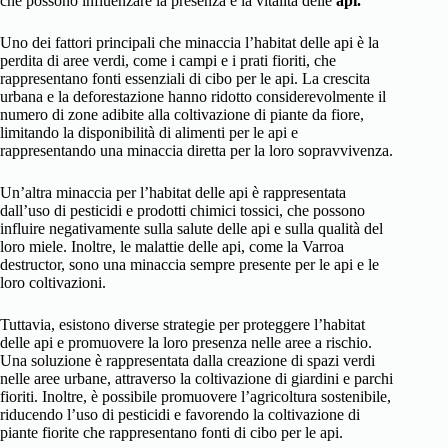
che possono influenzare la presenza e la vitalità delle
api.
Uno dei fattori principali che minaccia l’habitat delle api è la
perdita di aree verdi, come i campi e i prati fioriti, che
rappresentano fonti essenziali di cibo per le api. La crescita
urbana e la deforestazione hanno ridotto considerevolmente il
numero di zone adibite alla coltivazione di piante da fiore,
limitando la disponibilità di alimenti per le api e
rappresentando una minaccia diretta per la loro sopravvivenza.
Un’altra minaccia per l’habitat delle api è rappresentata
dall’uso di pesticidi e prodotti chimici tossici, che possono
influire negativamente sulla salute delle api e sulla qualità del
loro miele. Inoltre, le malattie delle api, come la Varroa
destructor, sono una minaccia sempre presente per le api e le
loro coltivazioni.
Tuttavia, esistono diverse strategie per proteggere l’habitat
delle api e promuovere la loro presenza nelle aree a rischio.
Una soluzione è rappresentata dalla creazione di spazi verdi
nelle aree urbane, attraverso la coltivazione di giardini e parchi
fioriti. Inoltre, è possibile promuovere l’agricoltura sostenibile,
riducendo l’uso di pesticidi e favorendo la coltivazione di
piante fiorite che rappresentano fonti di cibo per le api.