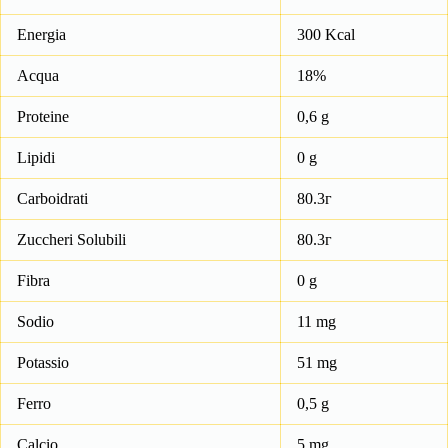
Energia
300 Kcal
Acqua
18%
Proteine
0,6 g
Lipidi
0 g
Carboidrati
80.3г
Zuccheri Solubili
80.3г
Fibra
0 g
Sodio
11 mg
Potassio
51 mg
Ferro
0,5 g
Calcio
5 mg