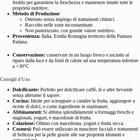
freddo per garantirne la freschezza e mantenere intatte tutte le
proprietà nutritive.
Metodo di Produzione
Ottenuto senza impiego di trattamenti chimici.
Raccolto nelle zone incontaminate.
Non pastorizzato, con grande valore nutritivo.
Provenienza:
Italia, Emilia Romagna territorio della Pianura
Padana.
Conservazione:
conservare in un luogo fresco e asciutto al
riparo dalla luce e da fonti di calore ad una temperatura inferiore
a +30°C
Consigli d’Uso
Dolcificante:
Perfetto per dolcificare caffè, tè e altre bevande
senza alterarne il sapore.
Cucina:
Ideale per sciroppare o candire la frutta, aggiungere a
ricette di dolci, o come ingrediente in marinature.
Abbinamenti:
Si abbina splendidamente a formaggi freschi e
stagionati, yogurt, e macedonie di frutta.
Colazione:
Ottimo con macedonia, yogurt e frutta secca.
Cosmesi:
Può essere utilizzato in maschere facciali e trattamenti
di bellezza per la pelle grazie alle sue proprietà idratanti e