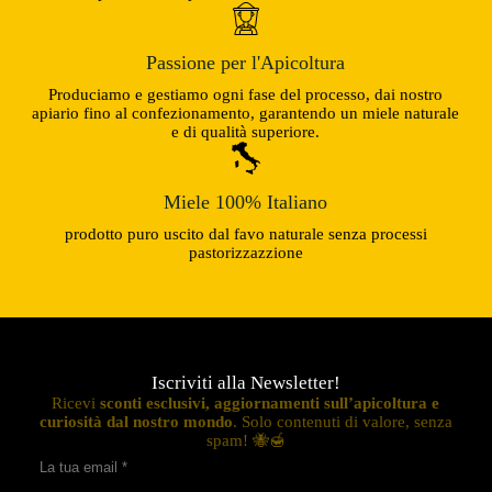
Passione per l'Apicoltura
Produciamo e gestiamo ogni fase del processo, dai nostro
apiario fino al confezionamento, garantendo un miele naturale
e di qualità superiore.
Miele 100% Italiano
prodotto puro uscito dal favo naturale senza processi
pastorizzazzione
Iscriviti alla Newsletter!
Ricevi
sconti esclusivi, aggiornamenti sull’apicoltura e
curiosità dal nostro mondo
. Solo contenuti di valore, senza
spam! 🐝🍯