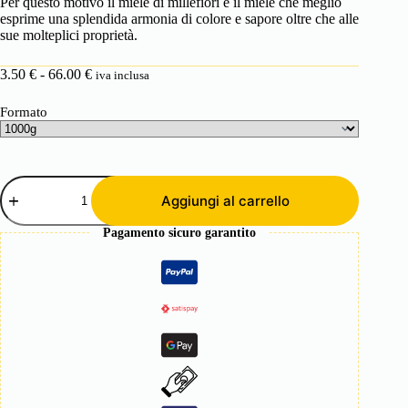
Per questo motivo il miele di millefiori è il miele che meglio
esprime una splendida armonia di colore e sapore oltre che alle
sue molteplici proprietà.
Fascia
3.50
€
-
66.00
€
iva inclusa
di
prezzo:
Formato
da
3.50 €
a
66.00 €
Miele
di
Aggiungi al carrello
Millefiori
vaso
Pagamento sicuro garantito
di
vetro
da
1000g
quantità