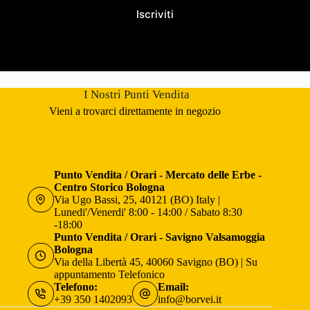
Iscriviti
I Nostri Punti Vendita
Vieni a trovarci direttamente in negozio
Punto Vendita / Orari - Mercato delle Erbe -
Centro Storico Bologna
Via Ugo Bassi, 25, 40121 (BO) Italy |
Lunedi'/Venerdi' 8:00 - 14:00 / Sabato 8:30
-18:00
Punto Vendita / Orari - Savigno Valsamoggia
Bologna
Via della Libertà 45, 40060 Savigno (BO) | Su
appuntamento Telefonico
Telefono:
Email:
+39 350 1402093
info@borvei.it