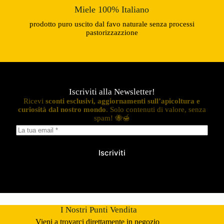
Miele 100% Italiano
prodotto puro uscito dal favo naturale senza processi
pastorizzazzione
Iscriviti alla Newsletter!
Ricevi
sconti esclusivi, aggiornamenti sull’apicoltura e
curiosità dal nostro mondo
. Solo contenuti di valore, senza
spam! 🐝🍯
Iscriviti
I Nostri Punti Vendita
Vieni a trovarci direttamente in negozio