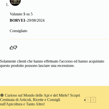
Valutato
5
su 5
BORVEI
–
29/08/2024
Consigliato
Solamente clienti che hanno effettuato l'accesso ed hanno acquistato
questo prodotto possono lasciare una recensione.
🐝 Curioso sul Mondo delle Api e del Miele? Scopri
Centinaia di Articoli, Ricette e Consigli
sull'Apicoltura e Tanto Altro!