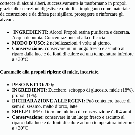
cortecce di alcuni alberi, successivamente la trasformano in propoli
grazie alle secrezioni digestive e quindi la impiegano come materiale
da costruzione e da difesa per sigillare, proteggere e rinforzare gli
alveari.
INGREDIENTI:
Alcool Propoli resina purificata e decerata,
Acqua depurata. Concentrazione ad alta efficacia
MODO D’USO:
2 nebulizzazioni 4 volte al giorno.
Conservazione:
conservare in un luogo fresco e asciutto al
riparo dalla luce e da fonti di calore ad una temperatura inferiore
a +30°C
Caramelle alla propoli ripiene di miele, incartate.
PESO NETTO:
200g
INGREDIENTI:
Zucchero, sciroppo di glucosio, miele (18%),
propoli (1%).
DICHIARAZIONE ALLERGENI:
Può contenere tracce di
semi di sesamo, malto d’orzo, latte.
SHELF LIFE:
Il termine minimo di conservazione è di 4 anni
Conservazione:
conservare in un luogo fresco e asciutto al
riparo dalla luce e da fonti di calore ad una temperatura inferiore
a +30°C