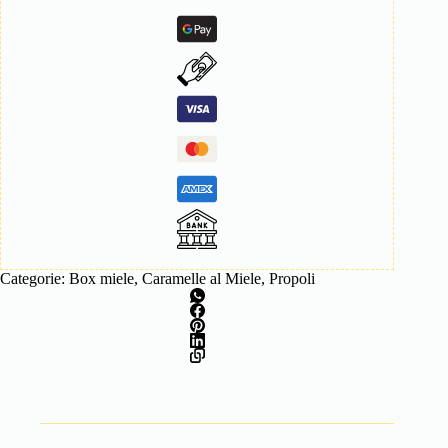
Categorie:
Box miele
,
Caramelle al Miele
,
Propoli