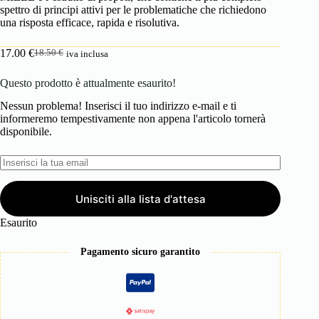
spettro di principi attivi per le problematiche che richiedono
una risposta efficace, rapida e risolutiva.
17.00
€
18.50
€
iva inclusa
Il
Il
prezzo
prezzo
Questo prodotto è attualmente esaurito!
originale
attuale
era:
è:
Nessun problema! Inserisci il tuo indirizzo e-mail e ti
18.50 €.
17.00 €.
informeremo tempestivamente non appena l'articolo tornerà
disponibile.
Unisciti alla lista d'attesa
Esaurito
Pagamento sicuro garantito