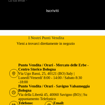
Iscriviti
I Nostri Punti Vendita
Vieni a trovarci direttamente in negozio
Punto Vendita / Orari - Mercato delle Erbe -
Centro Storico Bologna
Via Ugo Bassi, 25, 40121 (BO) Italy |
Lunedi'/Venerdi' 8:00 - 14:00 / Sabato 8:30
-18:00
Punto Vendita / Orari - Savigno Valsamoggia
Bologna
Via della Libertà 45, 40060 Savigno (BO) | Su
appuntamento Telefonico
Telefono:
Email: