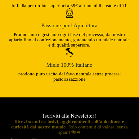
In Italia per ordine superiori a 59€ altrimenti il costo è di 7€
Passione per l'Apicoltura
Produciamo e gestiamo ogni fase del processo, dai nostro
apiario fino al confezionamento, garantendo un miele naturale
e di qualità superiore.
Miele 100% Italiano
prodotto puro uscito dal favo naturale senza processi
pastorizzazzione
Iscriviti alla Newsletter!
Ricevi
sconti esclusivi, aggiornamenti sull’apicoltura e
curiosità dal nostro mondo
. Solo contenuti di valore, senza
spam! 🐝🍯