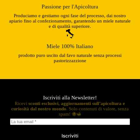
Passione per l'Apicoltura
Produciamo e gestiamo ogni fase del processo, dai nostro
apiario fino al confezionamento, garantendo un miele naturale
e di qualità superiore.
Miele 100% Italiano
prodotto puro uscito dal favo naturale senza processi
pastorizzazzione
Iscriviti alla Newsletter!
Ricevi
sconti esclusivi, aggiornamenti sull’apicoltura e
curiosità dal nostro mondo
. Solo contenuti di valore, senza
spam! 🐝🍯
Iscriviti