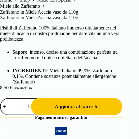
Miele allo Zafferano
Zafferano in Miele Acacia vaso da 110g
Zafferano in Miele Acacia vaso da 110g
Pistilli di Zafferano 100% italiano immerso direttamente nel
miele di acacia di nostra produzione per dare vita ad una vera
prelibatezza.
Sapore
: intenso, deciso una combinazione perfetta tra
lo zafferano e il dolce confettato dell’acacia
INGREDIENTI
: Miele Italiano 99,9%; Zafferano
0,1%. Contiene sostanze potenzialmente allergeniche
(Zafferano)
8.50
€
iva inclusa
Zafferano
in
Aggiungi al carrello
Miele
Acacia
Pagamento sicuro garantito
vaso
da
110g
quantità