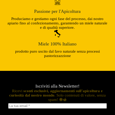
Passione per l'Apicoltura
Produciamo e gestiamo ogni fase del processo, dai nostro
apiario fino al confezionamento, garantendo un miele naturale
e di qualità superiore.
Miele 100% Italiano
prodotto puro uscito dal favo naturale senza processi
pastorizzazzione
Iscriviti alla Newsletter!
Ricevi
sconti esclusivi, aggiornamenti sull’apicoltura e
curiosità dal nostro mondo
. Solo contenuti di valore, senza
spam! 🐝🍯