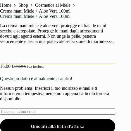
Home
Shop
Cosmetica al Miele
Crema mani Miele + Aloe Vera 100ml
Crema mani Miele + Aloe Vera 100ml
La crema mani miele e aloe vera protegge e idrata le mani
secche e screpolate. Protegge le mani dagli arrossamenti
dovuti agli agenti esterni. Non unge la pelle, penetra
velocemente e lascia una piacevole sensazione di morbidezza.
16.00
€
17.50
€
iva inclusa
Il
Il
prezzo
prezzo
Questo prodotto è attualmente esaurito!
originale
attuale
era:
è:
Nessun problema! Inserisci il tuo indirizzo e-mail e ti
17.50 €.
16.00 €.
informeremo tempestivamente non appena l'articolo tornerà
disponibile.
Unisciti alla lista d'attesa