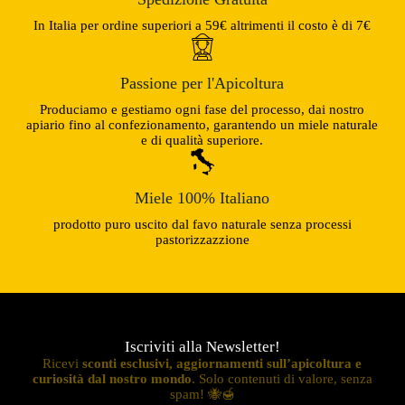
In Italia per ordine superiori a 59€ altrimenti il costo è di 7€
Passione per l'Apicoltura
Produciamo e gestiamo ogni fase del processo, dai nostro
apiario fino al confezionamento, garantendo un miele naturale
e di qualità superiore.
Miele 100% Italiano
prodotto puro uscito dal favo naturale senza processi
pastorizzazzione
Iscriviti alla Newsletter!
Ricevi
sconti esclusivi, aggiornamenti sull’apicoltura e
curiosità dal nostro mondo
. Solo contenuti di valore, senza
spam! 🐝🍯