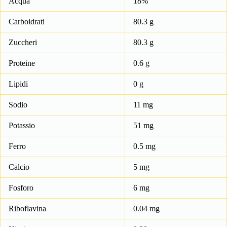
Acqua
18%
Carboidrati
80.3 g
Zuccheri
80.3 g
Proteine
0.6 g
Lipidi
0 g
Sodio
11 mg
Potassio
51 mg
Ferro
0.5 mg
Calcio
5 mg
Fosforo
6 mg
Riboflavina
0.04 mg