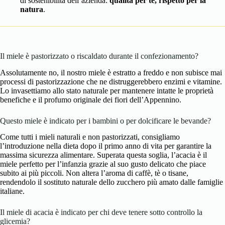
di sostenibilità dell’azienda:
qualità per te, rispetto per la
natura
.
Il miele è pastorizzato o riscaldato durante il confezionamento?
Assolutamente no, il nostro miele è estratto a freddo e non subisce mai
processi di pastorizzazione che ne distruggerebbero enzimi e vitamine.
Lo invasettiamo allo stato naturale per mantenere intatte le proprietà
benefiche e il profumo originale dei fiori dell’Appennino.
Questo miele è indicato per i bambini o per dolcificare le bevande?
Come tutti i mieli naturali e non pastorizzati, consigliamo
l’introduzione nella dieta dopo il primo anno di vita per garantire la
massima sicurezza alimentare. Superata questa soglia, l’acacia è il
miele perfetto per l’infanzia grazie al suo gusto delicato che piace
subito ai più piccoli. Non altera l’aroma di caffè, tè o tisane,
rendendolo il sostituto naturale dello zucchero più amato dalle famiglie
italiane.
Il miele di acacia è indicato per chi deve tenere sotto controllo la
glicemia?