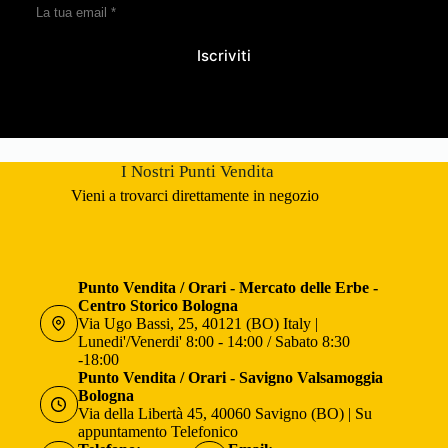
Iscriviti
I Nostri Punti Vendita
Vieni a trovarci direttamente in negozio
Punto Vendita / Orari - Mercato delle Erbe -
Centro Storico Bologna
Via Ugo Bassi, 25, 40121 (BO) Italy |
Lunedi'/Venerdi' 8:00 - 14:00 / Sabato 8:30
-18:00
Punto Vendita / Orari - Savigno Valsamoggia
Bologna
Via della Libertà 45, 40060 Savigno (BO) | Su
appuntamento Telefonico