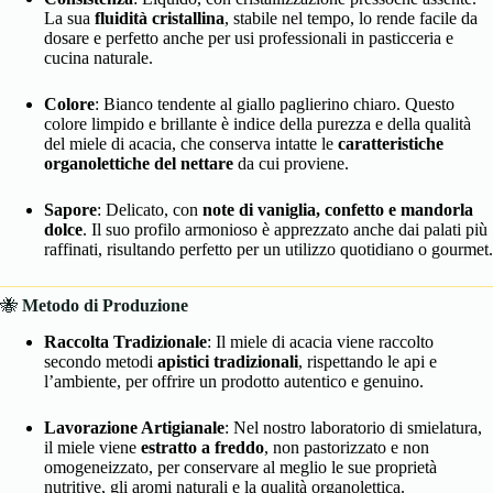
La sua
fluidità cristallina
, stabile nel tempo, lo rende facile da
dosare e perfetto anche per usi professionali in pasticceria e
cucina naturale.
Colore
: Bianco tendente al giallo paglierino chiaro. Questo
colore limpido e brillante è indice della purezza e della qualità
del miele di acacia, che conserva intatte le
caratteristiche
organolettiche del nettare
da cui proviene.
Sapore
: Delicato, con
note di vaniglia, confetto e mandorla
dolce
. Il suo profilo armonioso è apprezzato anche dai palati più
raffinati, risultando perfetto per un utilizzo quotidiano o gourmet.
🐝
Metodo di Produzione
Raccolta Tradizionale
: Il miele di acacia viene raccolto
secondo metodi
apistici tradizionali
, rispettando le api e
l’ambiente, per offrire un prodotto autentico e genuino.
Lavorazione Artigianale
: Nel nostro laboratorio di smielatura,
il miele viene
estratto a freddo
, non pastorizzato e non
omogeneizzato, per conservare al meglio le sue proprietà
nutritive, gli aromi naturali e la qualità organolettica.