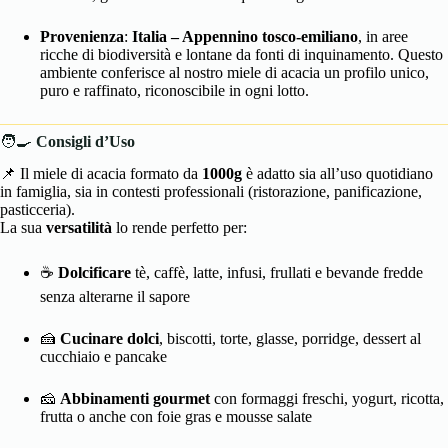
Provenienza
:
Italia – Appennino tosco-emiliano
, in aree
ricche di biodiversità e lontane da fonti di inquinamento. Questo
ambiente conferisce al nostro miele di acacia un profilo unico,
puro e raffinato, riconoscibile in ogni lotto.
🧑‍🍳
Consigli d’Uso
📌 Il miele di acacia formato da
1000g
è adatto sia all’uso quotidiano
in famiglia, sia in contesti professionali (ristorazione, panificazione,
pasticceria).
La sua
versatilità
lo rende perfetto per:
☕
Dolcificare
tè, caffè, latte, infusi, frullati e bevande fredde
senza alterarne il sapore
🍰
Cucinare dolci
, biscotti, torte, glasse, porridge, dessert al
cucchiaio e pancake
🧀
Abbinamenti gourmet
con formaggi freschi, yogurt, ricotta,
frutta o anche con foie gras e mousse salate