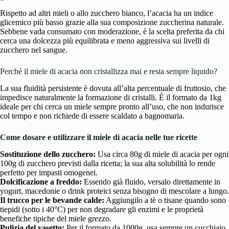
Rispetto ad altri mieli o allo zucchero bianco, l’acacia ha un indice
glicemico più basso grazie alla sua composizione zuccherina naturale.
Sebbene vada consumato con moderazione, è la scelta preferita da chi
cerca una dolcezza più equilibrata e meno aggressiva sui livelli di
zucchero nel sangue.
Perché il miele di acacia non cristallizza mai e resta sempre liquido?
La sua fluidità persistente è dovuta all’alta percentuale di fruttosio, che
impedisce naturalmente la formazione di cristalli. È il formato da 1kg
ideale per chi cerca un miele sempre pronto all’uso, che non indurisce
col tempo e non richiede di essere scaldato a bagnomaria.
Come dosare e utilizzare il miele di acacia nelle tue ricette
Sostituzione dello zucchero:
Usa circa 80g di miele di acacia per ogni
100g di zucchero previsti dalla ricetta; la sua alta solubilità lo rende
perfetto per impasti omogenei.
Dolcificazione a freddo:
Essendo già fluido, versalo direttamente in
yogurt, macedonie o drink proteici senza bisogno di mescolare a lungo.
Il trucco per le bevande calde:
Aggiungilo a tè o tisane quando sono
tiepidi (sotto i 40°C) per non degradare gli enzimi e le proprietà
benefiche tipiche del miele grezzo.
Pulizia del vasetto:
Per il formato da 1000g, usa sempre un cucchiaio