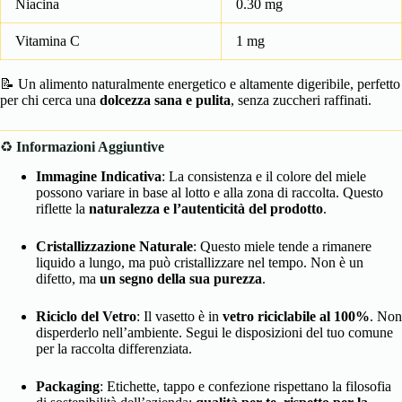
Niacina
0.30 mg
Vitamina C
1 mg
📝 Un alimento naturalmente energetico e altamente digeribile, perfetto
per chi cerca una
dolcezza sana e pulita
, senza zuccheri raffinati.
♻️
Informazioni Aggiuntive
Immagine Indicativa
: La consistenza e il colore del miele
possono variare in base al lotto e alla zona di raccolta. Questo
riflette la
naturalezza e l’autenticità del prodotto
.
Cristallizzazione Naturale
: Questo miele tende a rimanere
liquido a lungo, ma può cristallizzare nel tempo. Non è un
difetto, ma
un segno della sua purezza
.
Riciclo del Vetro
: Il vasetto è in
vetro riciclabile al 100%
. Non
disperderlo nell’ambiente. Segui le disposizioni del tuo comune
per la raccolta differenziata.
Packaging
: Etichette, tappo e confezione rispettano la filosofia