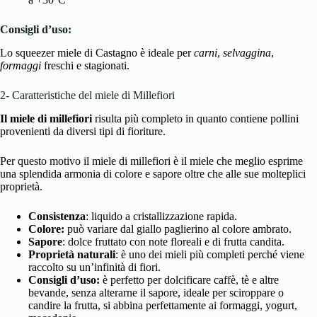
Consigli d’uso:
Lo squeezer miele di Castagno è ideale per
carni
,
selvaggina
,
formaggi
freschi e stagionati.
2- Caratteristiche del miele di Millefiori
Il miele di millefiori
risulta più completo in quanto contiene pollini
provenienti da diversi tipi di fioriture.
Per questo motivo il miele di millefiori è il miele che meglio esprime
una splendida armonia di colore e sapore oltre che alle sue molteplici
proprietà.
Consistenza
: liquido a cristallizzazione rapida.
Colore:
può variare dal giallo paglierino al colore ambrato.
Sapore
: dolce fruttato con note floreali e di frutta candita.
Proprietà naturali
: è uno dei mieli più completi perché viene
raccolto su un’infinità di fiori.
Consigli d’uso:
è perfetto per dolcificare caffè, tè e altre
bevande, senza alterarne il sapore, ideale per sciroppare o
candire la frutta, si abbina perfettamente ai formaggi, yogurt,