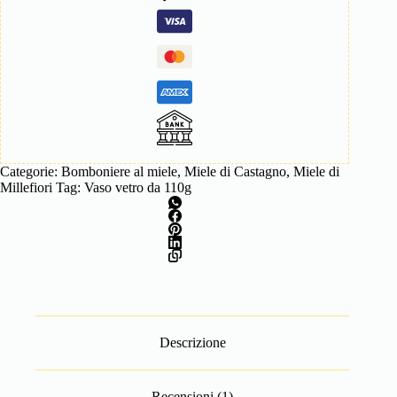
Categorie:
Bomboniere al miele
,
Miele di Castagno
,
Miele di
Millefiori
Tag:
Vaso vetro da 110g
Descrizione
Recensioni (1)