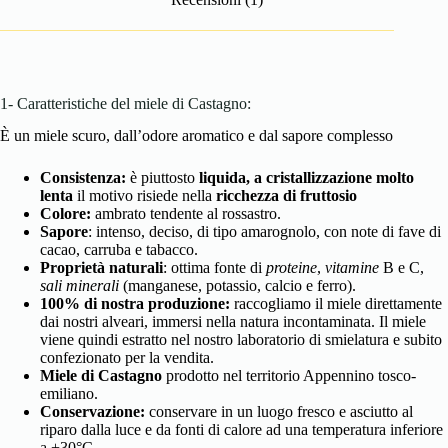
1- Caratteristiche del miele di Castagno:
È un miele scuro, dall’odore aromatico e dal sapore complesso
Consistenza:
è piuttosto
l
iquida
, a cristallizzazione molto
lenta
il motivo risiede nella
ricchezza di fruttosio
Colore:
ambrato tendente al rossastro.
Sapore
: intenso, deciso, di tipo amarognolo, con note di fave di
cacao, carruba e tabacco.
Proprietà naturali
: ottima fonte di
proteine
,
vitamine
B e C,
sali minerali
(manganese, potassio, calcio e ferro).
100% di nostra produzione:
raccogliamo il miele direttamente
dai nostri alveari, immersi nella natura incontaminata. Il miele
viene quindi estratto
nel nostro laboratorio di smielatura e subito
confezionato per la vendita.
Miele di Castagno
prodotto nel territorio
Appennino tosco-
emiliano.
Conservazione:
conservare in un luogo fresco e asciutto al
riparo dalla luce e da fonti di calore ad una temperatura inferiore
a +30°C