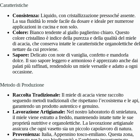
Caratteristiche
Consistenza:
Liquido, con cristallizzazione pressoché assente.
La sua fluidità lo rende facile da dosare e ideale per numerose
applicazioni in cucina e non solo.
Colore:
Bianco tendente al giallo paglierino chiaro. Questo
colore cristallino è indice della purezza e della qualità del miele
di acacia, che conserva intatte le caratteristiche organolettiche del
nettare da cui proviene.
Sapore:
Delicato con note di vaniglia, confetto e mandorla
dolce. Il suo sapore leggero e armonioso è apprezzato anche dai
palati più raffinati, rendendolo un miele versatile e adatto a ogni
occasione.
Metodo di Produzione
Raccolta Tradizionale:
Il miele di acacia viene raccolto
seguendo metodi tradizionali che rispettano l’ecosistema e le api,
garantendo un prodotto autentico e genuino.
Lavorazione Artigianale:
Nel nostro laboratorio di smielatura,
il miele viene estratto a freddo, mantenendo intatte tutte le sue
proprietà nutritive e organolettiche. La lavorazione artigianale
assicura che ogni vasetto sia un piccolo capolavoro di natura.
Provenienza:
Italia, Appennino tosco-emiliano. Questa zona,
rinomata per la sua biodiversità e l’ambiente incontaminato,