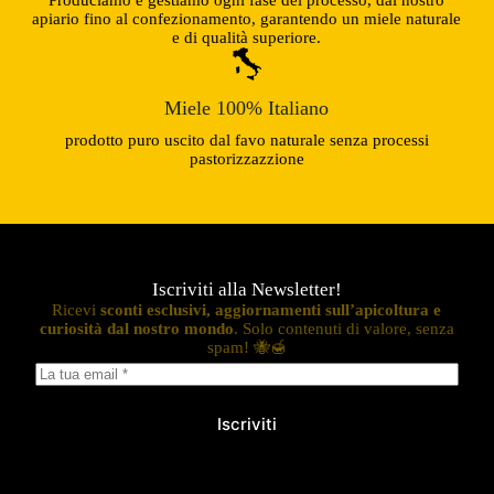
apiario fino al confezionamento, garantendo un miele naturale
e di qualità superiore.
Miele 100% Italiano
prodotto puro uscito dal favo naturale senza processi
pastorizzazzione
Iscriviti alla Newsletter!
Ricevi
sconti esclusivi, aggiornamenti sull’apicoltura e
curiosità dal nostro mondo
. Solo contenuti di valore, senza
spam! 🐝🍯
Iscriviti