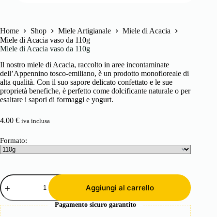
Home
Shop
Miele Artigianale
Miele di Acacia
Miele di Acacia vaso da 110g
Miele di Acacia vaso da 110g
Il nostro miele di Acacia, raccolto in aree incontaminate
dell’Appennino tosco-emiliano, è un prodotto monofloreale di
alta qualità. Con il suo sapore delicato confettato e le sue
proprietà benefiche, è perfetto come dolcificante naturale o per
esaltare i sapori di formaggi e yogurt.
4.00
€
iva inclusa
Formato:
Miele
di
Aggiungi al carrello
Acacia
vaso
Pagamento sicuro garantito
da