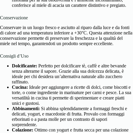
conferisce al miele di acacia un carattere distintivo e pregiato.
Conservazione
Conservare in un luogo fresco e asciutto al riparo dalla luce e da fonti
di calore ad una temperatura inferiore a +30°C. Questa attenzione nella
conservazione permette di preservare la freschezza e la qualità del
miele nel tempo, garantendoti un prodotto sempre eccellente.
Consigli d’Uso
Dolcificante:
Perfetto per dolcificare tè, caffè e altre bevande
senza alterarne il sapore. Grazie alla sua dolcezza delicata, è
ideale per chi desidera un’alternativa naturale allo zucchero
raffinato.
Cucina:
Ideale per aggiungere a ricette di dolci, come biscotti e
torte, o come ingrediente in marinature per carni e pesce. La sua
versatilità in cucina ti permette di sperimentare e creare piatti
unici e gustosi.
Abbinamenti:
Si abbina splendidamente a formaggi freschi e
delicati, yogurt, e macedonie di frutta. Provalo con formaggi
erborinati o a pasta molle per un contrasto di sapori
sorprendente.
Colazione:
Ottimo con yogurt e frutta secca per una colazione