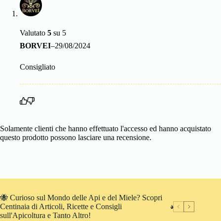
Valutato
5
su 5
BORVEI
–
29/08/2024
Consigliato
Solamente clienti che hanno effettuato l'accesso ed hanno acquistato
questo prodotto possono lasciare una recensione.
🐝 Curioso sul Mondo delle Api e del Miele? Scopri
Centinaia di Articoli, Ricette e Consigli
sull'Apicoltura e Tanto Altro!