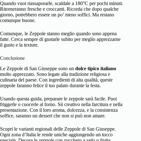
Quando vuoi riassaporarle, scaldale a 180°C per pochi minuti.
Ritorneranno fresche e croccanti. Ricorda che dopo qualche
giorno, potrebbero essere un po’ meno soffici. Ma restano
comunque buone.
Comunque, le Zeppole stanno meglio quando sono appena
fatte. Cerca sempre di gustarle subito per meglio apprezzarne
il gusto e la texture.
Conclusione
Le Zeppole di San Giuseppe sono un
dolce tipico italiano
molto apprezzato. Sono legate alla tradizione religiosa e
culinaria del paese. Con ingredienti di alta qualità, queste
zeppole faranno felice il tuo palato durante la festa.
Usando questa guida, preparare le zeppole sarà facile. Puoi
friggerle o cuocerle al forno. Sii creativo nella farcitura e nella
presentazione. Con il loro aroma, dolcezza, e la consistenza
soffice, saranno un dessert che non si può non amare.
Scopri le varianti regionali delle Zeppole di San Giuseppe.
Ogni zona d’Italia le rende uniche aggiungendo un tocco
speciale. Decora le zeppole con zucchero a velo o frutta.