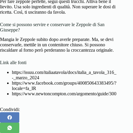
Per fare zeppole perfette, segui questi trucchi. Attiva bene il
lievito. Usa solo ingredienti di qualità. Non superare le dosi di
ricetta. Così, ti usciranno da favola.
Come si possono servire e conservare le Zeppole di San
Giuseppe?
Mangia le Zeppole subito dopo averle preparate. Ma, se devi
conservarle, mettile in un contenitore chiuso. Si possono
riscaldare al forno però perderanno la croccantezza originale.
Link alle fonti
https://issuu.com/italiaatavola/docs/italia_a_tavola_316_
-_marzo_2024
https://www.facebook.com/groups/400850643383495/?
locale=fa_IR
https://www.newtoncompton.com/argomento/guide/300
Condividi: