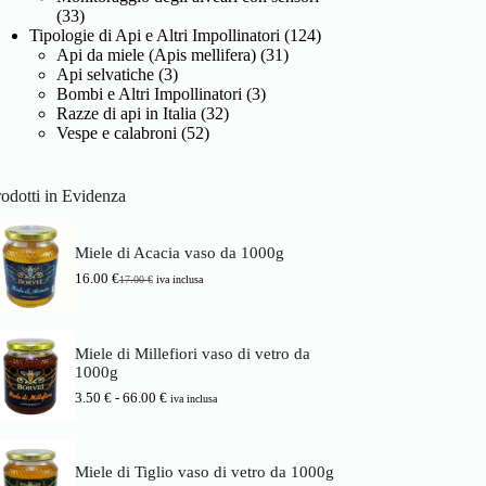
(33)
Tipologie di Api e Altri Impollinatori
(124)
Api da miele (Apis mellifera)
(31)
Api selvatiche
(3)
Bombi e Altri Impollinatori
(3)
Razze di api in Italia
(32)
Vespe e calabroni
(52)
odotti in Evidenza
Miele di Acacia vaso da 1000g
16.00
€
17.00
€
iva inclusa
I
I
l
l
p
p
r
r
Miele di Millefiori vaso di vetro da
e
e
1000g
z
z
z
z
F
3.50
€
-
66.00
€
iva inclusa
o
o
a
o
a
s
r
t
c
i
t
i
Miele di Tiglio vaso di vetro da 1000g
g
u
a