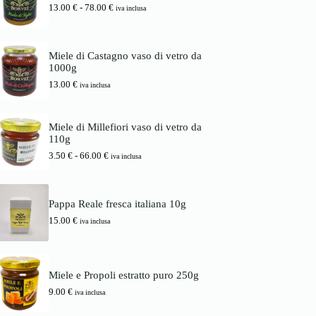
i
a
F
13.00
€
-
78.00
€
d
iva inclusa
n
l
a
i
a
e
s
p
l
è
c
r
e
:
i
e
Miele di Castagno vaso di vetro da
e
1
a
z
1000g
r
6
d
z
a
.
13.00
€
i
iva inclusa
o
:
0
p
:
1
0
r
d
7
e
a
Miele di Millefiori vaso di vetro da
.
€
z
3
110g
0
.
z
.
0
o
F
3.50
€
-
66.00
€
5
iva inclusa
:
a
0
€
d
s
.
a
c
€
1
i
a
Pappa Reale fresca italiana 10g
3
a
6
15.00
€
.
d
iva inclusa
6
0
i
.
0
p
0
r
0
€
e
Miele e Propoli estratto puro 250g
a
z
€
7
z
9.00
€
iva inclusa
8
o
.
: