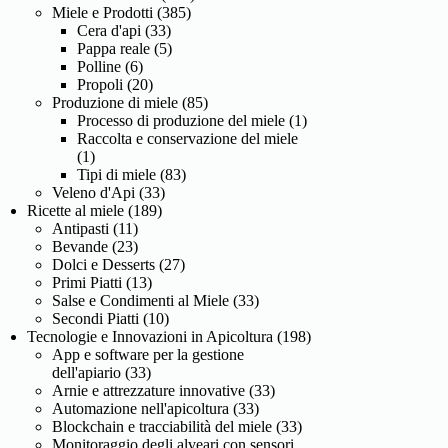
Miele e Prodotti
(385)
Cera d'api
(33)
Pappa reale
(5)
Polline
(6)
Propoli
(20)
Produzione di miele
(85)
Processo di produzione del miele
(1)
Raccolta e conservazione del miele
(1)
Tipi di miele
(83)
Veleno d'Api
(33)
Ricette al miele
(189)
Antipasti
(11)
Bevande
(23)
Dolci e Desserts
(27)
Primi Piatti
(13)
Salse e Condimenti al Miele
(33)
Secondi Piatti
(10)
Tecnologie e Innovazioni in Apicoltura
(198)
App e software per la gestione
dell'apiario
(33)
Arnie e attrezzature innovative
(33)
Automazione nell'apicoltura
(33)
Blockchain e tracciabilità del miele
(33)
Monitoraggio degli alveari con sensori