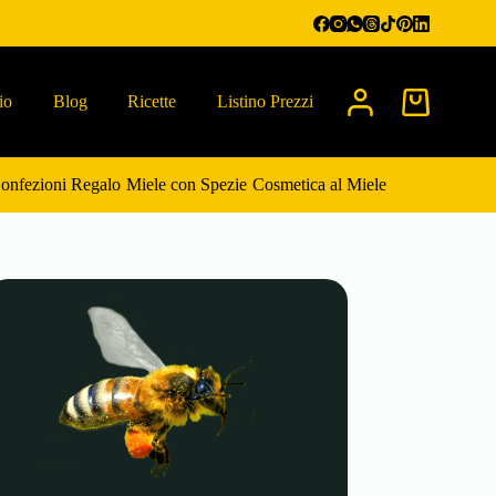
io
Blog
Ricette
Listino Prezzi
Carrello
onfezioni Regalo
Miele con Spezie
Cosmetica al Miele