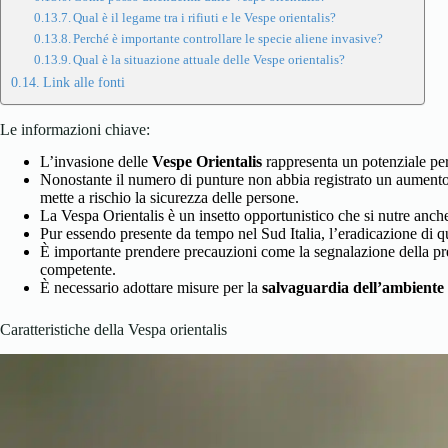
Qual è il legame tra i rifiuti e le Vespe orientalis?
Perché è importante controllare le specie aliene invasive?
Qual è la situazione attuale delle Vespe orientalis?
Link alle fonti
Le informazioni chiave:
L’invasione delle
Vespe Orientalis
rappresenta un potenziale per
Nonostante il numero di punture non abbia registrato un aumento s
mette a rischio la sicurezza delle persone.
La Vespa Orientalis è un insetto opportunistico che si nutre anch
Pur essendo presente da tempo nel Sud Italia, l’eradicazione di qu
È importante prendere precauzioni come la segnalazione della pre
competente.
È necessario adottare misure per la
salvaguardia dell’ambiente
Caratteristiche della Vespa orientalis