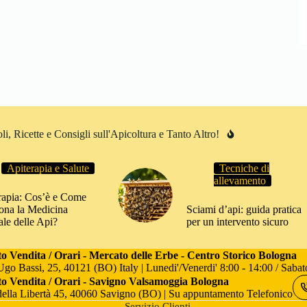
i, Ricette e Consigli sull'Apicoltura e Tanto Altro!
Apiterapia e Salute
Tecniche di
allevamento
rapia: Cos’è e Come
ona la Medicina
Sciami d’api: guida pratica
ale delle Api?
per un intervento sicuro
o Vendita / Orari - Mercato delle Erbe - Centro Storico Bologna
Ugo Bassi, 25, 40121 (BO) Italy | Lunedi'/Venerdi' 8:00 - 14:00 / Sabat
o Vendita / Orari - Savigno Valsamoggia Bologna
della Libertà 45, 40060 Savigno (BO) | Su appuntamento Telefonico
Servizio Clienti