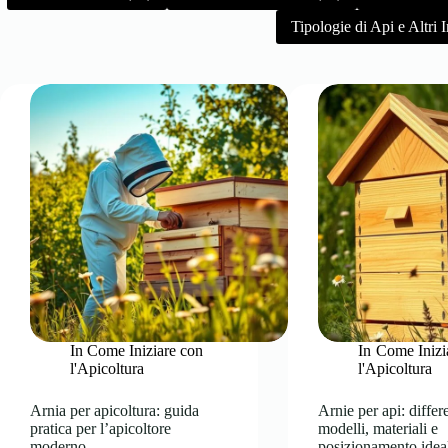
Tipologie di Api e Altri I
In
Come Iniziare con
In
Come Inizi
l'Apicoltura
l'Apicoltura
Arnia per apicoltura: guida
Arnie per api: differ
pratica per l’apicoltore
modelli, materiali e
moderno
posizionamento idea