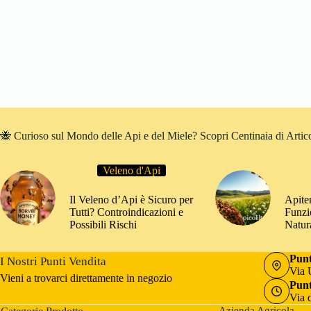
🐝 Curioso sul Mondo delle Api e del Miele? Scopri Centinaia di Articol
Veleno d'Api
Il Veleno d’Api è Sicuro per
Apite
Tutti? Controindicazioni e
Funzi
Possibili Rischi
Natur
Punt
I Nostri Punti Vendita
Via 
Vieni a trovarci direttamente in negozio
Punt
Via 
Azienda Agricola