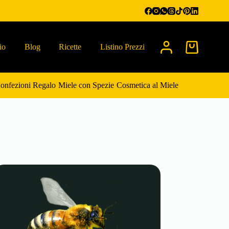
io
Blog
Ricette
Listino Prezzi
Carrello
onfezioni Regalo
Miele con Spezie
Cosmetica al Miele