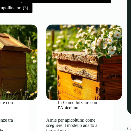
mpollinatori (3)
are con
In
Come Iniziare con
l'Apicoltura
enze tra
Arnie per apicoltura: come
scegliere il modello adatto al
C
le
tuo apiario