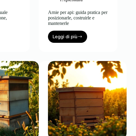
quale
Arnie per api: guida pratica per
one,
posizionarle, costruirle e
mantenerle
Leggi di più
Arnie
per
e:
api:
guida
e
pratica
per
ne,
posizionarle,
costruirle
e
mantenerle