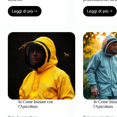
Leggi di più
Leggi di più
Arnia
Arnie
per
per
apicoltura:
api:
guida
differen
pratica
tra
per
modelli,
l’apicoltore
materiali
moderno
e
posizion
ideale
In
Come Iniziare con
In
Come Inizi
l'Apicoltura
l'Apicoltura