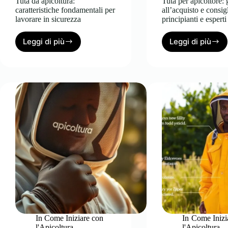
Tuta da apicoltura:
Tuta per apicoltore:
caratteristiche fondamentali per
all’acquisto e consig
lavorare in sicurezza
principianti e esperti
Leggi di più
Leggi di più
Tuta
Tuta
da
per
apicoltura:
apicoltor
caratteristiche
guida
fondamentali
all’acqui
per
e
lavorare
consigli
in
per
sicurezza
principia
e
esperti
In
Come Iniziare con
In
Come Inizi
l'Apicoltura
l'Apicoltura