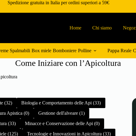
Spedizione gratuita in Italia per ordini superiori a 59€
Home
Chi siamo
Negoz
eme Spalmabili
Box miele
Bomboniere
Polline
Pappa Reale
C
Come Iniziare con l’Apicoltura
picoltura
te (32)
Biologia e Comportamento delle Api (33)
ura Apistica (0)
Gestione dell'alveare (1)
tura (33)
Minacce e Conservazione delle Api (0)
iele (125)
Tecnologie e Innovazioni in Apicoltura (33)