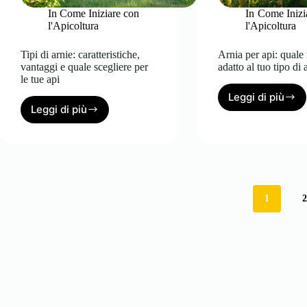
In
Come Iniziare con
In
Come Inizi
l'Apicoltura
l'Apicoltura
Tipi di arnie: caratteristiche,
Arnia per api: quale
vantaggi e quale scegliere per
adatto al tuo tipo di 
le tue api
Leggi di più
Arnia
Leggi di più
Tipi
per
di
api:
arnie:
quale
caratteristiche,
modello
vantaggi
è
e
adatto
quale
al
1
scegliere
tuo
per
tipo
le
di
tue
apicoltu
api