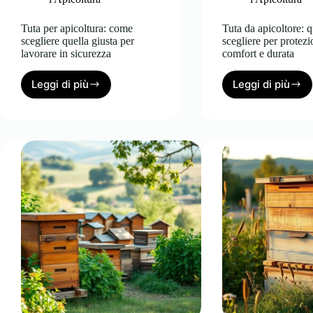
Tuta per apicoltura: come
Tuta da apicoltore: 
scegliere quella giusta per
scegliere per protezi
lavorare in sicurezza
comfort e durata
Leggi di più
Leggi di più
Tuta
Tuta
per
da
apicoltura:
apicoltor
come
quale
scegliere
sceglier
quella
per
giusta
protezio
per
comfort
lavorare
e
in
durata
sicurezza