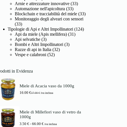
Arnie e attrezzature innovative
(33)
Automazione nell'apicoltura
(33)
Blockchain e tracciabilità del miele
(33)
Monitoraggio degli alveari con sensori
(33)
Tipologie di Api e Altri Impollinatori
(124)
Api da miele (Apis mellifera)
(31)
Api selvatiche
(3)
Bombi e Altri Impollinatori
(3)
Razze di api in Italia
(32)
Vespe e calabroni
(52)
odotti in Evidenza
Miele di Acacia vaso da 1000g
16.00
€
17.00
€
iva inclusa
I
I
l
l
p
p
r
r
Miele di Millefiori vaso di vetro da
e
e
1000g
z
z
z
z
F
3.50
€
-
66.00
€
iva inclusa
o
o