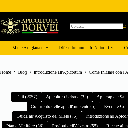
Salta
al
contenuto
Nessun
risultato
Miele Artigianale
Difese Immunitarie Naturali
Cr
Home
Blog
Introduzione all'Apicoltura
Come Iniziare con l'A
Tutti (2057)
Apicoltura Urbana (32)
Apiterapia e Salu
Contributo delle api all'ambiente (5)
Eventi e Cult
Guida all’Acquisto del Miele (75)
Introduzione all'Apicol
Piante Mellifere (36)
Prodotti dell'Alveare (55)
Ricette al m