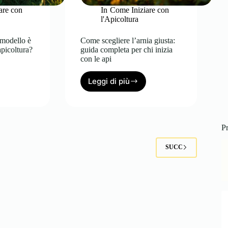
are con
In
Come Iniziare con
l'Apicoltura
 modello è
Come scegliere l’arnia giusta:
apicoltura?
guida completa per chi inizia
con le api
Leggi di più
Come
scegliere
l’arnia
giusta:
guida
Pr
completa
per
2
SUCC
chi
inizia
con
le
ra?
api