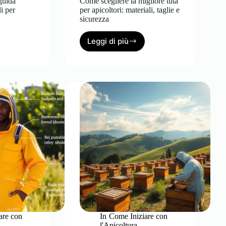
 guida
Come scegliere la migliore tuta
li per
per apicoltori: materiali, taglie e
sicurezza
Leggi di più
Come
scegliere
e:
la
migliore
sto
tuta
per
apicoltori:
materiali,
nti
taglie
e
sicurezza
are con
In
Come Iniziare con
l'Apicoltura