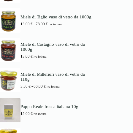
a
o
a
s
r
t
c
i
t
i
Miele di Tiglio vaso di vetro da 1000g
g
u
a
i
a
F
13.00
€
-
78.00
€
d
iva inclusa
n
l
a
i
a
e
s
p
l
è
c
r
e
:
i
e
Miele di Castagno vaso di vetro da
e
1
a
z
1000g
r
6
d
z
a
.
13.00
€
i
iva inclusa
o
:
0
p
:
1
0
r
d
7
e
a
Miele di Millefiori vaso di vetro da
.
€
z
3
110g
0
.
z
.
0
o
F
3.50
€
-
66.00
€
5
iva inclusa
:
a
0
€
d
s
.
a
c
€
1
i
a
Pappa Reale fresca italiana 10g
3
a
6
15.00
€
.
d
iva inclusa
6
0
i
.
0
p
0
r
0
€