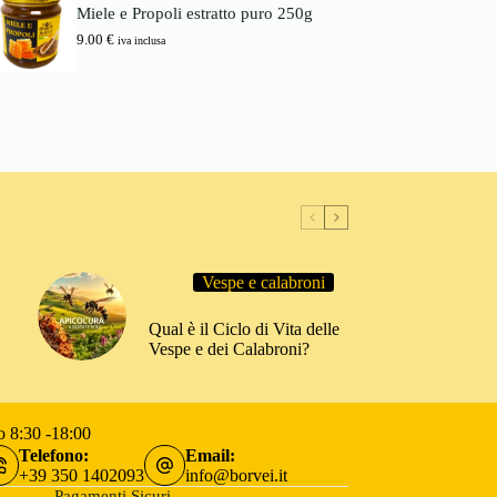
e
Miele e Propoli estratto puro 250g
a
z
€
7
z
9.00
€
iva inclusa
8
o
.
:
0
d
0
a
3
€
.
5
0
€
a
6
6
Vespe e calabroni
.
0
0
Qual è il Ciclo di Vita delle
Vespe e dei Calabroni?
€
o 8:30 -18:00
Telefono:
Email:
+39 350 1402093
info@borvei.it
Pagamenti Sicuri