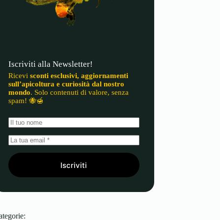
Iscriviti alla Newsletter!
Ricevi
sconti esclusivi, aggiornamenti
sull’apicoltura e curiosità dal nostro
mondo
. Solo contenuti di valore, senza
spam! 🐝🍯
Iscriviti
ategorie: