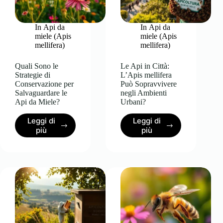
e
nell’Apicoltura
In
Api da
In
Api da
miele (Apis
miele (Apis
mellifera)
mellifera)
Quali Sono le
Le Api in Città:
Strategie di
L’Apis mellifera
Conservazione per
Può Sopravvivere
Salvaguardare le
negli Ambienti
Api da Miele?
Urbani?
Leggi di
Leggi di
Quali
Le
più
più
Sono
Api
le
in
Strategie
Città:
di
L’Apis
Conservazione
mellifera
per
Può
Salvaguardare
Sopravvivere
le
negli
Api
Ambienti