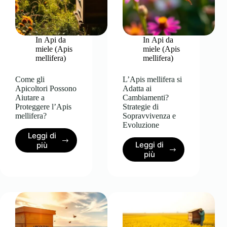
da
Urbani?
Miele?
In
Api da
In
Api da
miele (Apis
miele (Apis
mellifera)
mellifera)
Come gli
L’Apis mellifera si
Apicoltori Possono
Adatta ai
Aiutare a
Cambiamenti?
Proteggere l’Apis
Strategie di
mellifera?
Sopravvivenza e
Evoluzione
Leggi di
Come
Leggi di
più
L’Apis
gli
più
mellifera
Apicoltori
si
Possono
Adatta
Aiutare
ai
a
Cambiamenti?
Proteggere
Strategie
l’Apis
di
mellifera?