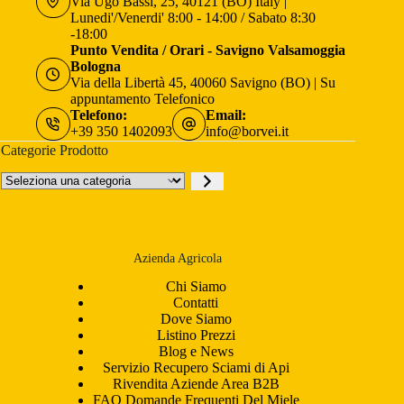
Via Ugo Bassi, 25, 40121 (BO) Italy |
Lunedi'/Venerdi' 8:00 - 14:00 / Sabato 8:30
-18:00
Punto Vendita / Orari - Savigno Valsamoggia
Bologna
Via della Libertà 45, 40060 Savigno (BO) | Su
appuntamento Telefonico
Telefono:
Email:
+39 350 1402093
info@borvei.it
Categorie Prodotto
Seleziona
una
categoria
Azienda Agricola
Chi Siamo
Contatti
Dove Siamo
Listino Prezzi
Blog e News
Servizio Recupero Sciami di Api
Rivendita Aziende Area B2B
FAQ Domande Frequenti Del Miele