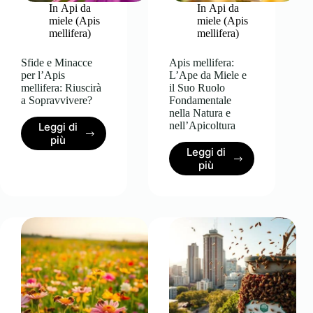
In
Api da
In
Api da
miele (Apis
miele (Apis
mellifera)
mellifera)
Sfide e Minacce
Apis mellifera:
per l’Apis
L’Ape da Miele e
mellifera: Riuscirà
il Suo Ruolo
a Sopravvivere?
Fondamentale
nella Natura e
nell’Apicoltura
Leggi di
Sfide
più
Leggi di
e
Apis
più
Minacce
mellifera:
per
L’Ape
l’Apis
da
mellifera:
Miele
Riuscirà
e
a
il
Sopravvivere?
Suo
Ruolo
Fondamentale
nella
Natura