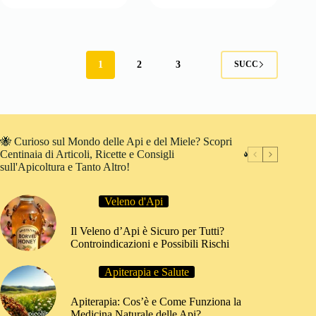
Pesticidi
è
sull’Apis
a
mellifera:
Rischio?
Quali
Minacce
Sono
e
1
2
3
SUCC
i
Fattori
Pericoli
di
Maggiori?
Declino
🐝 Curioso sul Mondo delle Api e del Miele? Scopri
Centinaia di Articoli, Ricette e Consigli
sull'Apicoltura e Tanto Altro!
Veleno d'Api
Il Veleno d’Api è Sicuro per Tutti?
Controindicazioni e Possibili Rischi
Apiterapia e Salute
Apiterapia: Cos’è e Come Funziona la
Medicina Naturale delle Api?