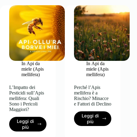
Minaccia
le
la
Api
Sopravvivenza
da
dell’Apis
Miele:
mellifera?
Come
Stanno
Cambiando
i
Loro
Comportamenti?
In
Api da
In
Api da
miele (Apis
miele (Apis
mellifera)
mellifera)
L’Impatto dei
Perché l’Apis
Pesticidi sull’Apis
mellifera è a
mellifera: Quali
Rischio? Minacce
Sono i Pericoli
e Fattori di Declino
Maggiori?
Leggi di
Perché
Leggi di
più
L’Impatto
l’Apis
più
dei
mellifera