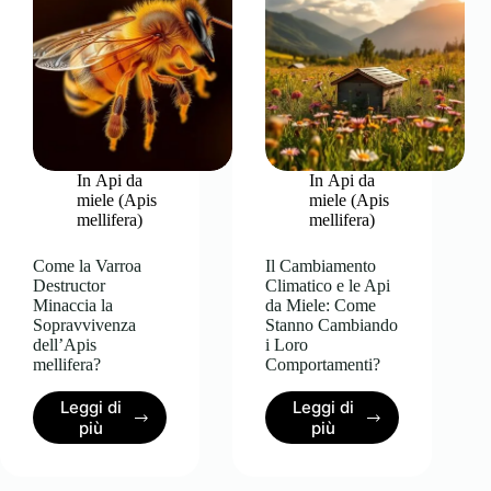
è
Possiamo
un
Fare
Problema?
per
Proteggerle?
In
Api da
In
Api da
miele (Apis
miele (Apis
mellifera)
mellifera)
Come la Varroa
Il Cambiamento
Destructor
Climatico e le Api
Minaccia la
da Miele: Come
Sopravvivenza
Stanno Cambiando
dell’Apis
i Loro
mellifera?
Comportamenti?
Leggi di
Leggi di
Come
Il
più
più
la
Cambiamento
Varroa
Climatico
Destructor
e