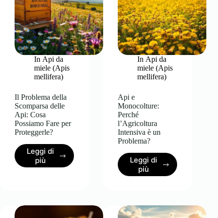
Sopravvivenza
e
Evoluzione
In
Api da
In
Api da
miele (Apis
miele (Apis
mellifera)
mellifera)
Il Problema della
Api e
Scomparsa delle
Monocolture:
Api: Cosa
Perché
Possiamo Fare per
l’Agricoltura
Proteggerle?
Intensiva è un
Problema?
Leggi di
Il
Leggi di
più
Api
Problema
più
e
della
Monocolture:
Scomparsa
Perché
delle
l’Agricoltura
Api:
Intensiva
Cosa