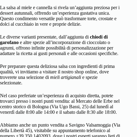
La salsa al miele e cannella si rivela un’aggiunta preziosa per i
dessert autunnali, offrendo un’esperienza gustativa unica.
Questo condimento versatile può trasformare torte, crostate e
dolci al cucchiaio in vere e proprie delizie.
Le diverse varianti presentate, dall’aggiunta di
chiodi di
garofano
e altre spezie all’incorporazione di cioccolato o
agrumi, offrono infinite possibilità di personalizzazione per
adattare la ricetta ai gusti personali e alle occasioni specifiche.
Per preparare questa deliziosa salsa con ingredienti di prima
qualità, vi invitiamo a visitare il nostro shop online, dove
troverete una selezione di
mieli artigianali
e spezie
selezionate.
Nel caso preferiate un’esperienza di acquisto diretta, potete
trovarci presso i nostri punti vendita: al Mercato delle Erbe nel
centro storico di Bologna (Via Ugo Bassi, 25) dal lunedì al
venerdì dalle 8:00 alle 14:00 e il sabato dalle 8:30 alle 18:00.
Abbiamo anche un punto vendita a Savigno Valsamoggia (Via
della Libertà 45), visitabile su appuntamento telefonico al
numero +39 350 1402093, dove i nostri esperti saranno lieti di