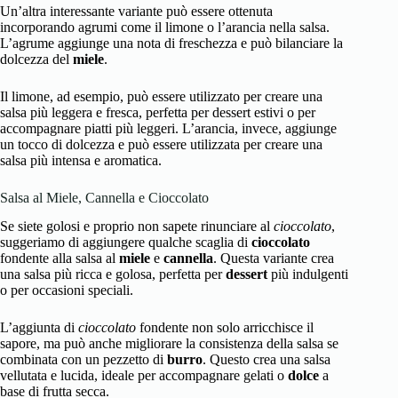
Un’altra interessante variante può essere ottenuta
incorporando agrumi come il limone o l’arancia nella salsa.
L’agrume aggiunge una nota di freschezza e può bilanciare la
dolcezza del
miele
.
Il limone, ad esempio, può essere utilizzato per creare una
salsa più leggera e fresca, perfetta per dessert estivi o per
accompagnare piatti più leggeri. L’arancia, invece, aggiunge
un tocco di dolcezza e può essere utilizzata per creare una
salsa più intensa e aromatica.
Salsa al Miele, Cannella e Cioccolato
Se siete golosi e proprio non sapete rinunciare al
cioccolato
,
suggeriamo di aggiungere qualche scaglia di
cioccolato
fondente alla salsa al
miele
e
cannella
. Questa variante crea
una salsa più ricca e golosa, perfetta per
dessert
più indulgenti
o per occasioni speciali.
L’aggiunta di
cioccolato
fondente non solo arricchisce il
sapore, ma può anche migliorare la consistenza della salsa se
combinata con un pezzetto di
burro
. Questo crea una salsa
vellutata e lucida, ideale per accompagnare gelati o
dolce
a
base di frutta secca.