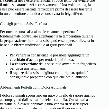
La
cottura
deve essere effettuata a fuoco lento per evitare che
il miele si caramellizzi eccessivamente. Una volta pronta, la
salsa può essere lasciata raffreddare prima di essere trasferita
in un contenitore ermetico e conservata in
frigorifero
.
Consigli per una Salsa Perfetta
Per ottenere una salsa al miele e cannella perfetta, è
fondamentale controllare attentamente la temperatura durante
la
preparazione
. Inoltre, la salsa può essere personalizzata in
base alle
ricette
tradizionali o ai gusti personali.
Per variare la consistenza, è possibile aggiungere un
cucchiaio
d’acqua per renderla più fluida.
La
conservazione
della salsa può avvenire in frigorifero
per circa una settimana.
Il
sapore
della salsa migliora con il riposo, quindi è
consigliabile prepararla con qualche ora di anticipo.
Abbinamenti Perfetti con i Dolci Autunnali
I dolci autunnali acquistano un nuovo livello di sapore quando
accompagnati dalla salsa al miele e cannella. Questa salsa
versatile può essere abbinata a una varietà di dessert tipici
della stagione autunnale, migliorandone il sapore e la