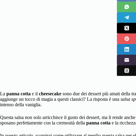
La
panna cotta
e il
cheesecake
sono due dei dessert più amati della tr
aggiunge un tocco di magia a questi classici? La risposta è una
salsa sp
intenso della vaniglia.
Questa salsa non solo arricchisce il gusto dei dessert, ma li rende anche 
sposano perfettamente con la cremosità della
panna cotta
e la ricchezz
In questo articolo, scoprirai come utilizzare al meglio questa salsa per el