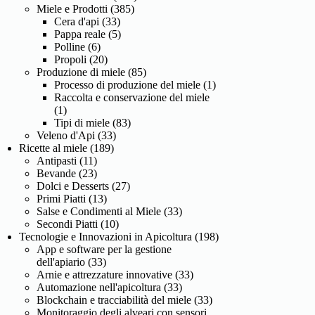
Miele e Prodotti
(385)
Cera d'api
(33)
Pappa reale
(5)
Polline
(6)
Propoli
(20)
Produzione di miele
(85)
Processo di produzione del miele
(1)
Raccolta e conservazione del miele
(1)
Tipi di miele
(83)
Veleno d'Api
(33)
Ricette al miele
(189)
Antipasti
(11)
Bevande
(23)
Dolci e Desserts
(27)
Primi Piatti
(13)
Salse e Condimenti al Miele
(33)
Secondi Piatti
(10)
Tecnologie e Innovazioni in Apicoltura
(198)
App e software per la gestione
dell'apiario
(33)
Arnie e attrezzature innovative
(33)
Automazione nell'apicoltura
(33)
Blockchain e tracciabilità del miele
(33)
Monitoraggio degli alveari con sensori