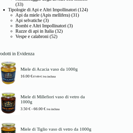
(33)
Tipologie di Api e Altri Impollinatori
(124)
Api da miele (Apis mellifera)
(31)
Api selvatiche
(3)
Bombi e Altri Impollinatori
(3)
Razze di api in Italia
(32)
Vespe e calabroni
(52)
odotti in Evidenza
Miele di Acacia vaso da 1000g
16.00
€
17.00
€
iva inclusa
I
I
l
l
p
p
r
r
Miele di Millefiori vaso di vetro da
e
e
1000g
z
z
z
z
F
3.50
€
-
66.00
€
iva inclusa
o
o
a
o
a
s
r
t
c
i
t
i
Miele di Tiglio vaso di vetro da 1000g
g
u
a