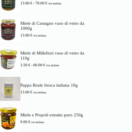
i
a
F
13.00
€
-
78.00
€
d
iva inclusa
n
l
a
i
a
e
s
p
l
è
c
r
e
:
i
e
Miele di Castagno vaso di vetro da
e
1
a
z
1000g
r
6
d
z
a
.
13.00
€
i
iva inclusa
o
:
0
p
:
1
0
r
d
7
e
a
Miele di Millefiori vaso di vetro da
.
€
z
3
110g
0
.
z
.
0
o
F
3.50
€
-
66.00
€
5
iva inclusa
:
a
0
€
d
s
.
a
c
€
1
i
a
Pappa Reale fresca italiana 10g
3
a
6
15.00
€
.
d
iva inclusa
6
0
i
.
0
p
0
r
0
€
e
Miele e Propoli estratto puro 250g
a
z
€
7
z
9.00
€
iva inclusa
8
o
.
: