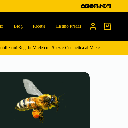
io
Blog
Ricette
Listino Prezzi
Carrello
onfezioni Regalo
Miele con Spezie
Cosmetica al Miele