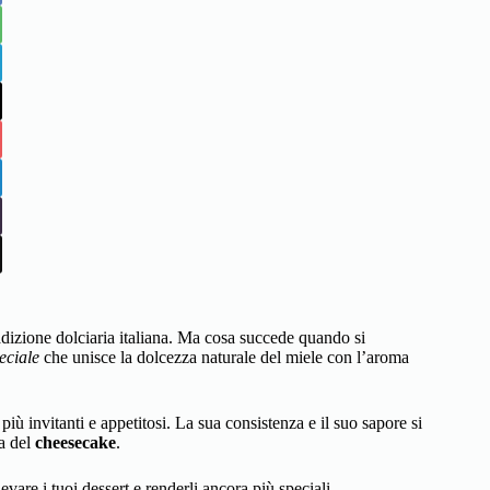
adizione dolciaria italiana. Ma cosa succede quando si
eciale
che unisce la dolcezza naturale del miele con l’aroma
più invitanti e appetitosi. La sua consistenza e il suo sapore si
a del
cheesecake
.
evare i tuoi dessert e renderli ancora più speciali.