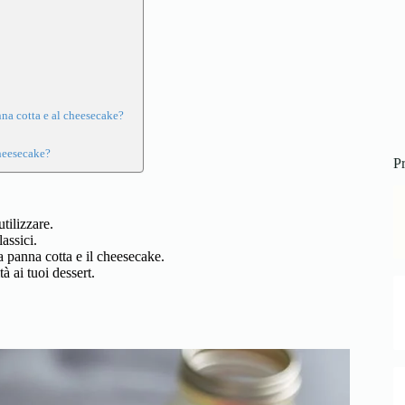
panna cotta e al cheesecake?
cheesecake?
Pr
tilizzare.
lassici.
a panna cotta e il cheesecake.
à ai tuoi dessert.