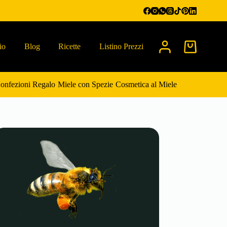
io
Blog
Ricette
Listino Prezzi
Carrello
onfezioni Regalo
Miele con Spezie
Cosmetica al Miele