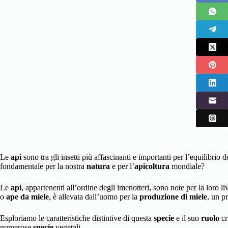
Le
api
sono tra gli insetti più affascinanti e importanti per l’equilibrio 
fondamentale per la nostra
natura
e per l’
apicoltura
mondiale?
Le
api
, appartenenti all’ordine degli imenotteri, sono note per la loro liv
o
ape da miele
, è allevata dall’uomo per la
produzione di miele
, un pr
Esploriamo le caratteristiche distintive di questa
specie
e il suo
ruolo
cr
numerose
specie
vegetali.