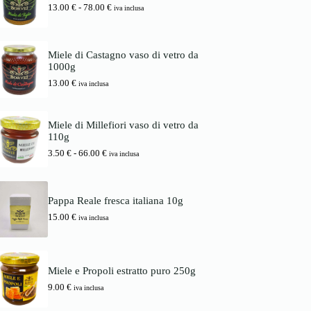
i
a
F
13.00
€
-
78.00
€
d
iva inclusa
n
l
a
i
a
e
s
p
l
è
c
r
e
:
i
e
Miele di Castagno vaso di vetro da
e
1
a
z
1000g
r
6
d
z
a
.
13.00
€
i
iva inclusa
o
:
0
p
:
1
0
r
d
7
e
a
Miele di Millefiori vaso di vetro da
.
€
z
3
110g
0
.
z
.
0
o
F
3.50
€
-
66.00
€
5
iva inclusa
:
a
0
€
d
s
.
a
c
€
1
i
a
Pappa Reale fresca italiana 10g
3
a
6
15.00
€
.
d
iva inclusa
6
0
i
.
0
p
0
r
0
€
e
Miele e Propoli estratto puro 250g
a
z
€
7
z
9.00
€
iva inclusa
8
o
.
: