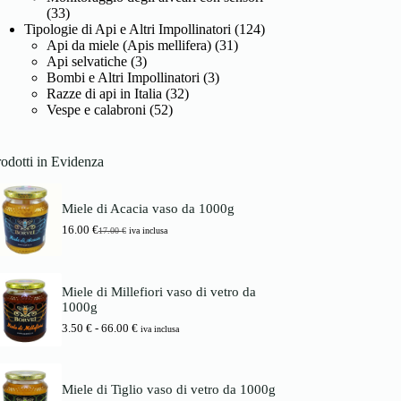
(33)
Tipologie di Api e Altri Impollinatori
(124)
Api da miele (Apis mellifera)
(31)
Api selvatiche
(3)
Bombi e Altri Impollinatori
(3)
Razze di api in Italia
(32)
Vespe e calabroni
(52)
odotti in Evidenza
Miele di Acacia vaso da 1000g
16.00
€
17.00
€
iva inclusa
I
I
l
l
p
p
r
r
Miele di Millefiori vaso di vetro da
e
e
1000g
z
z
z
z
F
3.50
€
-
66.00
€
iva inclusa
o
o
a
o
a
s
r
t
c
i
t
i
Miele di Tiglio vaso di vetro da 1000g
g
u
a