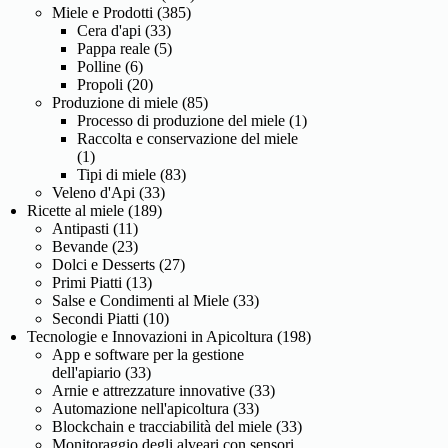
Miele e Prodotti
(385)
Cera d'api
(33)
Pappa reale
(5)
Polline
(6)
Propoli
(20)
Produzione di miele
(85)
Processo di produzione del miele
(1)
Raccolta e conservazione del miele
(1)
Tipi di miele
(83)
Veleno d'Api
(33)
Ricette al miele
(189)
Antipasti
(11)
Bevande
(23)
Dolci e Desserts
(27)
Primi Piatti
(13)
Salse e Condimenti al Miele
(33)
Secondi Piatti
(10)
Tecnologie e Innovazioni in Apicoltura
(198)
App e software per la gestione
dell'apiario
(33)
Arnie e attrezzature innovative
(33)
Automazione nell'apicoltura
(33)
Blockchain e tracciabilità del miele
(33)
Monitoraggio degli alveari con sensori