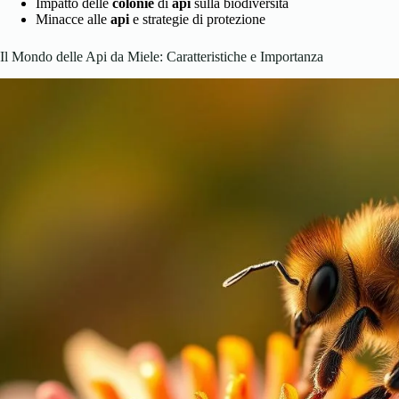
Impatto delle
colonie
di
api
sulla biodiversità
Minacce alle
api
e strategie di protezione
Il Mondo delle Api da Miele: Caratteristiche e Importanza