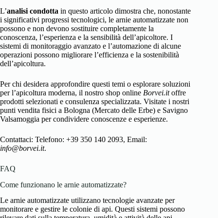
L’
analisi condotta
in questo articolo dimostra che, nonostante
i significativi progressi tecnologici, le arnie automatizzate non
possono e non devono sostituire completamente la
conoscenza, l’esperienza e la sensibilità dell’apicoltore. I
sistemi di monitoraggio avanzato e l’automazione di alcune
operazioni possono migliorare l’efficienza e la sostenibilità
dell’apicoltura.
Per chi desidera approfondire questi temi o esplorare soluzioni
per l’apicoltura moderna, il nostro shop online
Borvei.it
offre
prodotti selezionati e consulenza specializzata. Visitate i nostri
punti vendita fisici a Bologna (Mercato delle Erbe) e Savigno
Valsamoggia per condividere conoscenze e esperienze.
Contattaci: Telefono: +39 350 140 2093, Email:
info@borvei.it
.
FAQ
Come funzionano le arnie automatizzate?
Le arnie automatizzate utilizzano tecnologie avanzate per
monitorare e gestire le colonie di api. Questi sistemi possono
rilevare dati sulla temperatura, umidità e attività delle api,