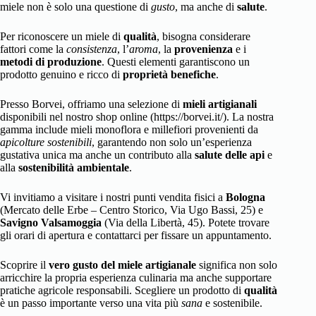
miele non è solo una questione di
gusto
, ma anche di
salute
.
Per riconoscere un miele di
qualità
, bisogna considerare
fattori come la
consistenza
, l’
aroma
, la
provenienza
e i
metodi di produzione
. Questi elementi garantiscono un
prodotto genuino e ricco di
proprietà benefiche
.
Presso Borvei, offriamo una selezione di
mieli artigianali
disponibili nel nostro shop online (https://borvei.it/). La nostra
gamma include mieli monoflora e millefiori provenienti da
apicolture sostenibili
, garantendo non solo un’esperienza
gustativa unica ma anche un contributo alla
salute delle api
e
alla
sostenibilità ambientale
.
Vi invitiamo a visitare i nostri punti vendita fisici a
Bologna
(Mercato delle Erbe – Centro Storico, Via Ugo Bassi, 25) e
Savigno Valsamoggia
(Via della Libertà, 45). Potete trovare
gli orari di apertura e contattarci per fissare un appuntamento.
Scoprire il
vero gusto del miele artigianale
significa non solo
arricchire la propria esperienza culinaria ma anche supportare
pratiche agricole responsabili. Scegliere un prodotto di
qualità
è un passo importante verso una vita più
sana
e sostenibile.