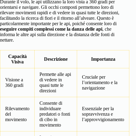
Durante il volo, le api utilizzano la loro vista a 360 gradi per
orientarsi e navigare. Gli occhi composti permettono loro di
rilevare movimenti rapidi e di vedere in quasi tutte le direzioni,
facilitando la ricerca di fiori e il ritorno all’alveare. Questo è
particolarmente importante per le api, poiché consente loro di
eseguire compiti complessi come la danza delle api
, che
informa le altre api sulla direzione e la distanza delle fonti di
nettare.
Capacità
Descrizione
Importanza
Visiva
Permette alle api
Cruciale per
Visione a
di vedere in
l’orientamento e la
360 gradi
quasi tutte le
navigazione
direzioni
Consente di
Rilevamento
individuare
Essenziale per la
del
predatori o fonti
sopravvivenza e
movimento
di cibo in
l’approvvigionamento
movimento