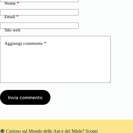
Nome
*
Email
*
Sito web
Aggiungi commento
*
Invia commento
🐝 Curioso sul Mondo delle Api e del Miele? Scopri