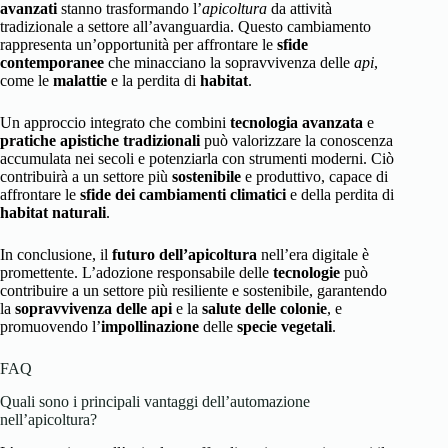
avanzati
stanno trasformando l’
apicoltura
da attività
tradizionale a settore all’avanguardia. Questo cambiamento
rappresenta un’opportunità per affrontare le
sfide
contemporanee
che minacciano la sopravvivenza delle
api
,
come le
malattie
e la perdita di
habitat
.
Un approccio integrato che combini
tecnologia avanzata
e
pratiche apistiche tradizionali
può valorizzare la conoscenza
accumulata nei secoli e potenziarla con strumenti moderni. Ciò
contribuirà a un settore più
sostenibile
e produttivo, capace di
affrontare le
sfide dei cambiamenti climatici
e della perdita di
habitat naturali
.
In conclusione, il
futuro dell’apicoltura
nell’era digitale è
promettente. L’adozione responsabile delle
tecnologie
può
contribuire a un settore più resiliente e sostenibile, garantendo
la
sopravvivenza delle api
e la
salute delle colonie
, e
promuovendo l’
impollinazione
delle
specie vegetali
.
FAQ
Quali sono i principali vantaggi dell’automazione
nell’apicoltura?