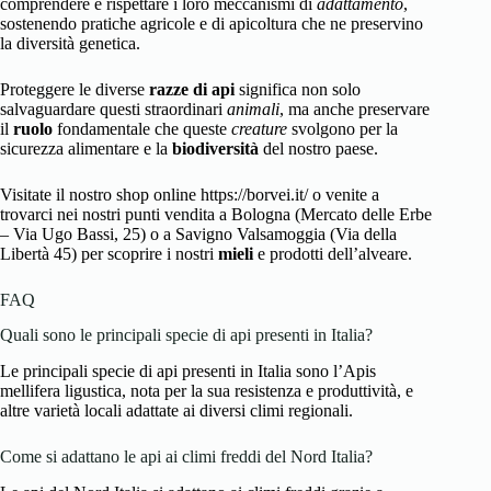
comprendere e rispettare i loro meccanismi di
adattamento
,
sostenendo pratiche agricole e di apicoltura che ne preservino
la diversità genetica.
Proteggere le diverse
razze di api
significa non solo
salvaguardare questi straordinari
animali
, ma anche preservare
il
ruolo
fondamentale che queste
creature
svolgono per la
sicurezza alimentare e la
biodiversità
del nostro paese.
Visitate il nostro shop online https://borvei.it/ o venite a
trovarci nei nostri punti vendita a Bologna (Mercato delle Erbe
– Via Ugo Bassi, 25) o a Savigno Valsamoggia (Via della
Libertà 45) per scoprire i nostri
mieli
e prodotti dell’alveare.
FAQ
Quali sono le principali specie di api presenti in Italia?
Le principali specie di api presenti in Italia sono l’Apis
mellifera ligustica, nota per la sua resistenza e produttività, e
altre varietà locali adattate ai diversi climi regionali.
Come si adattano le api ai climi freddi del Nord Italia?