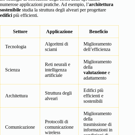
numerose applicazioni pratiche. Ad esempio, l’
architettura
sostenibile
studia la struttura degli alveari per progettare
edifici
più efficienti.
Settore
Applicazione
Beneficio
Algoritmi di
Miglioramento
Tecnologia
sciami
dell’efficienza
Miglioramento
Reti neurali e
della
Scienza
intelligenza
valutazione
e
artificiale
adattamento
Edifici più
Struttura degli
Architettura
efficienti e
alveari
sostenibili
Miglioramento
della
Protocolli di
trasmissione di
Comunicazione
comunicazione
informazioni in
wireless