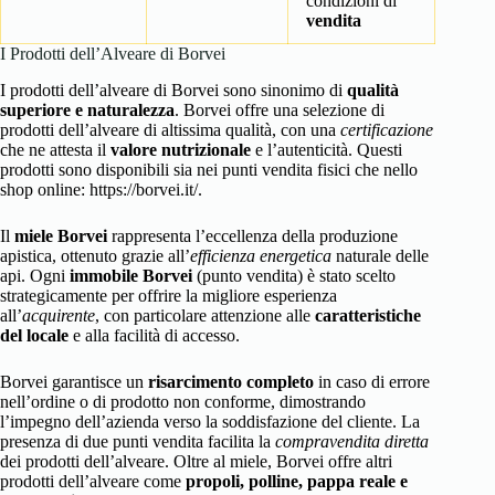
condizioni di
vendita
I Prodotti dell’Alveare di Borvei
I prodotti dell’alveare di Borvei sono sinonimo di
qualità
superiore e naturalezza
. Borvei offre una selezione di
prodotti dell’alveare di altissima qualità, con una
certificazione
che ne attesta il
valore nutrizionale
e l’autenticità. Questi
prodotti sono disponibili sia nei punti vendita fisici che nello
shop online: https://borvei.it/.
Il
miele Borvei
rappresenta l’eccellenza della produzione
apistica, ottenuto grazie all’
efficienza energetica
naturale delle
api. Ogni
immobile Borvei
(punto vendita) è stato scelto
strategicamente per offrire la migliore esperienza
all’
acquirente
, con particolare attenzione alle
caratteristiche
del locale
e alla facilità di accesso.
Borvei garantisce un
risarcimento completo
in caso di errore
nell’ordine o di prodotto non conforme, dimostrando
l’impegno dell’azienda verso la soddisfazione del cliente. La
presenza di due punti vendita facilita la
compravendita diretta
dei prodotti dell’alveare. Oltre al miele, Borvei offre altri
prodotti dell’alveare come
propoli, polline, pappa reale e