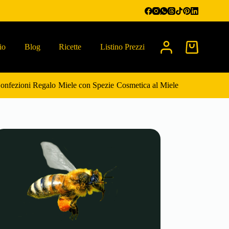
io
Blog
Ricette
Listino Prezzi
Carrello
onfezioni Regalo
Miele con Spezie
Cosmetica al Miele