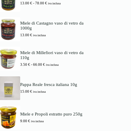
i
a
F
13.00
€
-
78.00
€
d
iva inclusa
n
l
a
i
a
e
s
p
l
è
c
r
e
:
i
e
Miele di Castagno vaso di vetro da
e
1
a
z
1000g
r
6
d
z
a
.
13.00
€
i
iva inclusa
o
:
0
p
:
1
0
r
d
7
e
a
Miele di Millefiori vaso di vetro da
.
€
z
3
110g
0
.
z
.
0
o
F
3.50
€
-
66.00
€
5
iva inclusa
:
a
0
€
d
s
.
a
c
€
1
i
a
Pappa Reale fresca italiana 10g
3
a
6
15.00
€
.
d
iva inclusa
6
0
i
.
0
p
0
r
0
€
e
Miele e Propoli estratto puro 250g
a
z
€
7
z
9.00
€
iva inclusa
8
o
.
: