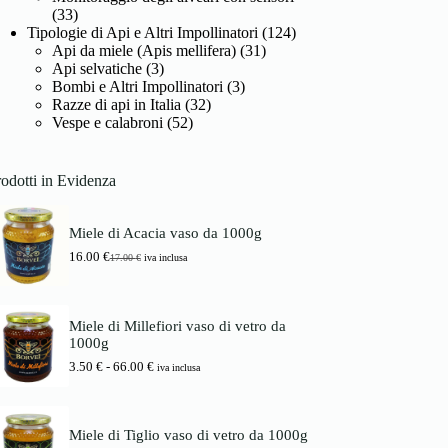
(33)
Tipologie di Api e Altri Impollinatori
(124)
Api da miele (Apis mellifera)
(31)
Api selvatiche
(3)
Bombi e Altri Impollinatori
(3)
Razze di api in Italia
(32)
Vespe e calabroni
(52)
odotti in Evidenza
Miele di Acacia vaso da 1000g
16.00
€
17.00
€
iva inclusa
I
I
l
l
p
p
r
r
Miele di Millefiori vaso di vetro da
e
e
1000g
z
z
z
z
F
3.50
€
-
66.00
€
iva inclusa
o
o
a
o
a
s
r
t
c
i
t
i
Miele di Tiglio vaso di vetro da 1000g
g
u
a