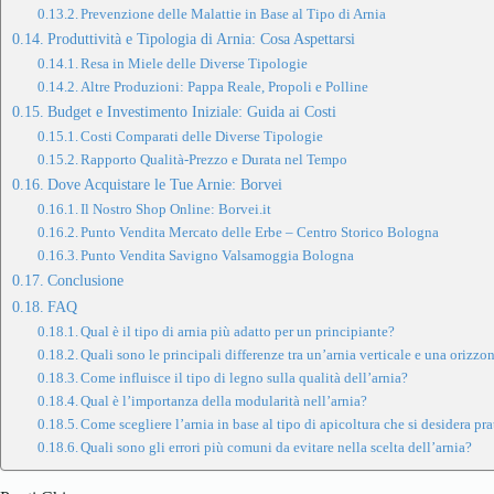
Prevenzione delle Malattie in Base al Tipo di Arnia
Produttività e Tipologia di Arnia: Cosa Aspettarsi
Resa in Miele delle Diverse Tipologie
Altre Produzioni: Pappa Reale, Propoli e Polline
Budget e Investimento Iniziale: Guida ai Costi
Costi Comparati delle Diverse Tipologie
Rapporto Qualità-Prezzo e Durata nel Tempo
Dove Acquistare le Tue Arnie: Borvei
Il Nostro Shop Online: Borvei.it
Punto Vendita Mercato delle Erbe – Centro Storico Bologna
Punto Vendita Savigno Valsamoggia Bologna
Conclusione
FAQ
Qual è il tipo di arnia più adatto per un principiante?
Quali sono le principali differenze tra un’arnia verticale e una orizzo
Come influisce il tipo di legno sulla qualità dell’arnia?
Qual è l’importanza della modularità nell’arnia?
Come scegliere l’arnia in base al tipo di apicoltura che si desidera pra
Quali sono gli errori più comuni da evitare nella scelta dell’arnia?