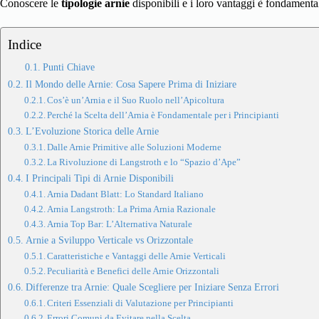
Conoscere le
tipologie arnie
disponibili e i loro vantaggi è fondamental
Indice
Punti Chiave
Il Mondo delle Arnie: Cosa Sapere Prima di Iniziare
Cos’è un’Arnia e il Suo Ruolo nell’Apicoltura
Perché la Scelta dell’Arnia è Fondamentale per i Principianti
L’Evoluzione Storica delle Arnie
Dalle Arnie Primitive alle Soluzioni Moderne
La Rivoluzione di Langstroth e lo “Spazio d’Ape”
I Principali Tipi di Arnie Disponibili
Arnia Dadant Blatt: Lo Standard Italiano
Arnia Langstroth: La Prima Arnia Razionale
Arnia Top Bar: L’Alternativa Naturale
Arnie a Sviluppo Verticale vs Orizzontale
Caratteristiche e Vantaggi delle Arnie Verticali
Peculiarità e Benefici delle Arnie Orizzontali
Differenze tra Arnie: Quale Scegliere per Iniziare Senza Errori
Criteri Essenziali di Valutazione per Principianti
Errori Comuni da Evitare nella Scelta