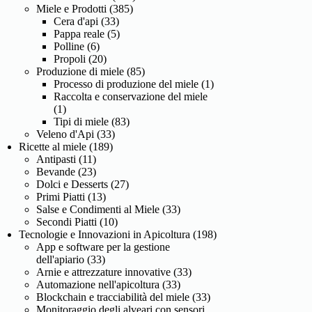
Miele e Prodotti
(385)
Cera d'api
(33)
Pappa reale
(5)
Polline
(6)
Propoli
(20)
Produzione di miele
(85)
Processo di produzione del miele
(1)
Raccolta e conservazione del miele
(1)
Tipi di miele
(83)
Veleno d'Api
(33)
Ricette al miele
(189)
Antipasti
(11)
Bevande
(23)
Dolci e Desserts
(27)
Primi Piatti
(13)
Salse e Condimenti al Miele
(33)
Secondi Piatti
(10)
Tecnologie e Innovazioni in Apicoltura
(198)
App e software per la gestione
dell'apiario
(33)
Arnie e attrezzature innovative
(33)
Automazione nell'apicoltura
(33)
Blockchain e tracciabilità del miele
(33)
Monitoraggio degli alveari con sensori