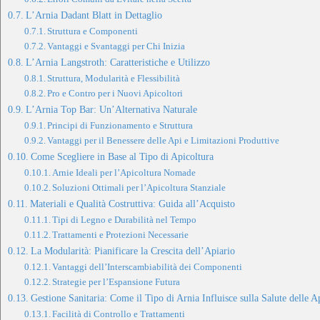
L’Arnia Dadant Blatt in Dettaglio
Struttura e Componenti
Vantaggi e Svantaggi per Chi Inizia
L’Arnia Langstroth: Caratteristiche e Utilizzo
Struttura, Modularità e Flessibilità
Pro e Contro per i Nuovi Apicoltori
L’Arnia Top Bar: Un’Alternativa Naturale
Principi di Funzionamento e Struttura
Vantaggi per il Benessere delle Api e Limitazioni Produttive
Come Scegliere in Base al Tipo di Apicoltura
Arnie Ideali per l’Apicoltura Nomade
Soluzioni Ottimali per l’Apicoltura Stanziale
Materiali e Qualità Costruttiva: Guida all’Acquisto
Tipi di Legno e Durabilità nel Tempo
Trattamenti e Protezioni Necessarie
La Modularità: Pianificare la Crescita dell’Apiario
Vantaggi dell’Interscambiabilità dei Componenti
Strategie per l’Espansione Futura
Gestione Sanitaria: Come il Tipo di Arnia Influisce sulla Salute delle A
Facilità di Controllo e Trattamenti