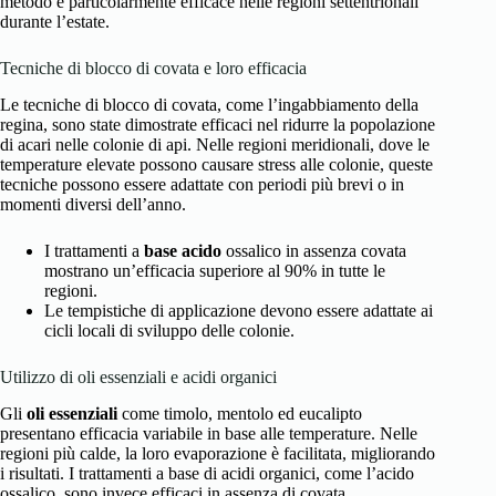
metodo è particolarmente efficace nelle regioni settentrionali
durante l’estate.
Tecniche di blocco di covata e loro efficacia
Le tecniche di blocco di covata, come l’ingabbiamento della
regina, sono state dimostrate efficaci nel ridurre la popolazione
di acari nelle colonie di api. Nelle regioni meridionali, dove le
temperature elevate possono causare stress alle colonie, queste
tecniche possono essere adattate con periodi più brevi o in
momenti diversi dell’anno.
I trattamenti a
base acido
ossalico in assenza covata
mostrano un’efficacia superiore al 90% in tutte le
regioni.
Le tempistiche di applicazione devono essere adattate ai
cicli locali di sviluppo delle colonie.
Utilizzo di oli essenziali e acidi organici
Gli
oli essenziali
come timolo, mentolo ed eucalipto
presentano efficacia variabile in base alle temperature. Nelle
regioni più calde, la loro evaporazione è facilitata, migliorando
i risultati. I trattamenti a base di acidi organici, come l’acido
ossalico, sono invece efficaci in assenza di covata.