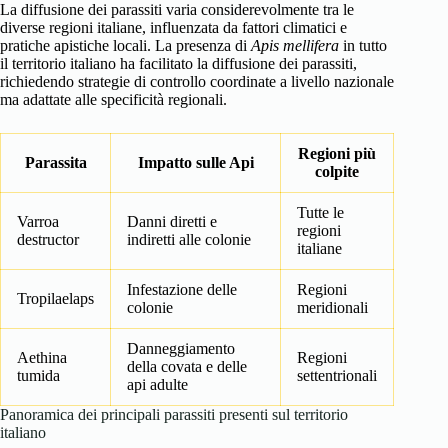
La diffusione dei parassiti varia considerevolmente tra le
diverse regioni italiane, influenzata da fattori climatici e
pratiche apistiche locali. La presenza di
Apis mellifera
in tutto
il territorio italiano ha facilitato la diffusione dei parassiti,
richiedendo strategie di controllo coordinate a livello nazionale
ma adattate alle specificità regionali.
Regioni più
Parassita
Impatto sulle Api
colpite
Tutte le
Varroa
Danni diretti e
regioni
destructor
indiretti alle colonie
italiane
Infestazione delle
Regioni
Tropilaelaps
colonie
meridionali
Danneggiamento
Aethina
Regioni
della covata e delle
tumida
settentrionali
api adulte
Panoramica dei principali parassiti presenti sul territorio
italiano