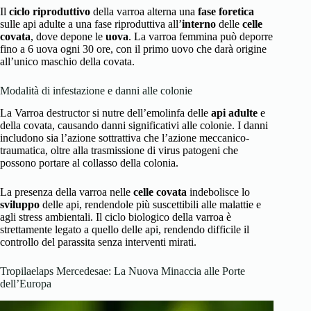
Il
ciclo riproduttivo
della varroa alterna una
fase foretica
sulle api adulte a una fase riproduttiva all’
interno
delle
celle
covata
, dove depone le
uova
. La varroa femmina può deporre
fino a 6 uova ogni 30 ore, con il primo uovo che darà origine
all’unico maschio della covata.
Modalità di infestazione e danni alle colonie
La Varroa destructor si nutre dell’emolinfa delle
api adulte
e
della covata, causando danni significativi alle colonie. I danni
includono sia l’azione sottrattiva che l’azione meccanico-
traumatica, oltre alla trasmissione di virus patogeni che
possono portare al collasso della colonia.
La presenza della varroa nelle
celle covata
indebolisce lo
sviluppo
delle api, rendendole più suscettibili alle malattie e
agli stress ambientali. Il ciclo biologico della varroa è
strettamente legato a quello delle api, rendendo difficile il
controllo del parassita senza interventi mirati.
Tropilaelaps Mercedesae: La Nuova Minaccia alle Porte
dell’Europa