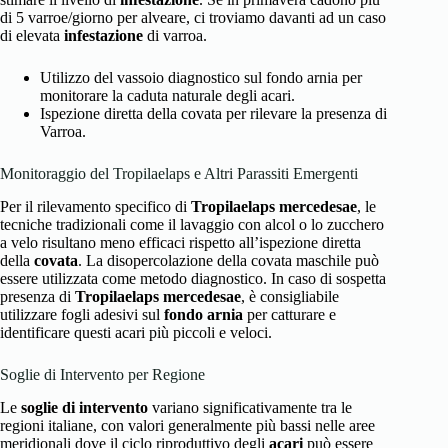
di 5 varroe/giorno per alveare, ci troviamo davanti ad un caso
di elevata
infestazione
di varroa.
Utilizzo del vassoio diagnostico sul fondo arnia per
monitorare la caduta naturale degli acari.
Ispezione diretta della covata per rilevare la presenza di
Varroa.
Monitoraggio del Tropilaelaps e Altri Parassiti Emergenti
Per il rilevamento specifico di
Tropilaelaps mercedesae
, le
tecniche tradizionali come il lavaggio con alcol o lo zucchero
a velo risultano meno efficaci rispetto all’ispezione diretta
della
covata
. La disopercolazione della covata maschile può
essere utilizzata come metodo diagnostico. In caso di sospetta
presenza di
Tropilaelaps mercedesae
, è consigliabile
utilizzare fogli adesivi sul
fondo arnia
per catturare e
identificare questi acari più piccoli e veloci.
Soglie di Intervento per Regione
Le
soglie di intervento
variano significativamente tra le
regioni italiane, con valori generalmente più bassi nelle aree
meridionali dove il ciclo riproduttivo degli
acari
può essere