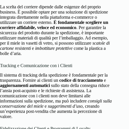
La scelta del corriere dipende dalle esigenze del proprio
business. È possibile optare per una soluzione di spedizione
integrata direttamente nella piattaforma e-commerce o
utilizzare un corriere esterno.
È fondamentale scegliere un
corriere affidabile, veloce ed economico
. Per garantire la
sicurezza del prodotto durante la spedizione, è importante
utilizzare materiali di qualità per l’imballaggio. Ad esempio,
per il miele in vasetti di vetro, si possono utilizzare
scatole di
cartone resistenti
e
imbottiture protettive
come la plastica a
bolle d’aria.
Tracking e Comunicazione con i Clienti
Il sistema di tracking della spedizione è fondamentale per la
trasparenza. Fornire ai clienti un
codice di tracciamento
e
aggiornamenti automatici
sullo stato della consegna riduce
l’ansia post-acquisto e le richieste di assistenza. La
comunicazione con i clienti non deve limitarsi alle
informazioni sulla spedizione, ma può includere
consigli sulla
conservazione del miele
e
suggerimenti d’uso
, creando
un’esperienza post-vendita che aumenta la percezione di
valore.
Fidelizzazione dei Clienti e Programmi di Loyalty