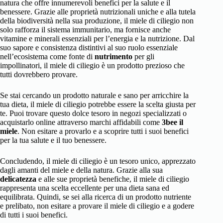
natura che offre innumerevoli benefici per la salute e il
benessere. Grazie alle proprietà nutrizionali uniche e alla tutela
della biodiversità nella sua produzione, il miele di ciliegio non
solo rafforza il sistema immunitario, ma fornisce anche
vitamine e minerali essenziali per l’energia e la nutrizione. Dal
suo sapore e consistenza distintivi al suo ruolo essenziale
nell’ecosistema come fonte di
nutrimento
per gli
impollinatori, il miele di ciliegio è un prodotto prezioso che
tutti dovrebbero provare.
Se stai cercando un prodotto naturale e sano per arricchire la
tua dieta, il miele di ciliegio potrebbe essere la scelta giusta per
te. Puoi trovare questo dolce tesoro in negozi specializzati o
acquistarlo online attraverso marchi affidabili come
3bee il
miele
. Non esitare a provarlo e a scoprire tutti i suoi benefici
per la tua salute e il tuo benessere.
Concludendo, il miele di ciliegio è un tesoro unico, apprezzato
dagli amanti del miele e della natura. Grazie alla sua
delicatezza
e alle sue proprietà benefiche, il miele di ciliegio
rappresenta una scelta eccellente per una dieta sana ed
equilibrata. Quindi, se sei alla ricerca di un prodotto nutriente
e prelibato, non esitare a provare il miele di ciliegio e a godere
di tutti i suoi benefici.