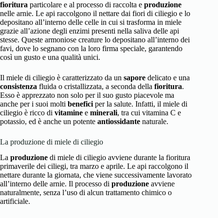
fioritura
particolare e al processo di raccolta e
produzione
nelle arnie. Le api raccolgono il nettare dai fiori di ciliegio e lo
depositano all’interno delle celle in cui si trasforma in miele
grazie all’azione degli enzimi presenti nella saliva delle api
stesse. Queste armoniose creature lo depositano all’interno dei
favi, dove lo segnano con la loro firma speciale, garantendo
così un gusto e una qualità unici.
Il miele di ciliegio è caratterizzato da un
sapore
delicato e una
consistenza
fluida o cristallizzata, a seconda della
fioritura
.
Esso è apprezzato non solo per il suo gusto piacevole ma
anche per i suoi molti
benefici
per la salute. Infatti, il miele di
ciliegio è ricco di
vitamine
e
minerali
, tra cui vitamina C e
potassio, ed è anche un potente
antiossidante
naturale.
La produzione di miele di ciliegio
La
produzione
di miele di ciliegio avviene durante la fioritura
primaverile dei ciliegi, tra marzo e aprile. Le api raccolgono il
nettare durante la giornata, che viene successivamente lavorato
all’interno delle arnie. Il processo di
produzione
avviene
naturalmente, senza l’uso di alcun trattamento chimico o
artificiale.