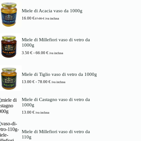
Miele di Acacia vaso da 1000g
16.00
€
17.00
€
iva inclusa
I
I
l
l
p
p
r
r
Miele di Millefiori vaso di vetro da
e
e
1000g
z
z
z
z
F
3.50
€
-
66.00
€
iva inclusa
o
o
a
o
a
s
r
t
c
i
t
i
Miele di Tiglio vaso di vetro da 1000g
g
u
a
i
a
F
13.00
€
-
78.00
€
d
iva inclusa
n
l
a
i
a
e
s
p
l
è
c
r
Miele di Castagno vaso di vetro da
e
:
i
e
1000g
e
1
a
z
r
6
d
13.00
€
z
iva inclusa
a
.
i
o
:
0
p
:
1
0
r
d
7
Miele di Millefiori vaso di vetro da
e
a
.
€
110g
z
3