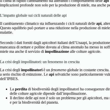
Il clima in rapido cambiamento sta alterando i comportamenti delle
api
implicazioni profonde non solo per la produzione di miele, ma anche pe
L’impatto globale sui cicli naturali delle api
Il cambiamento climatico sta influenzando i cicli naturali delle
api
, alte
Questo squilibrio può portare a una riduzione nella produzione di miele e
malattie.
Secondo i dati forniti dagli apicoltori italiani dell’Unaapi, la produzion
mancanza di nettare e polline dovuta al clima anomalo ha messo in sof
miele ma anche il servizio di
impollinazione
alle colture agricole.
La crisi degli impollinatori: un fenomeno in crescita
La crisi degli
impollinatori
è un
fenomeno
globale in costante crescita.
a serio rischio di estinzione. Le
api
selvatiche sono particolarmente vuln
dell’IPBES.
La
perdita
di biodiversità degli impollinatori ha conseguenze dir
delle colture agricole dipende dall’impollinazione.
Il declino delle api non è solo un problema per gli apicoltori, ma
e per la biodiversità del pianeta.