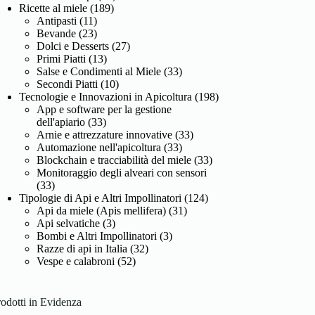
Ricette al miele
(189)
Antipasti
(11)
Bevande
(23)
Dolci e Desserts
(27)
Primi Piatti
(13)
Salse e Condimenti al Miele
(33)
Secondi Piatti
(10)
Tecnologie e Innovazioni in Apicoltura
(198)
App e software per la gestione
dell'apiario
(33)
Arnie e attrezzature innovative
(33)
Automazione nell'apicoltura
(33)
Blockchain e tracciabilità del miele
(33)
Monitoraggio degli alveari con sensori
(33)
Tipologie di Api e Altri Impollinatori
(124)
Api da miele (Apis mellifera)
(31)
Api selvatiche
(3)
Bombi e Altri Impollinatori
(3)
Razze di api in Italia
(32)
Vespe e calabroni
(52)
odotti in Evidenza