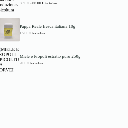
0
.
z
.
F
3.50
€
-
66.00
€
iva inclusa
0
o
5
a
:
0
s
€
d
c
.
a
€
i
1
a
a
Pappa Reale fresca italiana 10g
3
6
d
.
15.00
€
6
iva inclusa
i
0
.
p
0
0
r
0
e
€
z
a
Miele e Propoli estratto puro 250g
€
z
7
o
9.00
€
iva inclusa
8
:
.
d
0
a
0
3
.
€
5
0
€
a
6
6
.
0