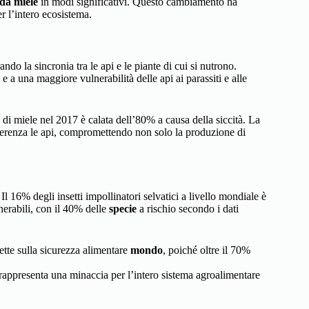
 da miele
in modi significativi. Questo cambiamento ha
r l’intero ecosistema.
rando la sincronia tra le api e le piante di cui si nutrono.
 a una maggiore vulnerabilità delle api ai parassiti e alle
e di miele nel 2017 è calata dell’80% a causa della siccità. La
ferenza le api, compromettendo non solo la produzione di
 Il 16% degli insetti impollinatori selvatici a livello mondiale è
erabili, con il 40% delle
specie
a rischio secondo i dati
ette sulla sicurezza alimentare
mondo
, poiché oltre il 70%
 rappresenta una minaccia per l’intero sistema agroalimentare