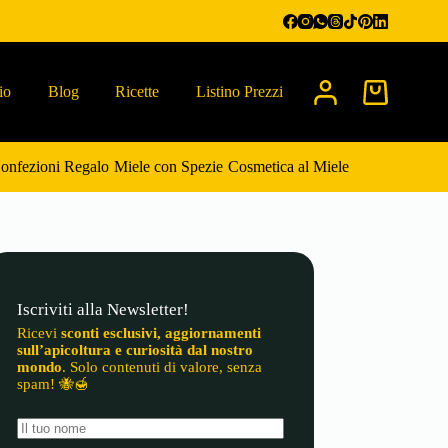
io
Blog
Ricette
Listino Prezzi
Carrello
onfezioni Regalo
Miele con Spezie
Cosmetica al Miele
Iscriviti alla Newsletter!
Ricevi
sconti esclusivi, aggiornamenti
sull’apicoltura e curiosità dal nostro
mondo
. Solo contenuti di valore, senza
spam! 🐝🍯