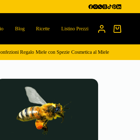
io
Blog
Ricette
Listino Prezzi
Carrello
onfezioni Regalo
Miele con Spezie
Cosmetica al Miele