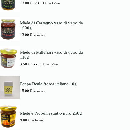
i
a
F
13.00
€
-
78.00
€
d
iva inclusa
n
l
a
i
a
e
s
p
l
è
c
r
e
:
i
e
Miele di Castagno vaso di vetro da
e
1
a
z
1000g
r
6
d
z
a
.
13.00
€
i
iva inclusa
o
:
0
p
:
1
0
r
d
7
e
a
Miele di Millefiori vaso di vetro da
.
€
z
3
110g
0
.
z
.
0
o
F
3.50
€
-
66.00
€
5
iva inclusa
:
a
0
€
d
s
.
a
c
€
1
i
a
Pappa Reale fresca italiana 10g
3
a
6
15.00
€
.
d
iva inclusa
6
0
i
.
0
p
0
r
0
€
e
Miele e Propoli estratto puro 250g
a
z
€
7
z
9.00
€
iva inclusa
8
o
.
: