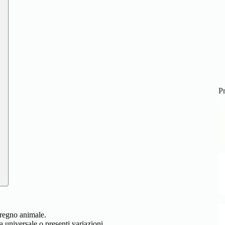
Pr
l regno animale.
a universale o presenti variazioni.