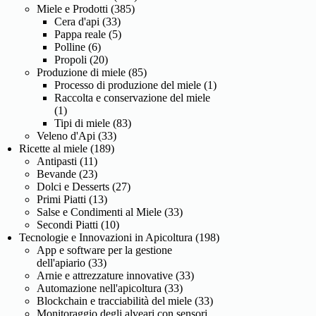
Miele e Prodotti
(385)
Cera d'api
(33)
Pappa reale
(5)
Polline
(6)
Propoli
(20)
Produzione di miele
(85)
Processo di produzione del miele
(1)
Raccolta e conservazione del miele
(1)
Tipi di miele
(83)
Veleno d'Api
(33)
Ricette al miele
(189)
Antipasti
(11)
Bevande
(23)
Dolci e Desserts
(27)
Primi Piatti
(13)
Salse e Condimenti al Miele
(33)
Secondi Piatti
(10)
Tecnologie e Innovazioni in Apicoltura
(198)
App e software per la gestione
dell'apiario
(33)
Arnie e attrezzature innovative
(33)
Automazione nell'apicoltura
(33)
Blockchain e tracciabilità del miele
(33)
Monitoraggio degli alveari con sensori