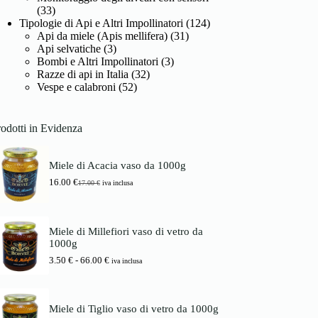
(33)
Tipologie di Api e Altri Impollinatori
(124)
Api da miele (Apis mellifera)
(31)
Api selvatiche
(3)
Bombi e Altri Impollinatori
(3)
Razze di api in Italia
(32)
Vespe e calabroni
(52)
odotti in Evidenza
Miele di Acacia vaso da 1000g
16.00
€
17.00
€
iva inclusa
I
I
l
l
p
p
r
r
Miele di Millefiori vaso di vetro da
e
e
1000g
z
z
z
z
F
3.50
€
-
66.00
€
iva inclusa
o
o
a
o
a
s
r
t
c
i
t
i
Miele di Tiglio vaso di vetro da 1000g
g
u
a