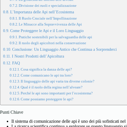
Divisione dei ruoli e specializzazione
L’Importanza delle Api nell’Ecosistema
Il Ruolo Cruciale nell’Impollinazione
Le Minacce alla Sopravvivenza delle Api
Come Proteggere le Api e il Loro Linguaggio
Pratiche sostenibili per la salvaguardia delle api
Il ruolo degli apicoltori nella conservazione
Conclusione: Un Linguaggio Antico che Continua a Sorprenderci
I Nostri Prodotti dell’Apicoltura
FAQ
Cosa significa la danza delle api?
Come comunicano le api tra loro?
Il linguaggio delle api varia tra diverse colonie?
Qual è il ruolo della regina nell’alveare?
Perché le api sono importanti per l’ecosistema?
Come possiamo proteggere le api?
Punti Chiave
Il sistema di comunicazione delle api è uno dei più sofisticati ne
La ricerca scientifica continua a esplorare se questo linguaggio si