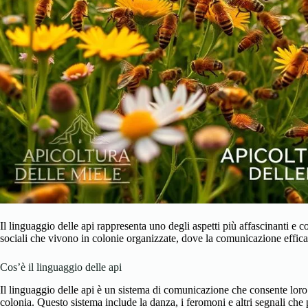
Il linguaggio delle api rappresenta uno degli aspetti più affascinanti e c
sociali che vivono in colonie organizzate, dove la comunicazione effic
Cos’è il linguaggio delle api
Il linguaggio delle api è un sistema di comunicazione che consente loro
colonia. Questo sistema include la danza, i feromoni e altri segnali che p