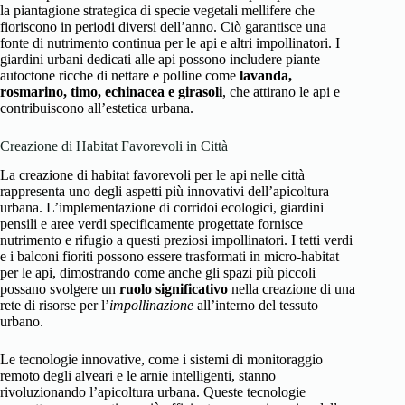
la piantagione strategica di specie vegetali mellifere che
fioriscono in periodi diversi dell’anno. Ciò garantisce una
fonte di nutrimento continua per le api e altri impollinatori. I
giardini urbani dedicati alle api possono includere piante
autoctone ricche di nettare e polline come
lavanda,
rosmarino, timo, echinacea e girasoli
, che attirano le api e
contribuiscono all’estetica urbana.
Creazione di Habitat Favorevoli in Città
La creazione di habitat favorevoli per le api nelle città
rappresenta uno degli aspetti più innovativi dell’apicoltura
urbana. L’implementazione di corridoi ecologici, giardini
pensili e aree verdi specificamente progettate fornisce
nutrimento e rifugio a questi preziosi impollinatori. I tetti verdi
e i balconi fioriti possono essere trasformati in micro-habitat
per le api, dimostrando come anche gli spazi più piccoli
possano svolgere un
ruolo significativo
nella creazione di una
rete di risorse per l’
impollinazione
all’interno del tessuto
urbano.
Le tecnologie innovative, come i sistemi di monitoraggio
remoto degli alveari e le arnie intelligenti, stanno
rivoluzionando l’apicoltura urbana. Queste tecnologie