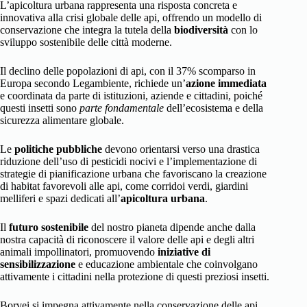
L’apicoltura urbana rappresenta una risposta concreta e
innovativa alla crisi globale delle api, offrendo un modello di
conservazione che integra la tutela della
biodiversità
con lo
sviluppo sostenibile delle città moderne.
Il declino delle popolazioni di api, con il 37% scomparso in
Europa secondo Legambiente, richiede un’
azione immediata
e coordinata da parte di istituzioni, aziende e cittadini, poiché
questi insetti sono
parte fondamentale
dell’ecosistema e della
sicurezza alimentare globale.
Le
politiche pubbliche
devono orientarsi verso una drastica
riduzione dell’uso di pesticidi nocivi e l’implementazione di
strategie di pianificazione urbana che favoriscano la creazione
di habitat favorevoli alle api, come corridoi verdi, giardini
melliferi e spazi dedicati all’
apicoltura urbana
.
Il
futuro sostenibile
del nostro pianeta dipende anche dalla
nostra capacità di riconoscere il valore delle api e degli altri
animali impollinatori, promuovendo
iniziative di
sensibilizzazione
e educazione ambientale che coinvolgano
attivamente i cittadini nella protezione di questi preziosi insetti.
Borvei si impegna attivamente nella conservazione delle api