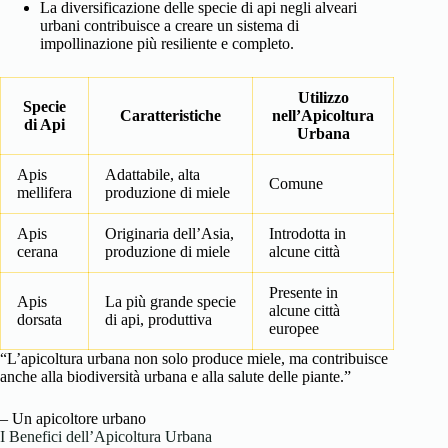
La diversificazione delle specie di api negli alveari
urbani contribuisce a creare un sistema di
impollinazione più resiliente e completo.
Utilizzo
Specie
Caratteristiche
nell’Apicoltura
di Api
Urbana
Apis
Adattabile, alta
Comune
mellifera
produzione di miele
Apis
Originaria dell’Asia,
Introdotta in
cerana
produzione di miele
alcune città
Presente in
Apis
La più grande specie
alcune città
dorsata
di api, produttiva
europee
“L’apicoltura urbana non solo produce miele, ma contribuisce
anche alla biodiversità urbana e alla salute delle piante.”
– Un apicoltore urbano
I Benefici dell’Apicoltura Urbana