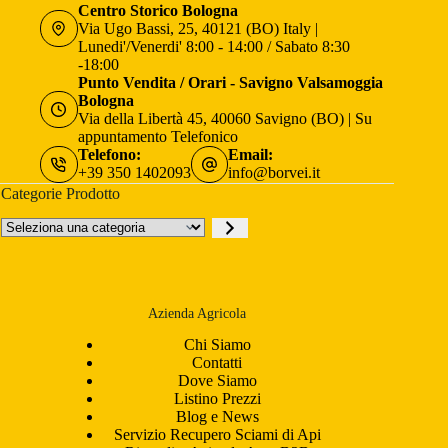
Centro Storico Bologna
Via Ugo Bassi, 25, 40121 (BO) Italy |
Lunedi'/Venerdi' 8:00 - 14:00 / Sabato 8:30
-18:00
Punto Vendita / Orari - Savigno Valsamoggia
Bologna
Via della Libertà 45, 40060 Savigno (BO) | Su
appuntamento Telefonico
Telefono:
Email:
+39 350 1402093
info@borvei.it
Categorie Prodotto
Seleziona
una
categoria
Azienda Agricola
Chi Siamo
Contatti
Dove Siamo
Listino Prezzi
Blog e News
Servizio Recupero Sciami di Api