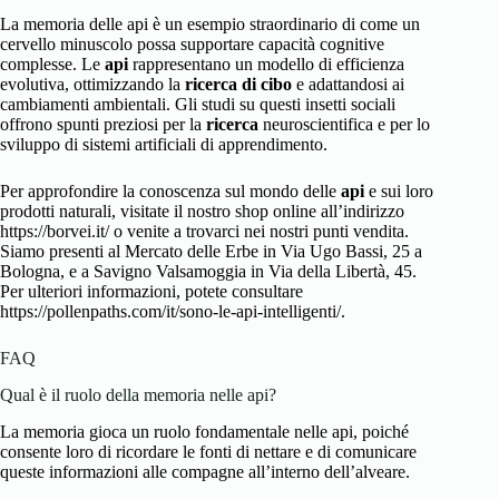
La memoria delle api è un esempio straordinario di come un
cervello minuscolo possa supportare capacità cognitive
complesse. Le
api
rappresentano un modello di efficienza
evolutiva, ottimizzando la
ricerca di cibo
e adattandosi ai
cambiamenti ambientali. Gli studi su questi insetti sociali
offrono spunti preziosi per la
ricerca
neuroscientifica e per lo
sviluppo di sistemi artificiali di apprendimento.
Per approfondire la conoscenza sul mondo delle
api
e sui loro
prodotti naturali, visitate il nostro shop online all’indirizzo
https://borvei.it/ o venite a trovarci nei nostri punti vendita.
Siamo presenti al Mercato delle Erbe in Via Ugo Bassi, 25 a
Bologna, e a Savigno Valsamoggia in Via della Libertà, 45.
Per ulteriori informazioni, potete consultare
https://pollenpaths.com/it/sono-le-api-intelligenti/
.
FAQ
Qual è il ruolo della memoria nelle api?
La memoria gioca un ruolo fondamentale nelle api, poiché
consente loro di ricordare le fonti di nettare e di comunicare
queste informazioni alle compagne all’interno dell’alveare.