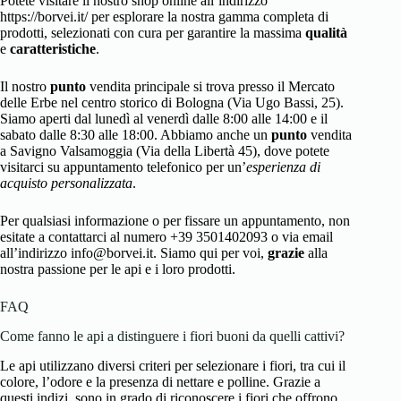
Potete visitare il nostro shop online all’indirizzo
https://borvei.it/ per esplorare la nostra gamma completa di
prodotti, selezionati con cura per garantire la massima
qualità
e
caratteristiche
.
Il nostro
punto
vendita principale si trova presso il Mercato
delle Erbe nel centro storico di Bologna (Via Ugo Bassi, 25).
Siamo aperti dal lunedì al venerdì dalle 8:00 alle 14:00 e il
sabato dalle 8:30 alle 18:00. Abbiamo anche un
punto
vendita
a Savigno Valsamoggia (Via della Libertà 45), dove potete
visitarci su appuntamento telefonico per un’
esperienza di
acquisto personalizzata
.
Per qualsiasi informazione o per fissare un appuntamento, non
esitate a contattarci al numero +39 3501402093 o via email
all’indirizzo info@borvei.it. Siamo qui per voi,
grazie
alla
nostra passione per le api e i loro prodotti.
FAQ
Come fanno le api a distinguere i fiori buoni da quelli cattivi?
Le api utilizzano diversi criteri per selezionare i fiori, tra cui il
colore, l’odore e la presenza di nettare e polline. Grazie a
questi indizi, sono in grado di riconoscere i fiori che offrono