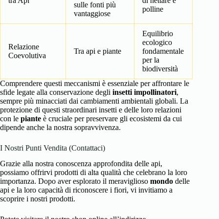
tra Api
di nettare e
sulle fonti più
polline
vantaggiose
Equilibrio
ecologico
Relazione
Tra api e piante
fondamentale
Coevolutiva
per la
biodiversità
Comprendere questi meccanismi è essenziale per affrontare le
sfide legate alla conservazione degli
insetti impollinatori
,
sempre più minacciati dai cambiamenti ambientali globali. La
protezione di questi straordinari insetti e delle loro relazioni
con le
piante
è cruciale per preservare gli ecosistemi da cui
dipende anche la nostra sopravvivenza.
I Nostri Punti Vendita (Contattaci)
Grazie alla nostra conoscenza approfondita delle api,
possiamo offrirvi prodotti di alta qualità che celebrano la loro
importanza. Dopo aver esplorato il meraviglioso
mondo
delle
api e la loro capacità di riconoscere i fiori, vi invitiamo a
scoprire i nostri prodotti.