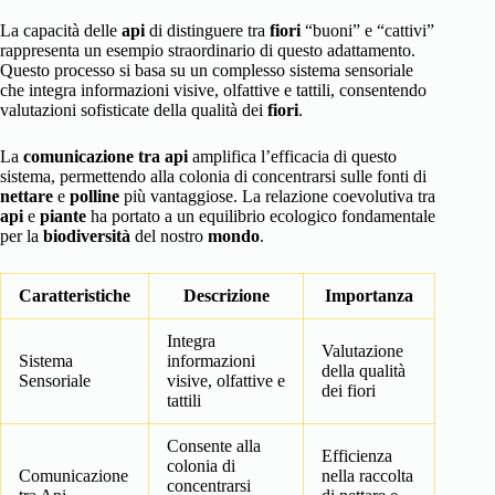
La capacità delle
api
di distinguere tra
fiori
“buoni” e “cattivi”
rappresenta un esempio straordinario di questo adattamento.
Questo processo si basa su un complesso sistema sensoriale
che integra informazioni visive, olfattive e tattili, consentendo
valutazioni sofisticate della qualità dei
fiori
.
La
comunicazione tra api
amplifica l’efficacia di questo
sistema, permettendo alla colonia di concentrarsi sulle fonti di
nettare
e
polline
più vantaggiose. La relazione coevolutiva tra
api
e
piante
ha portato a un equilibrio ecologico fondamentale
per la
biodiversità
del nostro
mondo
.
Caratteristiche
Descrizione
Importanza
Integra
Valutazione
Sistema
informazioni
della qualità
Sensoriale
visive, olfattive e
dei fiori
tattili
Consente alla
Efficienza
colonia di
Comunicazione
nella raccolta
concentrarsi