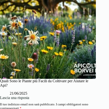
Quali Sono le Piante più Facili da Coltivare per Aiutare le
Api?
21/06/2025
Lascia una risposta
Il tuo indirizzo email non sarà pubblicato.
I campi obbligatori sono
contrassegnati
*