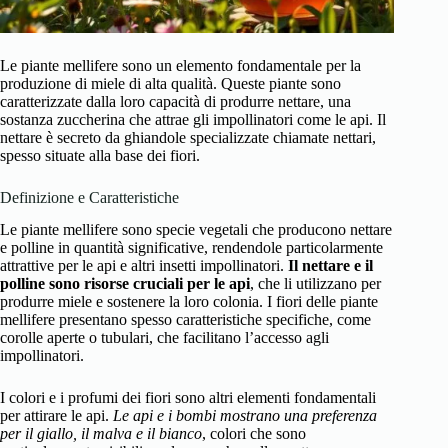
Le piante mellifere sono un elemento fondamentale per la
produzione di miele di alta qualità. Queste piante sono
caratterizzate dalla loro capacità di produrre nettare, una
sostanza zuccherina che attrae gli impollinatori come le api. Il
nettare è secreto da ghiandole specializzate chiamate nettari,
spesso situate alla base dei fiori.
Definizione e Caratteristiche
Le piante mellifere sono specie vegetali che producono nettare
e polline in quantità significative, rendendole particolarmente
attrattive per le api e altri insetti impollinatori.
Il nettare e il
polline sono risorse cruciali per le api
, che li utilizzano per
produrre miele e sostenere la loro colonia. I fiori delle piante
mellifere presentano spesso caratteristiche specifiche, come
corolle aperte o tubulari, che facilitano l’accesso agli
impollinatori.
I colori e i profumi dei fiori sono altri elementi fondamentali
per attirare le api.
Le api e i bombi mostrano una preferenza
per il giallo, il malva e il bianco
, colori che sono