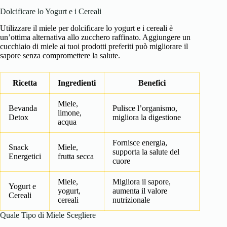
Dolcificare lo Yogurt e i Cereali
Utilizzare il miele per dolcificare lo yogurt e i cereali è
un’ottima alternativa allo zucchero raffinato. Aggiungere un
cucchiaio di miele ai tuoi prodotti preferiti può migliorare il
sapore senza compromettere la salute.
Ricetta
Ingredienti
Benefici
Miele,
Bevanda
Pulisce l’organismo,
limone,
Detox
migliora la digestione
acqua
Fornisce energia,
Snack
Miele,
supporta la salute del
Energetici
frutta secca
cuore
Miele,
Migliora il sapore,
Yogurt e
yogurt,
aumenta il valore
Cereali
cereali
nutrizionale
Quale Tipo di Miele Scegliere