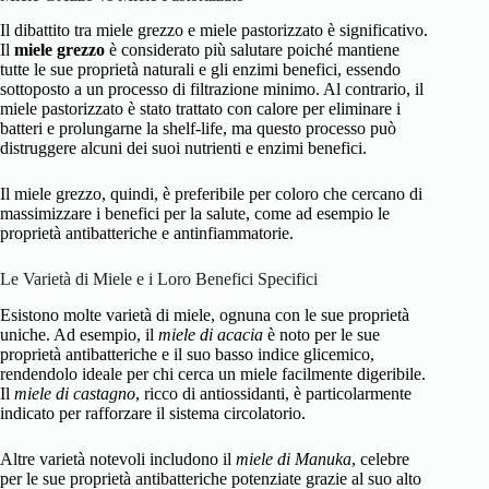
Il dibattito tra miele grezzo e miele pastorizzato è significativo.
Il
miele grezzo
è considerato più salutare poiché mantiene
tutte le sue proprietà naturali e gli enzimi benefici, essendo
sottoposto a un processo di filtrazione minimo. Al contrario, il
miele pastorizzato è stato trattato con calore per eliminare i
batteri e prolungarne la shelf-life, ma questo processo può
distruggere alcuni dei suoi nutrienti e enzimi benefici.
Il miele grezzo, quindi, è preferibile per coloro che cercano di
massimizzare i benefici per la salute, come ad esempio le
proprietà antibatteriche e antinfiammatorie.
Le Varietà di Miele e i Loro Benefici Specifici
Esistono molte varietà di miele, ognuna con le sue proprietà
uniche. Ad esempio, il
miele di acacia
è noto per le sue
proprietà antibatteriche e il suo basso indice glicemico,
rendendolo ideale per chi cerca un miele facilmente digeribile.
Il
miele di castagno
, ricco di antiossidanti, è particolarmente
indicato per rafforzare il sistema circolatorio.
Altre varietà notevoli includono il
miele di Manuka
, celebre
per le sue proprietà antibatteriche potenziate grazie al suo alto