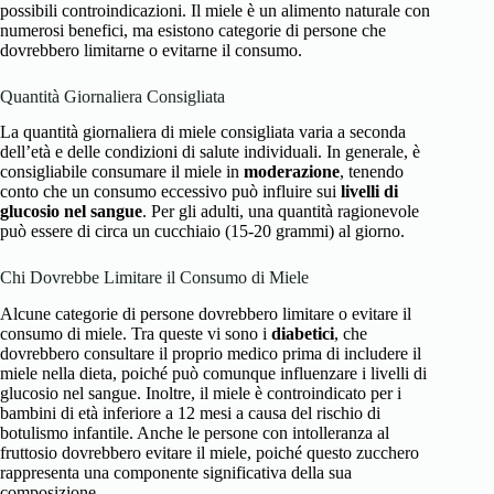
possibili controindicazioni. Il miele è un alimento naturale con
numerosi benefici, ma esistono categorie di persone che
dovrebbero limitarne o evitarne il consumo.
Quantità Giornaliera Consigliata
La quantità giornaliera di miele consigliata varia a seconda
dell’età e delle condizioni di salute individuali. In generale, è
consigliabile consumare il miele in
moderazione
, tenendo
conto che un consumo eccessivo può influire sui
livelli di
glucosio nel sangue
. Per gli adulti, una quantità ragionevole
può essere di circa un cucchiaio (15-20 grammi) al giorno.
Chi Dovrebbe Limitare il Consumo di Miele
Alcune categorie di persone dovrebbero limitare o evitare il
consumo di miele. Tra queste vi sono i
diabetici
, che
dovrebbero consultare il proprio medico prima di includere il
miele nella dieta, poiché può comunque influenzare i livelli di
glucosio nel sangue. Inoltre, il miele è controindicato per i
bambini di età inferiore a 12 mesi a causa del rischio di
botulismo infantile
. Anche le persone con intolleranza al
fruttosio dovrebbero evitare il miele, poiché questo zucchero
rappresenta una componente significativa della sua
composizione.