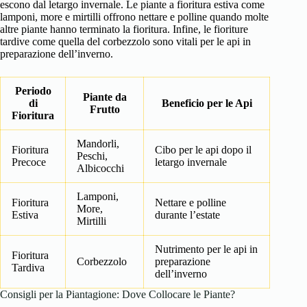
escono dal letargo invernale. Le piante a fioritura estiva come
lamponi, more e mirtilli offrono nettare e polline quando molte
altre piante hanno terminato la fioritura. Infine, le fioriture
tardive come quella del corbezzolo sono vitali per le api in
preparazione dell’inverno.
Periodo
Piante da
di
Beneficio per le Api
Frutto
Fioritura
Mandorli,
Fioritura
Cibo per le api dopo il
Peschi,
Precoce
letargo invernale
Albicocchi
Lamponi,
Fioritura
Nettare e polline
More,
Estiva
durante l’estate
Mirtilli
Nutrimento per le api in
Fioritura
Corbezzolo
preparazione
Tardiva
dell’inverno
Consigli per la Piantagione: Dove Collocare le Piante?