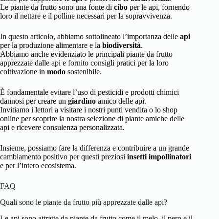
Le piante da frutto sono una fonte di
cibo
per le api, fornendo
loro il nettare e il polline necessari per la sopravvivenza.
In questo articolo, abbiamo sottolineato l’importanza delle
api
per la produzione alimentare e la
biodiversità
.
Abbiamo anche evidenziato le principali piante da frutto
apprezzate dalle api e fornito consigli pratici per la loro
coltivazione in
modo
sostenibile.
È fondamentale evitare l’uso di pesticidi e prodotti chimici
dannosi per creare un
giardino
amico delle api.
Invitiamo i lettori a visitare i nostri punti vendita o lo shop
online per scoprire la nostra selezione di piante amiche delle
api e ricevere consulenza personalizzata.
Insieme, possiamo fare la differenza e contribuire a un grande
cambiamento positivo per questi preziosi
insetti impollinatori
e per l’intero ecosistema.
FAQ
Quali sono le piante da frutto più apprezzate dalle api?
Le api sono attratte da piante da frutto come il melo, il pero e il