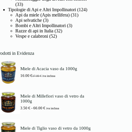
(33)
Tipologie di Api e Altri Impollinatori
(124)
Api da miele (Apis mellifera)
(31)
Api selvatiche
(3)
Bombi e Altri Impollinatori
(3)
Razze di api in Italia
(32)
Vespe e calabroni
(52)
odotti in Evidenza
Miele di Acacia vaso da 1000g
16.00
€
17.00
€
iva inclusa
I
I
l
l
p
p
r
r
Miele di Millefiori vaso di vetro da
e
e
1000g
z
z
z
z
F
3.50
€
-
66.00
€
iva inclusa
o
o
a
o
a
s
r
t
c
i
t
i
Miele di Tiglio vaso di vetro da 1000g
g
u
a