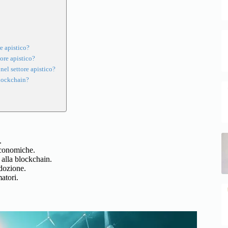
e apistico?
ore apistico?
nel settore apistico?
blockchain?
.
economiche.
 alla blockchain.
adozione.
atori.