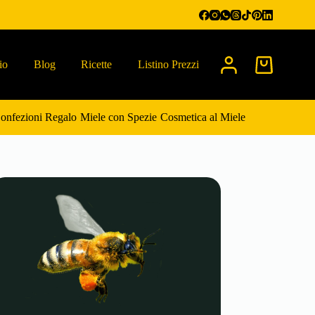
io
Blog
Ricette
Listino Prezzi
Carrello
onfezioni Regalo
Miele con Spezie
Cosmetica al Miele