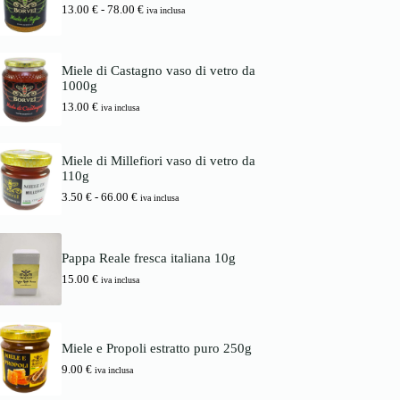
i
a
F
13.00
€
-
78.00
€
d
iva inclusa
n
l
a
i
a
e
s
p
l
è
c
r
e
:
i
e
Miele di Castagno vaso di vetro da
e
1
a
z
1000g
r
6
d
z
a
.
13.00
€
i
iva inclusa
o
:
0
p
:
1
0
r
d
7
e
a
Miele di Millefiori vaso di vetro da
.
€
z
3
110g
0
.
z
.
0
o
F
3.50
€
-
66.00
€
5
iva inclusa
:
a
0
€
d
s
.
a
c
€
1
i
a
Pappa Reale fresca italiana 10g
3
a
6
15.00
€
.
d
iva inclusa
6
0
i
.
0
p
0
r
0
€
e
Miele e Propoli estratto puro 250g
a
z
€
7
z
9.00
€
iva inclusa
8
o
.
: