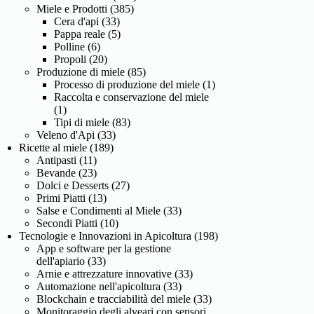
Miele e Prodotti
(385)
Cera d'api
(33)
Pappa reale
(5)
Polline
(6)
Propoli
(20)
Produzione di miele
(85)
Processo di produzione del miele
(1)
Raccolta e conservazione del miele
(1)
Tipi di miele
(83)
Veleno d'Api
(33)
Ricette al miele
(189)
Antipasti
(11)
Bevande
(23)
Dolci e Desserts
(27)
Primi Piatti
(13)
Salse e Condimenti al Miele
(33)
Secondi Piatti
(10)
Tecnologie e Innovazioni in Apicoltura
(198)
App e software per la gestione
dell'apiario
(33)
Arnie e attrezzature innovative
(33)
Automazione nell'apicoltura
(33)
Blockchain e tracciabilità del miele
(33)
Monitoraggio degli alveari con sensori