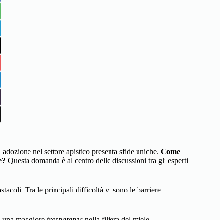
 adozione nel settore apistico presenta sfide uniche.
Come
e?
Questa domanda è al centro delle discussioni tra gli esperti
acoli. Tra le principali difficoltà vi sono le barriere
.
 a una maggiore
trasparenza
nella filiera del miele,