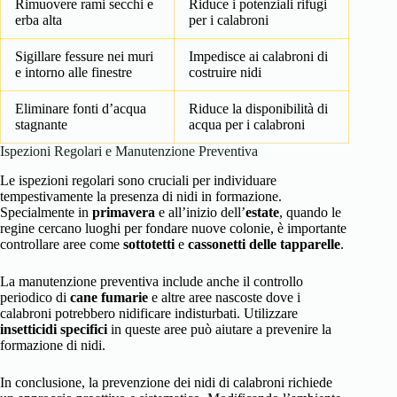
Rimuovere rami secchi e
Riduce i potenziali rifugi
erba alta
per i calabroni
Sigillare fessure nei muri
Impedisce ai calabroni di
e intorno alle finestre
costruire nidi
Eliminare fonti d’acqua
Riduce la disponibilità di
stagnante
acqua per i calabroni
Ispezioni Regolari e Manutenzione Preventiva
Le ispezioni regolari sono cruciali per individuare
tempestivamente la presenza di nidi in formazione.
Specialmente in
primavera
e all’inizio dell’
estate
, quando le
regine cercano luoghi per fondare nuove colonie, è importante
controllare aree come
sottotetti
e
cassonetti delle tapparelle
.
La manutenzione preventiva include anche il controllo
periodico di
cane fumarie
e altre aree nascoste dove i
calabroni potrebbero nidificare indisturbati. Utilizzare
insetticidi specifici
in queste aree può aiutare a prevenire la
formazione di nidi.
In conclusione, la prevenzione dei nidi di calabroni richiede