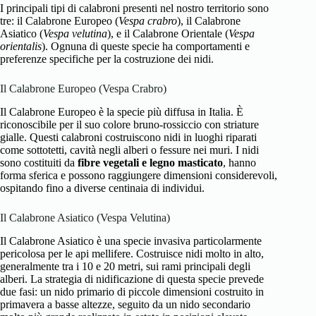
I principali tipi di calabroni presenti nel nostro territorio sono
tre: il Calabrone Europeo (
Vespa crabro
), il Calabrone
Asiatico (
Vespa velutina
), e il Calabrone Orientale (
Vespa
orientalis
). Ognuna di queste specie ha comportamenti e
preferenze specifiche per la costruzione dei nidi.
Il Calabrone Europeo (Vespa Crabro)
Il Calabrone Europeo è la specie più diffusa in Italia. È
riconoscibile per il suo colore bruno-rossiccio con striature
gialle. Questi calabroni costruiscono nidi in luoghi riparati
come sottotetti, cavità negli alberi o fessure nei muri. I nidi
sono costituiti da
fibre vegetali e legno masticato
, hanno
forma sferica e possono raggiungere dimensioni considerevoli,
ospitando fino a diverse centinaia di individui.
Il Calabrone Asiatico (Vespa Velutina)
Il Calabrone Asiatico è una specie invasiva particolarmente
pericolosa per le api mellifere. Costruisce nidi molto in alto,
generalmente tra i 10 e 20 metri, sui rami principali degli
alberi. La strategia di nidificazione di questa specie prevede
due fasi: un nido primario di piccole dimensioni costruito in
primavera a basse altezze, seguito da un nido secondario