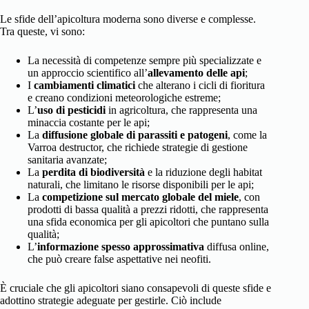
Le sfide dell’apicoltura moderna sono diverse e complesse.
Tra queste, vi sono:
La necessità di competenze sempre più specializzate e
un approccio scientifico all’
allevamento delle api
;
I
cambiamenti climatici
che alterano i cicli di fioritura
e creano condizioni meteorologiche estreme;
L’
uso di pesticidi
in agricoltura, che rappresenta una
minaccia costante per le api;
La
diffusione globale di parassiti e patogeni
, come la
Varroa destructor, che richiede strategie di gestione
sanitaria avanzate;
La
perdita di biodiversità
e la riduzione degli habitat
naturali, che limitano le risorse disponibili per le api;
La
competizione sul mercato globale del miele
, con
prodotti di bassa qualità a prezzi ridotti, che rappresenta
una sfida economica per gli apicoltori che puntano sulla
qualità;
L’
informazione spesso approssimativa
diffusa online,
che può creare false aspettative nei neofiti.
È cruciale che gli apicoltori siano consapevoli di queste sfide e
adottino strategie adeguate per gestirle. Ciò include