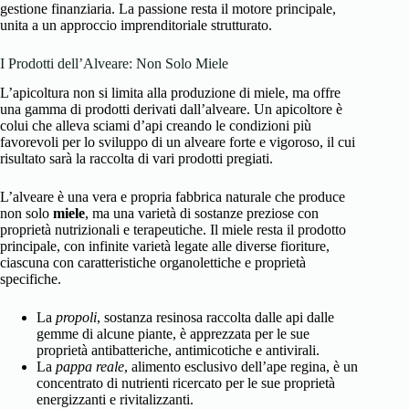
gestione finanziaria. La passione resta il motore principale,
unita a un approccio imprenditoriale strutturato.
I Prodotti dell’Alveare: Non Solo Miele
L’apicoltura non si limita alla produzione di miele, ma offre
una gamma di prodotti derivati dall’alveare. Un apicoltore è
colui che alleva sciami d’api creando le condizioni più
favorevoli per lo sviluppo di un alveare forte e vigoroso, il cui
risultato sarà la raccolta di vari prodotti pregiati.
L’alveare è una vera e propria fabbrica naturale che produce
non solo
miele
, ma una varietà di sostanze preziose con
proprietà nutrizionali e terapeutiche. Il miele resta il prodotto
principale, con infinite varietà legate alle diverse fioriture,
ciascuna con caratteristiche organolettiche e proprietà
specifiche.
La
propoli
, sostanza resinosa raccolta dalle api dalle
gemme di alcune piante, è apprezzata per le sue
proprietà antibatteriche, antimicotiche e antivirali.
La
pappa reale
, alimento esclusivo dell’ape regina, è un
concentrato di nutrienti ricercato per le sue proprietà
energizzanti e rivitalizzanti.