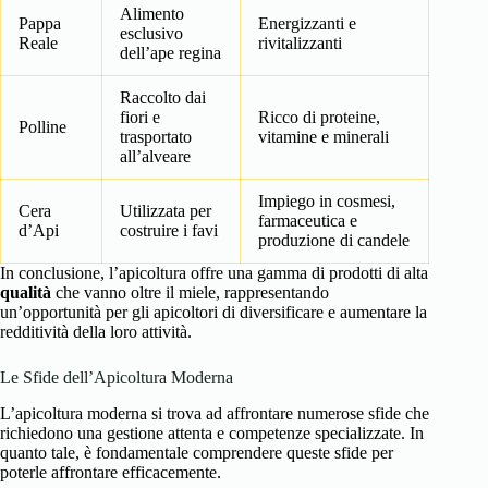
Alimento
Pappa
Energizzanti e
esclusivo
Reale
rivitalizzanti
dell’ape regina
Raccolto dai
fiori e
Ricco di proteine,
Polline
trasportato
vitamine e minerali
all’alveare
Impiego in cosmesi,
Cera
Utilizzata per
farmaceutica e
d’Api
costruire i favi
produzione di candele
In conclusione, l’apicoltura offre una gamma di prodotti di alta
qualità
che vanno oltre il miele, rappresentando
un’opportunità per gli apicoltori di diversificare e aumentare la
redditività della loro attività.
Le Sfide dell’Apicoltura Moderna
L’apicoltura moderna si trova ad affrontare numerose sfide che
richiedono una gestione attenta e competenze specializzate. In
quanto tale, è fondamentale comprendere queste sfide per
poterle affrontare efficacemente.