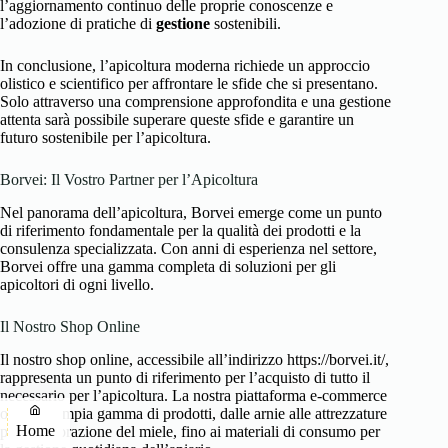
l’aggiornamento continuo delle proprie conoscenze e
l’adozione di pratiche di
gestione
sostenibili.
In conclusione, l’apicoltura moderna richiede un approccio
olistico e scientifico per affrontare le sfide che si presentano.
Solo attraverso una comprensione approfondita e una gestione
attenta sarà possibile superare queste sfide e garantire un
futuro sostenibile per l’apicoltura.
Borvei: Il Vostro Partner per l’Apicoltura
Nel panorama dell’apicoltura, Borvei emerge come un punto
di riferimento fondamentale per la qualità dei prodotti e la
consulenza specializzata. Con anni di esperienza nel settore,
Borvei offre una gamma completa di soluzioni per gli
apicoltori di ogni livello.
Il Nostro Shop Online
Il nostro shop online, accessibile all’indirizzo https://borvei.it/,
rappresenta un punto di riferimento per l’acquisto di tutto il
necessario per l’apicoltura. La nostra piattaforma e-commerce
offre un’ampia gamma di prodotti, dalle arnie alle attrezzature
Home
per la lavorazione del miele, fino ai materiali di consumo per