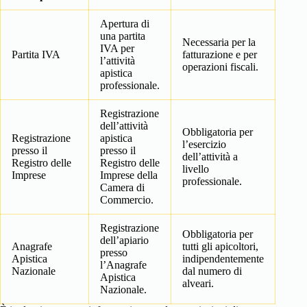
Apertura di
una partita
Necessaria per la
IVA per
Partita IVA
fatturazione e per
l’attività
operazioni fiscali.
apistica
professionale.
Registrazione
dell’attività
Obbligatoria per
Registrazione
apistica
l’esercizio
presso il
presso il
dell’attività a
Registro delle
Registro delle
livello
Imprese
Imprese della
professionale.
Camera di
Commercio.
Registrazione
Obbligatoria per
dell’apiario
Anagrafe
tutti gli apicoltori,
presso
Apistica
indipendentemente
l’Anagrafe
Nazionale
dal numero di
Apistica
alveari.
Nazionale.