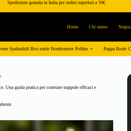
Spedizione gratuita in Italia per ordini superiori a 59€
Home
Chi siamo
Negoz
eme Spalmabili
Box miele
Bomboniere
Polline
Pappa Reale
C
e
e. Una guida pratica per costruire trappole efficaci e
abroni