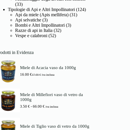
(33)
Tipologie di Api e Altri Impollinatori
(124)
Api da miele (Apis mellifera)
(31)
Api selvatiche
(3)
Bombi e Altri Impollinatori
(3)
Razze di api in Italia
(32)
Vespe e calabroni
(52)
odotti in Evidenza
Miele di Acacia vaso da 1000g
16.00
€
17.00
€
iva inclusa
I
I
l
l
p
p
r
r
Miele di Millefiori vaso di vetro da
e
e
1000g
z
z
z
z
F
3.50
€
-
66.00
€
iva inclusa
o
o
a
o
a
s
r
t
c
i
t
i
Miele di Tiglio vaso di vetro da 1000g
g
u
a