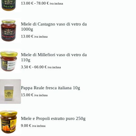
i
a
F
13.00
€
-
78.00
€
d
iva inclusa
n
l
a
i
a
e
s
p
l
è
c
r
e
:
i
e
Miele di Castagno vaso di vetro da
e
1
a
z
1000g
r
6
d
z
a
.
13.00
€
i
iva inclusa
o
:
0
p
:
1
0
r
d
7
e
a
Miele di Millefiori vaso di vetro da
.
€
z
3
110g
0
.
z
.
0
o
F
3.50
€
-
66.00
€
5
iva inclusa
:
a
0
€
d
s
.
a
c
€
1
i
a
Pappa Reale fresca italiana 10g
3
a
6
15.00
€
.
d
iva inclusa
6
0
i
.
0
p
0
r
0
€
e
Miele e Propoli estratto puro 250g
a
z
€
7
z
9.00
€
iva inclusa
8
o
.
: