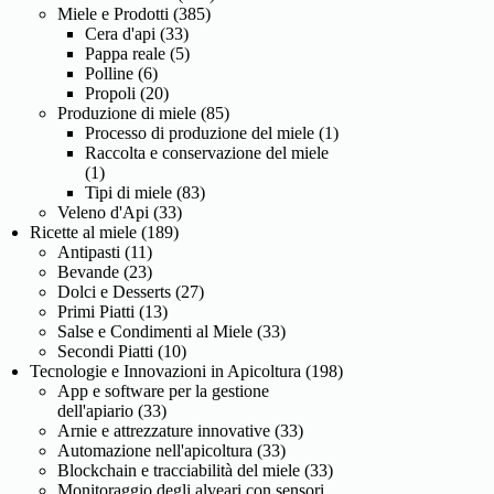
Miele e Prodotti
(385)
Cera d'api
(33)
Pappa reale
(5)
Polline
(6)
Propoli
(20)
Produzione di miele
(85)
Processo di produzione del miele
(1)
Raccolta e conservazione del miele
(1)
Tipi di miele
(83)
Veleno d'Api
(33)
Ricette al miele
(189)
Antipasti
(11)
Bevande
(23)
Dolci e Desserts
(27)
Primi Piatti
(13)
Salse e Condimenti al Miele
(33)
Secondi Piatti
(10)
Tecnologie e Innovazioni in Apicoltura
(198)
App e software per la gestione
dell'apiario
(33)
Arnie e attrezzature innovative
(33)
Automazione nell'apicoltura
(33)
Blockchain e tracciabilità del miele
(33)
Monitoraggio degli alveari con sensori