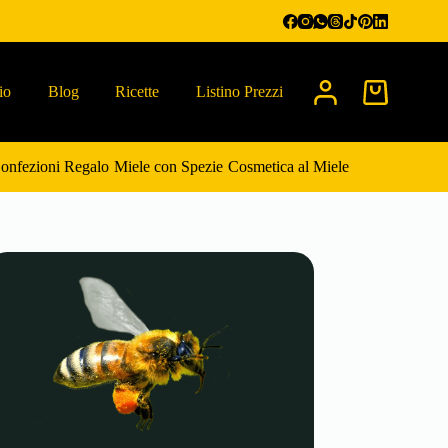
io
Blog
Ricette
Listino Prezzi
Carrello
onfezioni Regalo
Miele con Spezie
Cosmetica al Miele