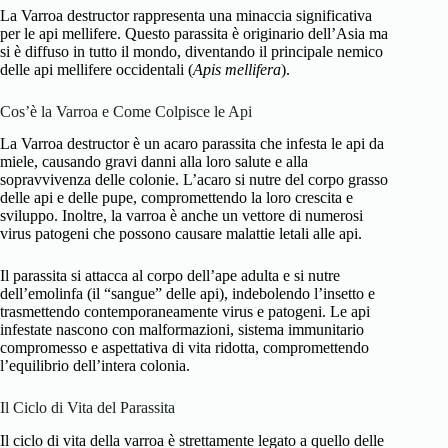
La Varroa destructor rappresenta una minaccia significativa
per le api mellifere. Questo parassita è originario dell’Asia ma
si è diffuso in tutto il mondo, diventando il principale nemico
delle api mellifere occidentali (
Apis mellifera
).
Cos’è la Varroa e Come Colpisce le Api
La Varroa destructor è un acaro parassita che infesta le api da
miele, causando gravi danni alla loro salute e alla
sopravvivenza delle colonie. L’acaro si nutre del corpo grasso
delle api e delle pupe, compromettendo la loro crescita e
sviluppo. Inoltre, la varroa è anche un vettore di numerosi
virus patogeni che possono causare malattie letali alle api.
Il parassita si attacca al corpo dell’ape adulta e si nutre
dell’emolinfa (il “sangue” delle api), indebolendo l’insetto e
trasmettendo contemporaneamente virus e patogeni. Le api
infestate nascono con malformazioni, sistema immunitario
compromesso e aspettativa di vita ridotta, compromettendo
l’equilibrio dell’intera colonia.
Il Ciclo di Vita del Parassita
Il ciclo di vita della varroa è strettamente legato a quello delle