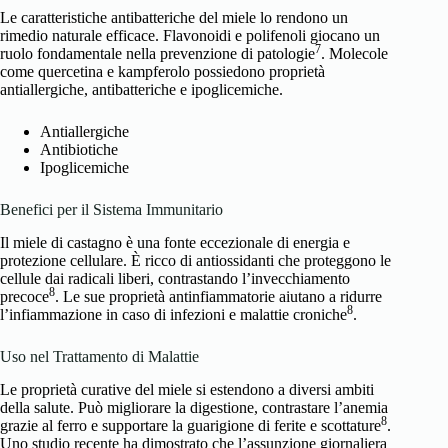
Le caratteristiche antibatteriche del miele lo rendono un
rimedio naturale efficace. Flavonoidi e polifenoli giocano un
7
ruolo fondamentale nella prevenzione di patologie
. Molecole
come quercetina e kampferolo possiedono proprietà
antiallergiche, antibatteriche e ipoglicemiche.
Antiallergiche
Antibiotiche
Ipoglicemiche
Benefici per il Sistema Immunitario
Il miele di castagno è una fonte eccezionale di energia e
protezione cellulare. È ricco di antiossidanti che proteggono le
cellule dai radicali liberi, contrastando l’invecchiamento
8
precoce
. Le sue proprietà antinfiammatorie aiutano a ridurre
8
l’infiammazione in caso di infezioni e malattie croniche
.
Uso nel Trattamento di Malattie
Le proprietà curative del miele si estendono a diversi ambiti
della salute. Può migliorare la digestione, contrastare l’anemia
8
grazie al ferro e supportare la guarigione di ferite e scottature
.
Uno studio recente ha dimostrato che l’assunzione giornaliera