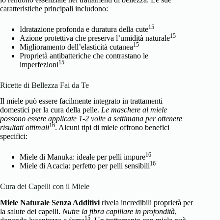
caratteristiche principali includono:
15
Idratazione profonda e duratura della cute
15
Azione protettiva che preserva l’umidità naturale
15
Miglioramento dell’elasticità cutanea
Proprietà antibatteriche che contrastano le
15
imperfezioni
Ricette di Bellezza Fai da Te
Il miele può essere facilmente integrato in trattamenti
domestici per la cura della pelle.
Le maschere al miele
possono essere applicate 1-2 volte a settimana per ottenere
16
risultati ottimali
. Alcuni tipi di miele offrono benefici
specifici:
16
Miele di Manuka: ideale per pelli impure
16
Miele di Acacia: perfetto per pelli sensibili
Cura dei Capelli con il Miele
Miele Naturale Senza Additivi
rivela incredibili proprietà per
la salute dei capelli.
Nutre la fibra capillare in profondità
,
15