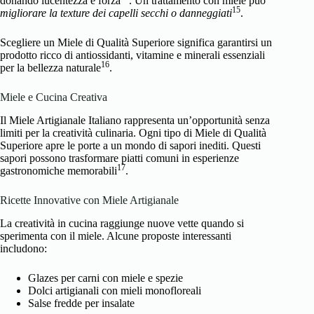
donando lucentezza e forza
. Un trattamento con miele può
15
migliorare la texture dei capelli secchi o danneggiati
.
Scegliere un Miele di Qualità Superiore significa garantirsi un
prodotto ricco di antiossidanti, vitamine e minerali essenziali
16
per la bellezza naturale
.
Miele e Cucina Creativa
Il Miele Artigianale Italiano rappresenta un’opportunità senza
limiti per la creatività culinaria. Ogni tipo di Miele di Qualità
Superiore apre le porte a un mondo di sapori inediti. Questi
sapori possono trasformare piatti comuni in esperienze
17
gastronomiche memorabili
.
Ricette Innovative con Miele Artigianale
La creatività in cucina raggiunge nuove vette quando si
sperimenta con il miele. Alcune proposte interessanti
includono:
Glazes per carni con miele e spezie
Dolci artigianali con mieli monofloreali
Salse fredde per insalate