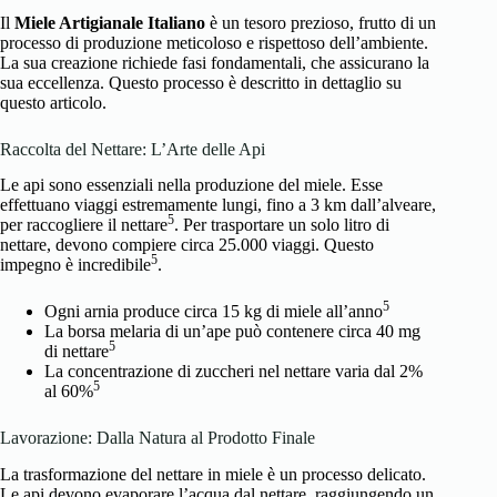
Il
Miele Artigianale Italiano
è un tesoro prezioso, frutto di un
processo di produzione meticoloso e rispettoso dell’ambiente.
La sua creazione richiede fasi fondamentali, che assicurano la
sua eccellenza. Questo processo è descritto in dettaglio su
questo articolo
.
Raccolta del Nettare: L’Arte delle Api
Le api sono essenziali nella produzione del miele. Esse
effettuano viaggi estremamente lungi, fino a 3 km dall’alveare,
5
per raccogliere il nettare
. Per trasportare un solo litro di
nettare, devono compiere circa 25.000 viaggi. Questo
5
impegno è incredibile
.
5
Ogni arnia produce circa 15 kg di miele all’anno
La borsa melaria di un’ape può contenere circa 40 mg
5
di nettare
La concentrazione di zuccheri nel nettare varia dal 2%
5
al 60%
Lavorazione: Dalla Natura al Prodotto Finale
La trasformazione del nettare in miele è un processo delicato.
Le api devono evaporare l’acqua dal nettare, raggiungendo un