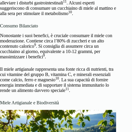
11
alleviare i disturbi gastrointestinali
. Alcuni esperti
suggeriscono di consumare un cucchiaino di miele al mattino e
10
alla sera per stimolare il metabolismo
.
Consumo Bilanciato
Nonostante i suoi benefici, è cruciale consumare il miele con
moderazione. Contiene circa l’80% di zuccheri e un alto
9
contenuto calorico
. Si consiglia di assumere circa un
cucchiaino al giorno, equivalente a 10-12 grammi, per
9
massimizzare i benefici
.
Il miele artigianale rappresenta una fonte ricca di nutrienti, tra
cui vitamine del gruppo B, vitamina C, e minerali essenziali
10
come calcio, ferro e magnesio
. La sua capacità di fornire
energia immediata e di supportare il sistema immunitario lo
11
rende un alimento davvero speciale
.
Miele Artigianale e Biodiversità