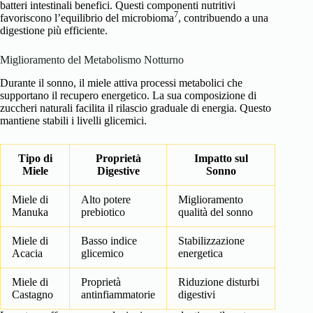
batteri intestinali benefici. Questi componenti nutritivi
7
favoriscono
l’equilibrio del microbioma
, contribuendo a una
digestione più efficiente.
Miglioramento del Metabolismo Notturno
Durante il sonno, il miele attiva processi metabolici che
supportano il recupero energetico. La sua composizione di
zuccheri naturali facilita il rilascio graduale di energia. Questo
mantiene stabili i livelli glicemici.
Tipo di
Proprietà
Impatto sul
Miele
Digestive
Sonno
Miele di
Alto potere
Miglioramento
Manuka
prebiotico
qualità del sonno
Miele di
Basso indice
Stabilizzazione
Acacia
glicemico
energetica
Miele di
Proprietà
Riduzione disturbi
Castagno
antinfiammatorie
digestivi